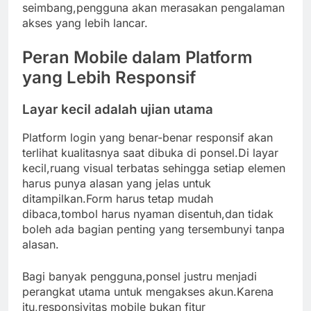
seimbang,pengguna akan merasakan pengalaman
akses yang lebih lancar.
Peran Mobile dalam Platform
yang Lebih Responsif
Layar kecil adalah ujian utama
Platform login yang benar-benar responsif akan
terlihat kualitasnya saat dibuka di ponsel.Di layar
kecil,ruang visual terbatas sehingga setiap elemen
harus punya alasan yang jelas untuk
ditampilkan.Form harus tetap mudah
dibaca,tombol harus nyaman disentuh,dan tidak
boleh ada bagian penting yang tersembunyi tanpa
alasan.
Bagi banyak pengguna,ponsel justru menjadi
perangkat utama untuk mengakses akun.Karena
itu,responsivitas mobile bukan fitur