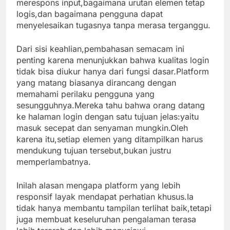
merespons input,bagaimana urutan elemen tetap
logis,dan bagaimana pengguna dapat
menyelesaikan tugasnya tanpa merasa terganggu.
Dari sisi keahlian,pembahasan semacam ini
penting karena menunjukkan bahwa kualitas login
tidak bisa diukur hanya dari fungsi dasar.Platform
yang matang biasanya dirancang dengan
memahami perilaku pengguna yang
sesungguhnya.Mereka tahu bahwa orang datang
ke halaman login dengan satu tujuan jelas:yaitu
masuk secepat dan senyaman mungkin.Oleh
karena itu,setiap elemen yang ditampilkan harus
mendukung tujuan tersebut,bukan justru
memperlambatnya.
Inilah alasan mengapa platform yang lebih
responsif layak mendapat perhatian khusus.Ia
tidak hanya membantu tampilan terlihat baik,tetapi
juga membuat keseluruhan pengalaman terasa