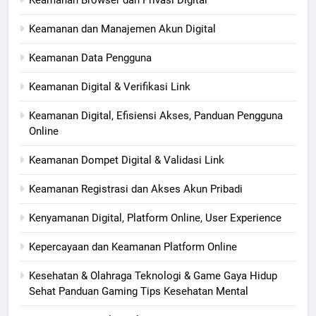
Keamanan dan Manajemen Akun Digital
Keamanan Data Pengguna
Keamanan Digital & Verifikasi Link
Keamanan Digital, Efisiensi Akses, Panduan Pengguna
Online
Keamanan Dompet Digital & Validasi Link
Keamanan Registrasi dan Akses Akun Pribadi
Kenyamanan Digital, Platform Online, User Experience
Kepercayaan dan Keamanan Platform Online
Kesehatan & Olahraga Teknologi & Game Gaya Hidup
Sehat Panduan Gaming Tips Kesehatan Mental