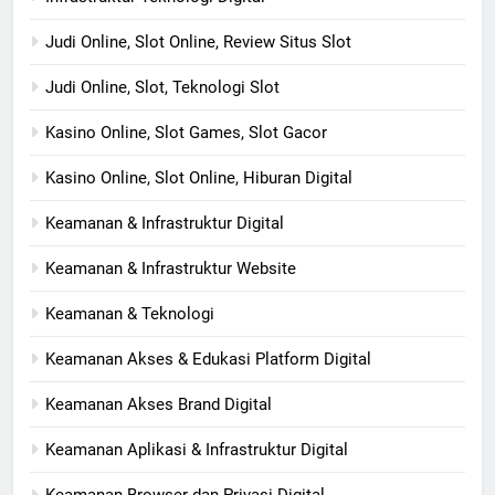
Judi Online, Slot Online, Review Situs Slot
Judi Online, Slot, Teknologi Slot
Kasino Online, Slot Games, Slot Gacor
Kasino Online, Slot Online, Hiburan Digital
Keamanan & Infrastruktur Digital
Keamanan & Infrastruktur Website
Keamanan & Teknologi
Keamanan Akses & Edukasi Platform Digital
Keamanan Akses Brand Digital
Keamanan Aplikasi & Infrastruktur Digital
Keamanan Browser dan Privasi Digital