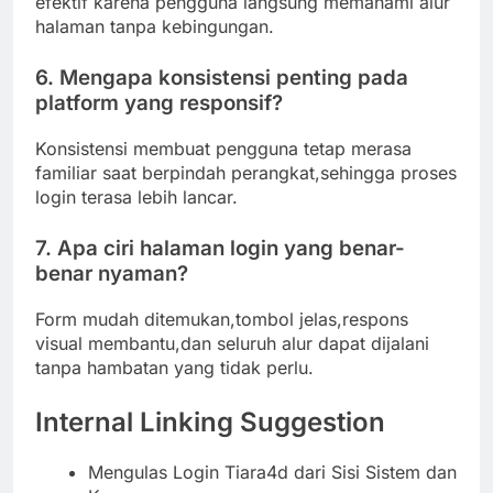
efektif karena pengguna langsung memahami alur
halaman tanpa kebingungan.
6. Mengapa konsistensi penting pada
platform yang responsif?
Konsistensi membuat pengguna tetap merasa
familiar saat berpindah perangkat,sehingga proses
login terasa lebih lancar.
7. Apa ciri halaman login yang benar-
benar nyaman?
Form mudah ditemukan,tombol jelas,respons
visual membantu,dan seluruh alur dapat dijalani
tanpa hambatan yang tidak perlu.
Internal Linking Suggestion
Mengulas Login Tiara4d dari Sisi Sistem dan