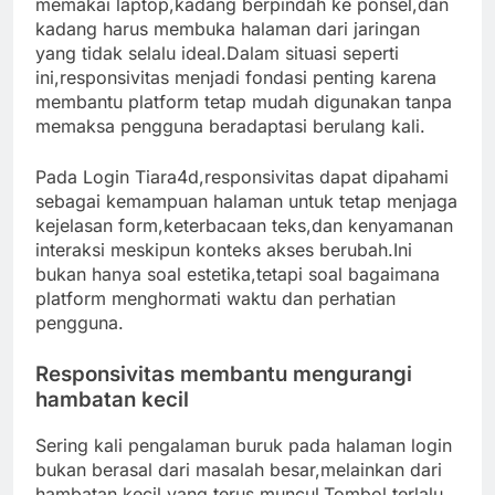
memakai laptop,kadang berpindah ke ponsel,dan
kadang harus membuka halaman dari jaringan
yang tidak selalu ideal.Dalam situasi seperti
ini,responsivitas menjadi fondasi penting karena
membantu platform tetap mudah digunakan tanpa
memaksa pengguna beradaptasi berulang kali.
Pada Login Tiara4d,responsivitas dapat dipahami
sebagai kemampuan halaman untuk tetap menjaga
kejelasan form,keterbacaan teks,dan kenyamanan
interaksi meskipun konteks akses berubah.Ini
bukan hanya soal estetika,tetapi soal bagaimana
platform menghormati waktu dan perhatian
pengguna.
Responsivitas membantu mengurangi
hambatan kecil
Sering kali pengalaman buruk pada halaman login
bukan berasal dari masalah besar,melainkan dari
hambatan kecil yang terus muncul.Tombol terlalu