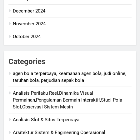
December 2024
November 2024
October 2024
Categories
agen bola terpercaya, keamanan agen bola, judi online,
taruhan bola, perjudian sepak bola
Analisis Perilaku Reel,Dinamika Visual
Permainan,Pengalaman Bermain Interaktif,Studi Pola
Slot,Observasi Sistem Mesin
Analisis Slot & Situs Terpercaya
Arsitektur Sistem & Engineering Operasional