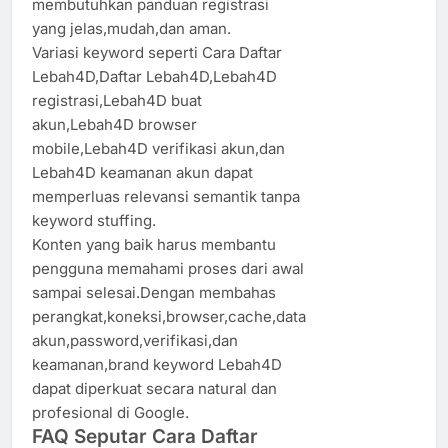
membutuhkan panduan registrasi
yang jelas,mudah,dan aman.
Variasi keyword seperti Cara Daftar
Lebah4D,Daftar Lebah4D,Lebah4D
registrasi,Lebah4D buat
akun,Lebah4D browser
mobile,Lebah4D verifikasi akun,dan
Lebah4D keamanan akun dapat
memperluas relevansi semantik tanpa
keyword stuffing.
Konten yang baik harus membantu
pengguna memahami proses dari awal
sampai selesai.Dengan membahas
perangkat,koneksi,browser,cache,data
akun,password,verifikasi,dan
keamanan,brand keyword Lebah4D
dapat diperkuat secara natural dan
profesional di Google.
FAQ Seputar Cara Daftar