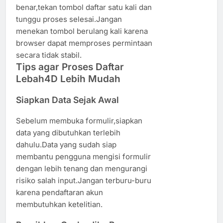
benar,tekan tombol daftar satu kali dan
tunggu proses selesai.Jangan
menekan tombol berulang kali karena
browser dapat memproses permintaan
secara tidak stabil.
Tips agar Proses Daftar
Lebah4D Lebih Mudah
Siapkan Data Sejak Awal
Sebelum membuka formulir,siapkan
data yang dibutuhkan terlebih
dahulu.Data yang sudah siap
membantu pengguna mengisi formulir
dengan lebih tenang dan mengurangi
risiko salah input.Jangan terburu-buru
karena pendaftaran akun
membutuhkan ketelitian.