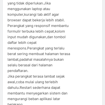
yang tidak diperlukan.Jika
menggunakan laptop atau
komputer,kurangi tab aktif agar
browser dapat bekerja lebih stabil.
Perangkat yang responsif membantu
formulir terbuka lebih cepat,kolom
input mudah digunakan,dan tombol
daftar lebih cepat
merespons.Perangkat yang terlalu
berat sering membuat halaman terasa
lambat,padahal masalahnya bukan
selalu berasal dari halaman
pendaftaran.
Jika perangkat terasa lambat sejak
awal,coba mulai ulang terlebih
dahulu.Restart sederhana dapat
membantu menyegarkan sistem dan
mengurangi beban aplikasi latar
belakang.