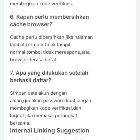
membagikan kode verifikasi.
6. Kapan perlu membersihkan
cache browser?
Cache perlu dibersihkan jika halaman
lambat,formulir tidak tampil
normal,tombol tidak merespons,atau
browser terasa berat.
7. Apa yang dilakukan setelah
berhasil daftar?
Simpan data akun dengan
aman,gunakan password kuat,jangan
membagikan kode verifikasi,dan
logout jika memakai perangkat
bersama.
Internal Linking Suggestion