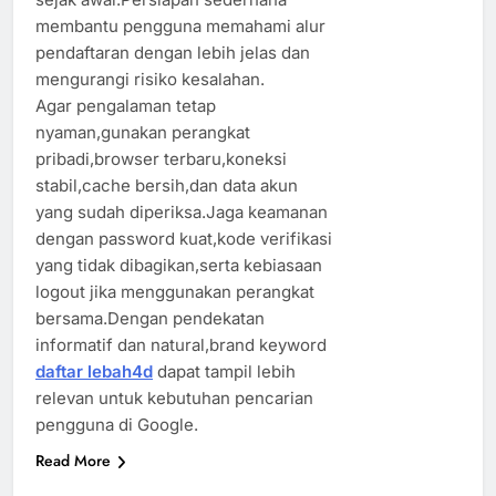
membantu pengguna memahami alur
pendaftaran dengan lebih jelas dan
mengurangi risiko kesalahan.
Agar pengalaman tetap
nyaman,gunakan perangkat
pribadi,browser terbaru,koneksi
stabil,cache bersih,dan data akun
yang sudah diperiksa.Jaga keamanan
dengan password kuat,kode verifikasi
yang tidak dibagikan,serta kebiasaan
logout jika menggunakan perangkat
bersama.Dengan pendekatan
informatif dan natural,brand keyword
daftar lebah4d
dapat tampil lebih
relevan untuk kebutuhan pencarian
pengguna di Google.
Read More