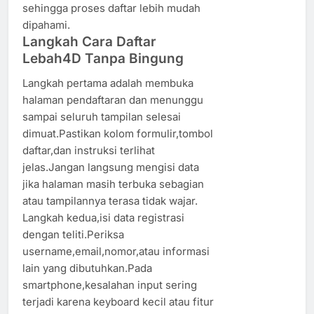
sehingga proses daftar lebih mudah
dipahami.
Langkah Cara Daftar
Lebah4D Tanpa Bingung
Langkah pertama adalah membuka
halaman pendaftaran dan menunggu
sampai seluruh tampilan selesai
dimuat.Pastikan kolom formulir,tombol
daftar,dan instruksi terlihat
jelas.Jangan langsung mengisi data
jika halaman masih terbuka sebagian
atau tampilannya terasa tidak wajar.
Langkah kedua,isi data registrasi
dengan teliti.Periksa
username,email,nomor,atau informasi
lain yang dibutuhkan.Pada
smartphone,kesalahan input sering
terjadi karena keyboard kecil atau fitur