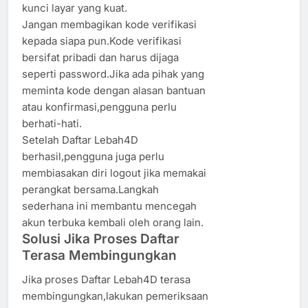
kunci layar yang kuat.
Jangan membagikan kode verifikasi
kepada siapa pun.Kode verifikasi
bersifat pribadi dan harus dijaga
seperti password.Jika ada pihak yang
meminta kode dengan alasan bantuan
atau konfirmasi,pengguna perlu
berhati-hati.
Setelah Daftar Lebah4D
berhasil,pengguna juga perlu
membiasakan diri logout jika memakai
perangkat bersama.Langkah
sederhana ini membantu mencegah
akun terbuka kembali oleh orang lain.
Solusi Jika Proses Daftar
Terasa Membingungkan
Jika proses Daftar Lebah4D terasa
membingungkan,lakukan pemeriksaan