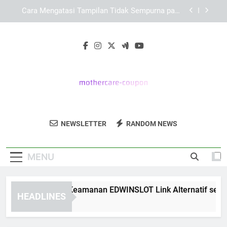
Skip
Cara Mengatasi KAYA787 Alternatif yang Terbuka
to
Tidak Sempurna secara Bertahap
content
Panduan Memeriksa Keamanan Browser sebelum
Membuka KAYA787 Alternatif
Cara Memeriksa Keamanan EDWINSLOT Link
Alternatif sebelum Digunakan
Cara Mengatasi Tampilan Tidak Sempurna pada
Halaman yang Mengatasnamakan LEBAH4D
Cara Mengatasi KAYA787 Alternatif yang Terbuka
Tidak Sempurna secara Bertahap
Mother Care
Dapatkan Kupon Dan Diskon Produk Bayi Di
Panduan Memeriksa Keamanan Browser sebelum
NEWSLETTER
RANDOM NEWS
Coupon
Membuka KAYA787 Alternatif
Mother Care Coupon.
MENU
ra Memeriksa Keamanan EDWINSLOT Link Alternatif sebelum
HEADLINES
eeks Ago