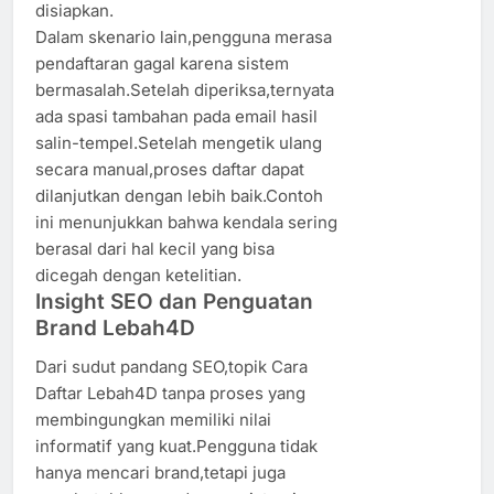
disiapkan.
Dalam skenario lain,pengguna merasa
pendaftaran gagal karena sistem
bermasalah.Setelah diperiksa,ternyata
ada spasi tambahan pada email hasil
salin-tempel.Setelah mengetik ulang
secara manual,proses daftar dapat
dilanjutkan dengan lebih baik.Contoh
ini menunjukkan bahwa kendala sering
berasal dari hal kecil yang bisa
dicegah dengan ketelitian.
Insight SEO dan Penguatan
Brand Lebah4D
Dari sudut pandang SEO,topik Cara
Daftar Lebah4D tanpa proses yang
membingungkan memiliki nilai
informatif yang kuat.Pengguna tidak
hanya mencari brand,tetapi juga