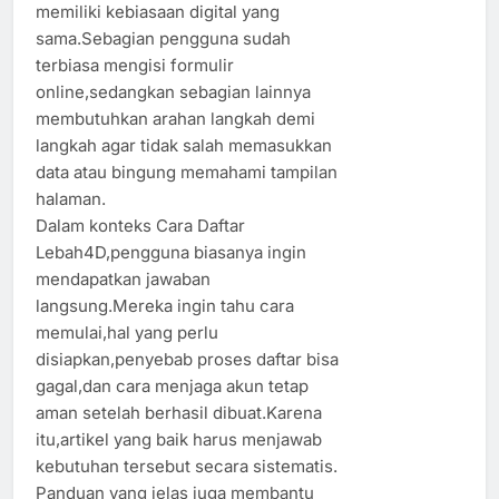
memiliki kebiasaan digital yang
sama.Sebagian pengguna sudah
terbiasa mengisi formulir
online,sedangkan sebagian lainnya
membutuhkan arahan langkah demi
langkah agar tidak salah memasukkan
data atau bingung memahami tampilan
halaman.
Dalam konteks Cara Daftar
Lebah4D,pengguna biasanya ingin
mendapatkan jawaban
langsung.Mereka ingin tahu cara
memulai,hal yang perlu
disiapkan,penyebab proses daftar bisa
gagal,dan cara menjaga akun tetap
aman setelah berhasil dibuat.Karena
itu,artikel yang baik harus menjawab
kebutuhan tersebut secara sistematis.
Panduan yang jelas juga membantu