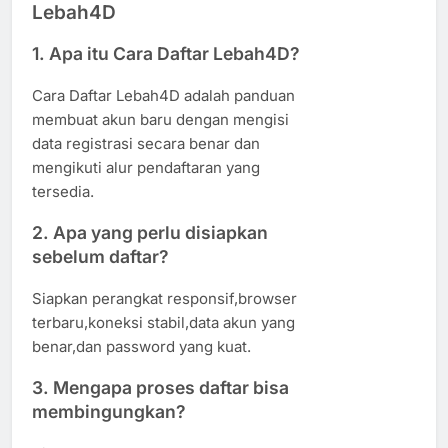
Lebah4D
1. Apa itu Cara Daftar Lebah4D?
Cara Daftar Lebah4D adalah panduan
membuat akun baru dengan mengisi
data registrasi secara benar dan
mengikuti alur pendaftaran yang
tersedia.
2. Apa yang perlu disiapkan
sebelum daftar?
Siapkan perangkat responsif,browser
terbaru,koneksi stabil,data akun yang
benar,dan password yang kuat.
3. Mengapa proses daftar bisa
membingungkan?