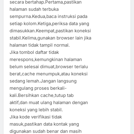
secara bertahap.Pertama,pastikan
halaman sudah terbuka
sempurna.Kedua,baca instruksi pada
setiap kolom.Ketiga,periksa data yang
dimasukkan.Keempat,pastikan koneksi
stabil.Kelima,gunakan browser lain jika
halaman tidak tampil normal.
Jika tombol daftar tidak
merespons,kemungkinan halaman
belum selesai dimuat,browser terlalu
berat,cache menumpuk,atau koneksi
sedang lemah.Jangan langsung
mengulang proses berkali-
kali.Bersihkan cache,tutup tab
aktif,dan muat ulang halaman dengan
koneksi yang lebih stabil.
Jika kode verifikasi tidak
masuk,pastikan data kontak yang
digunakan sudah benar dan masih