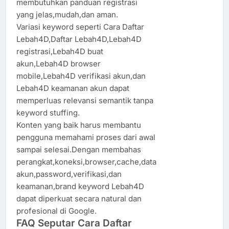
membutuhkan panduan registrasi
yang jelas,mudah,dan aman.
Variasi keyword seperti Cara Daftar
Lebah4D,Daftar Lebah4D,Lebah4D
registrasi,Lebah4D buat
akun,Lebah4D browser
mobile,Lebah4D verifikasi akun,dan
Lebah4D keamanan akun dapat
memperluas relevansi semantik tanpa
keyword stuffing.
Konten yang baik harus membantu
pengguna memahami proses dari awal
sampai selesai.Dengan membahas
perangkat,koneksi,browser,cache,data
akun,password,verifikasi,dan
keamanan,brand keyword Lebah4D
dapat diperkuat secara natural dan
profesional di Google.
FAQ Seputar Cara Daftar