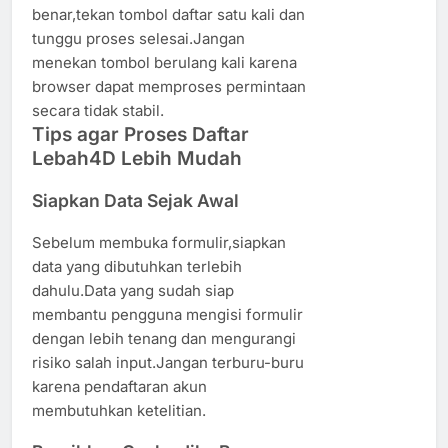
benar,tekan tombol daftar satu kali dan
tunggu proses selesai.Jangan
menekan tombol berulang kali karena
browser dapat memproses permintaan
secara tidak stabil.
Tips agar Proses Daftar
Lebah4D Lebih Mudah
Siapkan Data Sejak Awal
Sebelum membuka formulir,siapkan
data yang dibutuhkan terlebih
dahulu.Data yang sudah siap
membantu pengguna mengisi formulir
dengan lebih tenang dan mengurangi
risiko salah input.Jangan terburu-buru
karena pendaftaran akun
membutuhkan ketelitian.