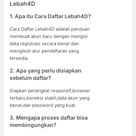
Lebah4D
1. Apa itu Cara Daftar Lebah4D?
Cara Daftar Lebah4D adalah panduan
membuat akun baru dengan mengisi
data registrasi secara benar dan
mengikuti alur pendaftaran yang
tersedia.
2. Apa yang perlu disiapkan
sebelum daftar?
Siapkan perangkat responsif,browser
terbaru,koneksi stabil,data akun yang
benar,dan password yang kuat.
3. Mengapa proses daftar bisa
membingungkan?