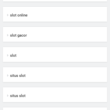
slot online
slot gacor
slot
situs slot
situs slot