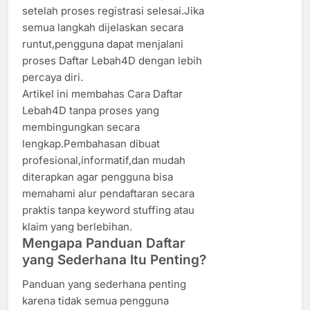
setelah proses registrasi selesai.Jika
semua langkah dijelaskan secara
runtut,pengguna dapat menjalani
proses Daftar Lebah4D dengan lebih
percaya diri.
Artikel ini membahas Cara Daftar
Lebah4D tanpa proses yang
membingungkan secara
lengkap.Pembahasan dibuat
profesional,informatif,dan mudah
diterapkan agar pengguna bisa
memahami alur pendaftaran secara
praktis tanpa keyword stuffing atau
klaim yang berlebihan.
Mengapa Panduan Daftar
yang Sederhana Itu Penting?
Panduan yang sederhana penting
karena tidak semua pengguna