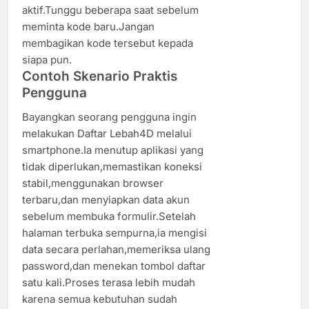
aktif.Tunggu beberapa saat sebelum
meminta kode baru.Jangan
membagikan kode tersebut kepada
siapa pun.
Contoh Skenario Praktis
Pengguna
Bayangkan seorang pengguna ingin
melakukan Daftar Lebah4D melalui
smartphone.Ia menutup aplikasi yang
tidak diperlukan,memastikan koneksi
stabil,menggunakan browser
terbaru,dan menyiapkan data akun
sebelum membuka formulir.Setelah
halaman terbuka sempurna,ia mengisi
data secara perlahan,memeriksa ulang
password,dan menekan tombol daftar
satu kali.Proses terasa lebih mudah
karena semua kebutuhan sudah