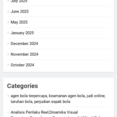
July 2025
June 2025
May 2025
January 2025
December 2024
November 2024
October 2024
Categories
agen bola terpercaya, keamanan agen bola, judi online,
taruhan bola, perjudian sepak bola
Analisis Perilaku Reel,Dinamika Visual