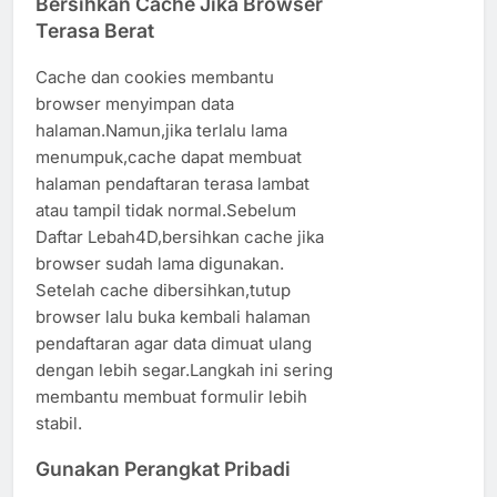
Bersihkan Cache Jika Browser
Terasa Berat
Cache dan cookies membantu
browser menyimpan data
halaman.Namun,jika terlalu lama
menumpuk,cache dapat membuat
halaman pendaftaran terasa lambat
atau tampil tidak normal.Sebelum
Daftar Lebah4D,bersihkan cache jika
browser sudah lama digunakan.
Setelah cache dibersihkan,tutup
browser lalu buka kembali halaman
pendaftaran agar data dimuat ulang
dengan lebih segar.Langkah ini sering
membantu membuat formulir lebih
stabil.
Gunakan Perangkat Pribadi