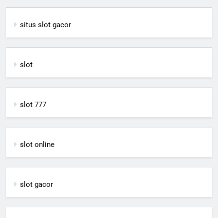
situs slot gacor
slot
slot 777
slot online
slot gacor