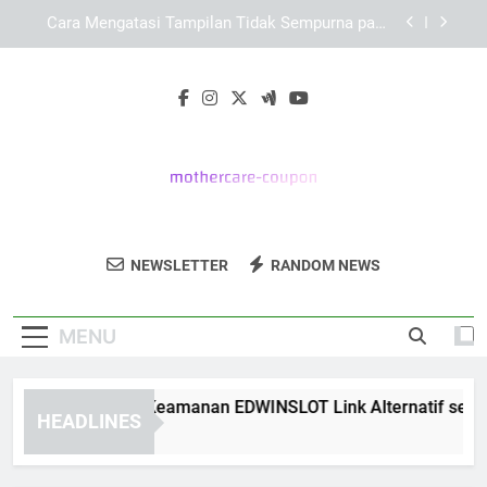
Skip
Cara Mengatasi KAYA787 Alternatif yang Terbuka
to
Tidak Sempurna secara Bertahap
content
Panduan Memeriksa Keamanan Browser sebelum
Membuka KAYA787 Alternatif
Cara Memeriksa Keamanan EDWINSLOT Link
Alternatif sebelum Digunakan
Cara Mengatasi Tampilan Tidak Sempurna pada
Halaman yang Mengatasnamakan LEBAH4D
Cara Mengatasi KAYA787 Alternatif yang Terbuka
Tidak Sempurna secara Bertahap
Mother Care
Dapatkan Kupon Dan Diskon Produk Bayi Di
Panduan Memeriksa Keamanan Browser sebelum
NEWSLETTER
RANDOM NEWS
Coupon
Membuka KAYA787 Alternatif
Mother Care Coupon.
MENU
ra Memeriksa Keamanan EDWINSLOT Link Alternatif sebelum
HEADLINES
eeks Ago