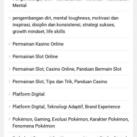
Mental
pengembangan diri, mental toughness, motivasi dan
inspirasi, disiplin dan konsistensi, strategi sukses,
growth mindset, life skills
Permainan Kasino Online
Permainan Slot Online
Permainan Slot, Casino Online, Panduan Bermain Slot
Permainan Slot, Tips dan Trik, Panduan Casino
Platform Digital
Platform Digital, Teknologi Adaptif, Brand Experience
Pokémon, Gaming, Evolusi Pokémon, Karakter Pokémon,
Fenomena Pokémon