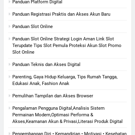
Panduan Platform Digital
Panduan Registrasi Praktis dan Akses Akun Baru
Panduan Slot Online
Panduan Slot Online Strategi Login Aman Link Slot
Terupdate Tips Slot Pemula Proteksi Akun Slot Promo
Slot Online
Panduan Teknis dan Akses Digital
Parenting, Gaya Hidup Keluarga, Tips Rumah Tangga,
Edukasi Anak, Fashion Anak
Pemulihan Tampilan dan Akses Browser
Pengalaman Pengguna Digital,Analisis Sistem
Permainan Modern,Optimasi Performa &
Akses,Keamanan Akun & Privasi,Literasi Produk Digital
Pengembangan Diri • Kemandirian • Motivasi • Kesehatan