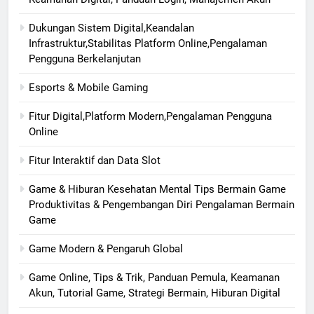
Dukungan Sistem Digital,Keandalan
Infrastruktur,Stabilitas Platform Online,Pengalaman
Pengguna Berkelanjutan
Esports & Mobile Gaming
Fitur Digital,Platform Modern,Pengalaman Pengguna
Online
Fitur Interaktif dan Data Slot
Game & Hiburan Kesehatan Mental Tips Bermain Game
Produktivitas & Pengembangan Diri Pengalaman Bermain
Game
Game Modern & Pengaruh Global
Game Online, Tips & Trik, Panduan Pemula, Keamanan
Akun, Tutorial Game, Strategi Bermain, Hiburan Digital