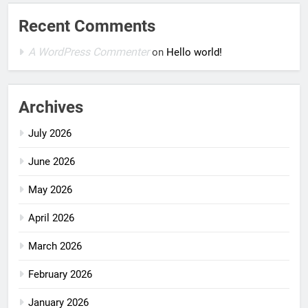
Recent Comments
A WordPress Commenter
on
Hello world!
Archives
July 2026
June 2026
May 2026
April 2026
March 2026
February 2026
January 2026