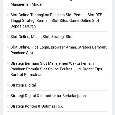
Manajemen Modal
Slot Online Terjangkau Panduan Slot Pemula Slot RTP
Tinggi Strategi Bermain Slot Situs Game Online Slot
Deposit Murah
Slot Online, Mesin Slot, Strategi Slot
Slot Online, Tips Login, Browser Aman, Strategi Bermain,
Panduan Slot
Strategi Bermain Slot Manajemen Waktu Pemain
Panduan Pemula Slot Online Edukasi Judi Digital Tips
Kontrol Permainan
Strategi Digital
Strategi Digital & Infrastruktur Berkelanjutan
Strategi Konten & Optimasi UX