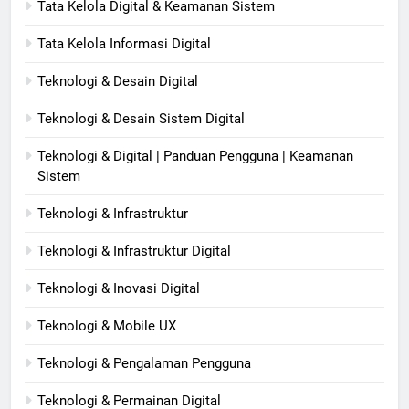
Tata Kelola Digital & Keamanan Sistem
Tata Kelola Informasi Digital
Teknologi & Desain Digital
Teknologi & Desain Sistem Digital
Teknologi & Digital | Panduan Pengguna | Keamanan
Sistem
Teknologi & Infrastruktur
Teknologi & Infrastruktur Digital
Teknologi & Inovasi Digital
Teknologi & Mobile UX
Teknologi & Pengalaman Pengguna
Teknologi & Permainan Digital