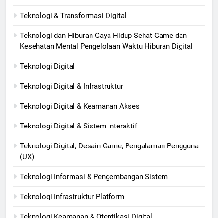
Teknologi & Transformasi Digital
Teknologi dan Hiburan Gaya Hidup Sehat Game dan
Kesehatan Mental Pengelolaan Waktu Hiburan Digital
Teknologi Digital
Teknologi Digital & Infrastruktur
Teknologi Digital & Keamanan Akses
Teknologi Digital & Sistem Interaktif
Teknologi Digital, Desain Game, Pengalaman Pengguna
(UX)
Teknologi Informasi & Pengembangan Sistem
Teknologi Infrastruktur Platform
Teknologi Keamanan & Otentikasi Digital