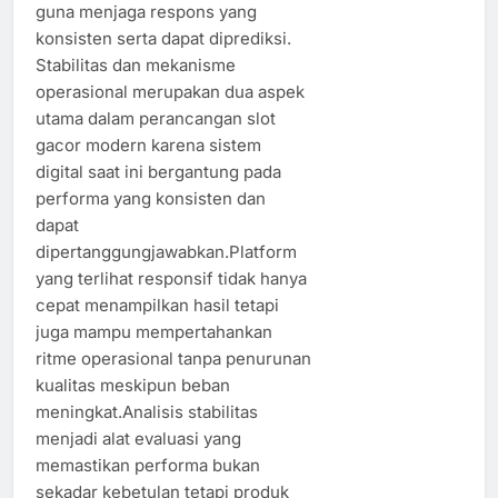
guna menjaga respons yang
konsisten serta dapat diprediksi.
Stabilitas dan mekanisme
operasional merupakan dua aspek
utama dalam perancangan slot
gacor modern karena sistem
digital saat ini bergantung pada
performa yang konsisten dan
dapat
dipertanggungjawabkan.Platform
yang terlihat responsif tidak hanya
cepat menampilkan hasil tetapi
juga mampu mempertahankan
ritme operasional tanpa penurunan
kualitas meskipun beban
meningkat.Analisis stabilitas
menjadi alat evaluasi yang
memastikan performa bukan
sekadar kebetulan tetapi produk