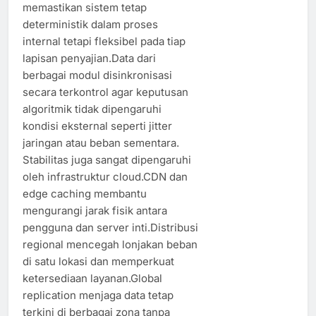
memastikan sistem tetap
deterministik dalam proses
internal tetapi fleksibel pada tiap
lapisan penyajian.Data dari
berbagai modul disinkronisasi
secara terkontrol agar keputusan
algoritmik tidak dipengaruhi
kondisi eksternal seperti jitter
jaringan atau beban sementara.
Stabilitas juga sangat dipengaruhi
oleh infrastruktur cloud.CDN dan
edge caching membantu
mengurangi jarak fisik antara
pengguna dan server inti.Distribusi
regional mencegah lonjakan beban
di satu lokasi dan memperkuat
ketersediaan layanan.Global
replication menjaga data tetap
terkini di berbagai zona tanpa