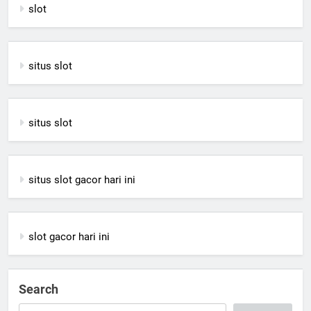
slot
situs slot
situs slot
situs slot gacor hari ini
slot gacor hari ini
Search