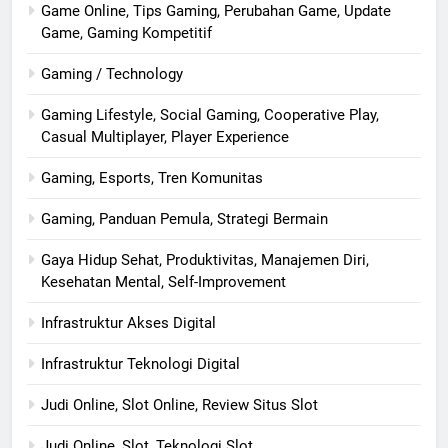
Game Online, Tips Gaming, Perubahan Game, Update
Game, Gaming Kompetitif
Gaming / Technology
Gaming Lifestyle, Social Gaming, Cooperative Play,
Casual Multiplayer, Player Experience
Gaming, Esports, Tren Komunitas
Gaming, Panduan Pemula, Strategi Bermain
Gaya Hidup Sehat, Produktivitas, Manajemen Diri,
Kesehatan Mental, Self-Improvement
Infrastruktur Akses Digital
Infrastruktur Teknologi Digital
Judi Online, Slot Online, Review Situs Slot
Judi Online, Slot, Teknologi Slot