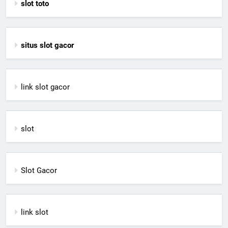
slot toto
situs slot gacor
link slot gacor
slot
Slot Gacor
link slot