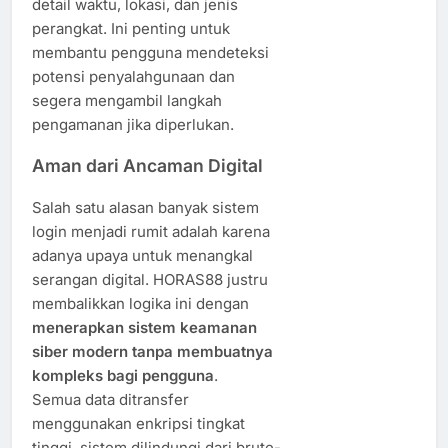
detail waktu, lokasi, dan jenis
perangkat. Ini penting untuk
membantu pengguna mendeteksi
potensi penyalahgunaan dan
segera mengambil langkah
pengamanan jika diperlukan.
Aman dari Ancaman Digital
Salah satu alasan banyak sistem
login menjadi rumit adalah karena
adanya upaya untuk menangkal
serangan digital. HORAS88 justru
membalikkan logika ini dengan
menerapkan sistem keamanan
siber modern tanpa membuatnya
kompleks bagi pengguna
.
Semua data ditransfer
menggunakan enkripsi tingkat
tinggi, sistem dilindungi dari brute-