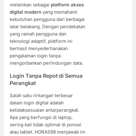
melainkan sebagai
platform akses
digital modern
yang memahami
kebutuhan pengguna dari berbagai
latar belakang. Dengan pendekatan
yang ramah pengguna dan
teknologi adaptif, platform ini
berhasil menyederhanakan
pengalaman login tanpa
mengorbankan perlindungan data.
Login Tanpa Repot di Semua
Perangkat
Salah satu rintangan terbesar
dalam login digital adalah
ketidaksesuaian antarperangkat.
Apa yang berfungsi di laptop,
sering kali tidak optimal di ponsel
atau tablet. HORAS88 menjawab ini