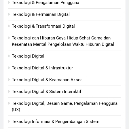
Teknologi & Pengalaman Pengguna
Teknologi & Permainan Digital
Teknologi & Transformasi Digital
Teknologi dan Hiburan Gaya Hidup Sehat Game dan
Kesehatan Mental Pengelolaan Waktu Hiburan Digital
Teknologi Digital
Teknologi Digital & Infrastruktur
Teknologi Digital & Keamanan Akses
Teknologi Digital & Sistem Interaktif
Teknologi Digital, Desain Game, Pengalaman Pengguna
(UX)
Teknologi Informasi & Pengembangan Sistem