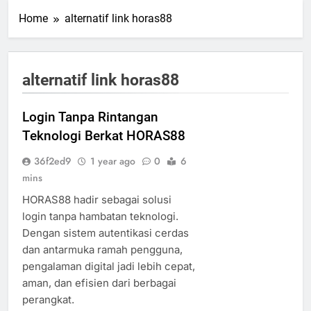
Home
alternatif link horas88
alternatif link horas88
Login Tanpa Rintangan
Teknologi Berkat HORAS88
36f2ed9
1 year ago
0
6
mins
HORAS88 hadir sebagai solusi
login tanpa hambatan teknologi.
Dengan sistem autentikasi cerdas
dan antarmuka ramah pengguna,
pengalaman digital jadi lebih cepat,
aman, dan efisien dari berbagai
perangkat.