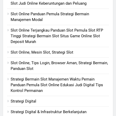
Slot Judi Online Keberuntungan dan Peluang
Slot Online Panduan Pemula Strategi Bermain
Manajemen Modal
Slot Online Terjangkau Panduan Slot Pemula Slot RTP
Tinggi Strategi Bermain Slot Situs Game Online Slot
Deposit Murah
Slot Online, Mesin Slot, Strategi Slot
Slot Online, Tips Login, Browser Aman, Strategi Bermain,
Panduan Slot
Strategi Bermain Slot Manajemen Waktu Pemain
Panduan Pemula Slot Online Edukasi Judi Digital Tips
Kontrol Permainan
Strategi Digital
Strategi Digital & Infrastruktur Berkelanjutan