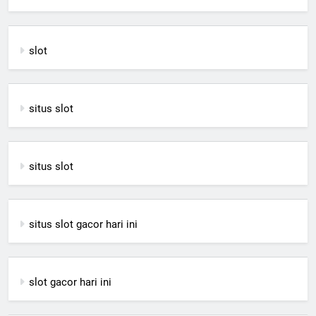
slot
situs slot
situs slot
situs slot gacor hari ini
slot gacor hari ini