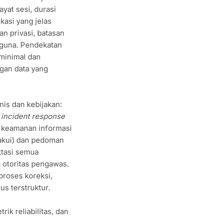
yat sesi, durasi
ikasi yang jelas
an privasi, batasan
gguna. Pendekatan
minimal dan
gan data yang
is dan kebijakan:
r
incident response
r keamanan informasi
akui) dan pedoman
tasi semua
otoritas pengawas.
, proses koreksi,
s terstruktur.
etrik reliabilitas, dan