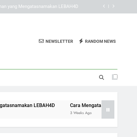
laman yang Mengatasnamakan LEBAH4D
rbuka Tidak Sempurna secara Bertahap
sebelum Membuka KAYA787 Alternatif
NEWSLETTER
RANDOM NEWS
T Link Alternatif sebelum Digunakan
laman yang Mengatasnamakan LEBAH4D
rbuka Tidak Sempurna secara Bertahap
sebelum Membuka KAYA787 Alternatif
kan LEBAH4D
Cara Mengatasi KAYA787 Alternatif yang 
3 Weeks Ago