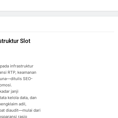
truktur Slot
pada infrastruktur
ransi RTP, keamanan
guna—ditulis SEO-
romosi.
kadar janji
ata kelola data, dan
mengklaim adil,
pat diaudit—mulai dari
ansparansi rasio