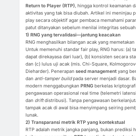
Return to Player (RTP)
, hingga kontrol keamanan d
aktivitas yang tak bisa diubah. Artikel ini meninjau pi
play secara objektif agar pembaca memahami param
patut ditanyakan sebelum menilai integritas sebuah
1) RNG yang tervalidasi—jantung keacakan
RNG menghasilkan bilangan acak yang memetakan ha
Untuk memenuhi standar fair play, RNG harus: (a) ta
dapat direkayasa dari luar), (b) konsisten secara sta
dan (c) lulus uji acak (mis. Chi-Square, Kolmogoro
Dieharder). Penerapan
seed management
yang ben
dan
anti-tamper build
pada server menjadi dasar. B
modern menggabungkan
PRNG
berkelas kriptogra
pengawasan operasional real time (telemetri latensi
dan
drift
distribusi). Tanpa pengawasan berkelanjut
tampak acak di awal bisa menyimpang seiring pem
lunak.
2) Transparansi metrik RTP yang kontekstual
RTP adalah metrik jangka panjang, bukan prediksi has