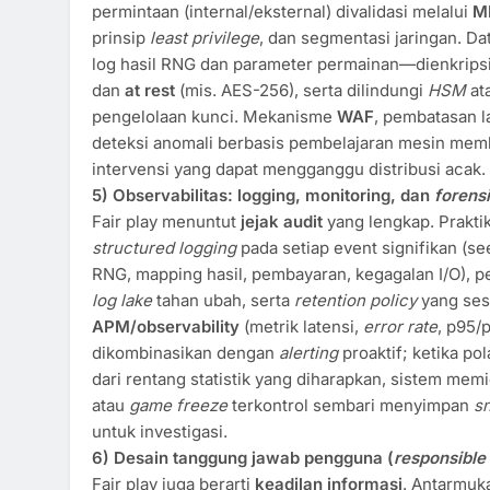
permintaan (internal/eksternal) divalidasi melalui
M
prinsip
least privilege
, dan segmentasi jaringan. D
log hasil RNG dan parameter permainan—dienkrips
dan
at rest
(mis. AES-256), serta dilindungi
HSM
at
pengelolaan kunci. Mekanisme
WAF
, pembatasan la
deteksi anomali berbasis pembelajaran mesin me
intervensi yang dapat mengganggu distribusi acak.
5) Observabilitas: logging, monitoring, dan
forens
Fair play menuntut
jejak audit
yang lengkap. Praktik
structured logging
pada setiap event signifikan (see
RNG, mapping hasil, pembayaran, kegagalan I/O), p
log lake
tahan ubah, serta
retention policy
yang sesu
APM/observability
(metrik latensi,
error rate
, p95/
dikombinasikan dengan
alerting
proaktif; ketika po
dari rentang statistik yang diharapkan, sistem mem
atau
game freeze
terkontrol sembari menyimpan
s
untuk investigasi.
6) Desain tanggung jawab pengguna (
responsible
Fair play juga berarti
keadilan informasi
. Antarmuk