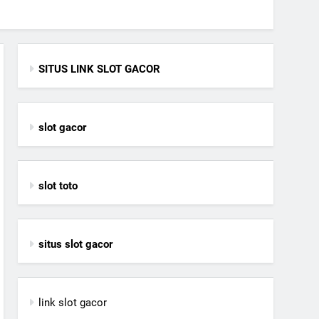
SITUS LINK SLOT GACOR
slot gacor
slot toto
situs slot gacor
link slot gacor