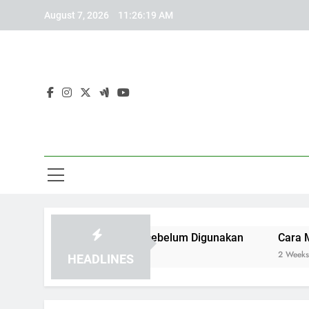
Skip
August 7, 2026
11:26:20 AM
to
content
Mot
Dapatkan 
Link Alternatif sebelum Digunakan
Cara Mengatasi T
2 Weeks Ago
HEADLINES