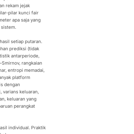
an rekam jejak
lar-pilar kunci fair
eter apa saja yang
 sistem.
sil setiap putaran.
han prediksi (tidak
tistik antarperiode,
v–Smirnov, rangkaian
ar, entropi memadai,
anyak platform
fis dengan
, varians keluaran,
an, keluaran yang
baruan perangkat
il individual. Praktik