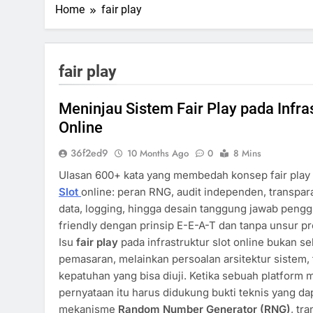
Home
fair play
fair play
Meninjau Sistem Fair Play pada Infras
Online
36f2ed9
10 Months Ago
0
8 Mins
Ulasan 600+ kata yang membedah konsep fair play 
Slot
online: peran RNG, audit independen, transpa
data, logging, hingga desain tanggung jawab peng
friendly dengan prinsip E-E-A-T dan tanpa unsur p
Isu
fair play
pada infrastruktur slot online bukan se
pemasaran, melainkan persoalan arsitektur sistem, t
kepatuhan yang bisa diuji. Ketika sebuah platform 
pernyataan itu harus didukung bukti teknis yang da
mekanisme
Random Number Generator (RNG)
, tr