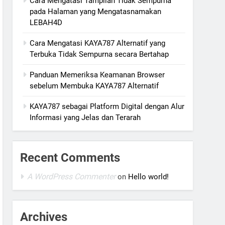
Cara Mengatasi Tampilan Tidak Sempurna
pada Halaman yang Mengatasnamakan
LEBAH4D
Cara Mengatasi KAYA787 Alternatif yang
Terbuka Tidak Sempurna secara Bertahap
Panduan Memeriksa Keamanan Browser
sebelum Membuka KAYA787 Alternatif
KAYA787 sebagai Platform Digital dengan Alur
Informasi yang Jelas dan Terarah
Recent Comments
A WordPress Commenter
on
Hello world!
Archives