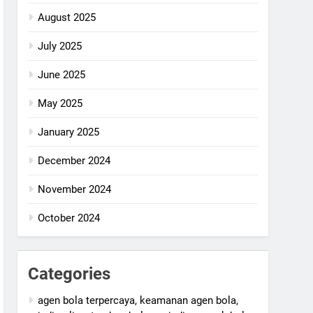
August 2025
July 2025
June 2025
May 2025
January 2025
December 2024
November 2024
October 2024
Categories
agen bola terpercaya, keamanan agen bola,