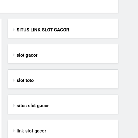
SITUS LINK SLOT GACOR
slot gacor
slot toto
situs slot gacor
link slot gacor