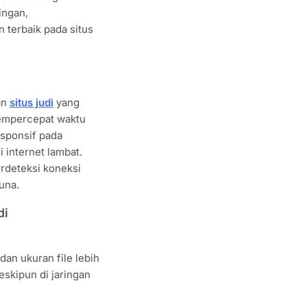
ingan,
 terbaik pada situs
an
situs judi
yang
empercepat waktu
esponsif pada
internet lambat.
erdeteksi koneksi
una.
di
an ukuran file lebih
skipun di jaringan