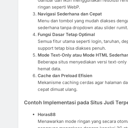
Gambar dan ikon menggunakan resolusi rend
ringan seperti WebP.
Navigasi Sederhana dan Cepat
Menu dan tombol yang mudah diakses dengan
sederhana tanpa dropdown atau slider rumit
Fungsi Dasar Tetap Optimal
Semua fitur utama seperti login, taruhan, de
support tetap bisa diakses penuh.
Mode Text-Only atau Mode HTML Sederha
Beberapa situs menyediakan versi text-only
hemat data.
Cache dan Preload Efisien
Mekanisme caching cerdas agar halaman da
cepat dimuat ulang.
Contoh Implementasi pada Situs Judi Terp
Horas88
Menawarkan mode ringan yang secara otomat