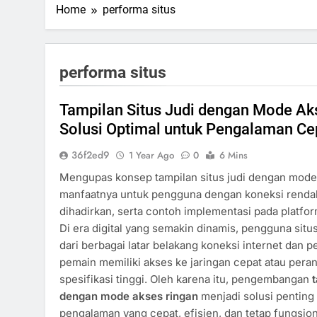
Home
performa situs
performa situs
Tampilan Situs Judi dengan Mode Ak
Solusi Optimal untuk Pengalaman Cep
36f2ed9
1 Year Ago
0
6 Mins
Mengupas konsep tampilan situs judi dengan mode 
manfaatnya untuk pengguna dengan koneksi rendah
dihadirkan, serta contoh implementasi pada platfor
Di era digital yang semakin dinamis, pengguna situs
dari berbagai latar belakang koneksi internet dan 
pemain memiliki akses ke jaringan cepat atau pera
spesifikasi tinggi. Oleh karena itu, pengembangan
t
dengan mode akses ringan
menjadi solusi pentin
pengalaman yang cepat, efisien, dan tetap fungsion