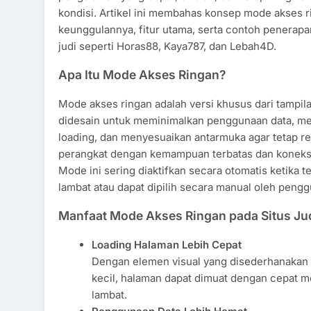
kondisi. Artikel ini membahas konsep mode akses r
keunggulannya, fitur utama, serta contoh penerapan
judi seperti Horas88, Kaya787, dan Lebah4D.
Apa Itu Mode Akses Ringan?
Mode akses ringan adalah versi khusus dari tampil
didesain untuk meminimalkan penggunaan data, m
loading, dan menyesuaikan antarmuka agar tetap r
perangkat dengan kemampuan terbatas dan koneksi 
Mode ini sering diaktifkan secara otomatis ketika t
lambat atau dapat dipilih secara manual oleh pengg
Manfaat Mode Akses Ringan pada Situs Ju
Loading Halaman Lebih Cepat
Dengan elemen visual yang disederhanakan d
kecil, halaman dapat dimuat dengan cepat me
lambat.