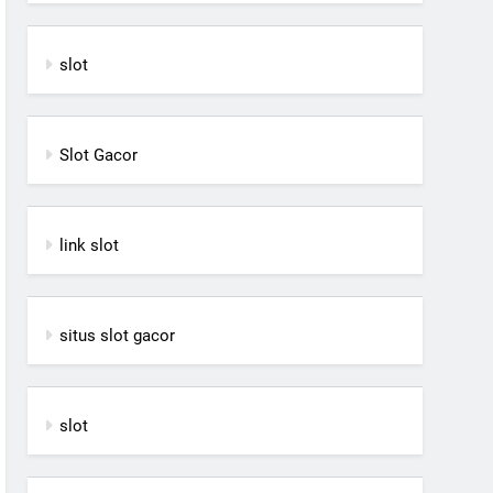
slot
Slot Gacor
link slot
situs slot gacor
slot