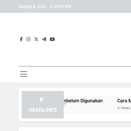
Skip
August 8, 2026
5:56:28 PM
to
content
Mot
Dapatkan 
Link Alternatif sebelum Digunakan
Cara Mengatasi T
2 Weeks Ago
HEADLINES