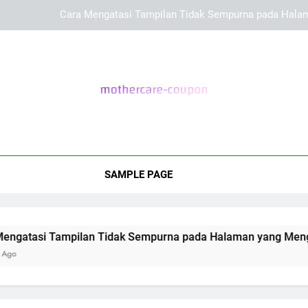
Cara Mengatasi Tampilan Tidak Sempurna pada Ha
Cara Mengatasi KAYA787 Alternatif yang Te
Panduan Memeriksa Keamanan Browser 
Cara Memeriksa Keamanan EDWINSLO
her Care Coupon
Cara Mengatasi Tampilan Tidak Sempurna pada Ha
Kupon Dan Diskon Produk Bayi Di Mother Care Coupon.
Cara Mengatasi KAYA787 Alternatif yang Te
SAMPLE PAGE
Panduan Memeriksa Keamanan Browser 
ampilan Tidak Sempurna pada Halaman yang Mengatasnama