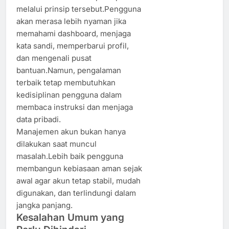
melalui prinsip tersebut.Pengguna
akan merasa lebih nyaman jika
memahami dashboard, menjaga
kata sandi, memperbarui profil,
dan mengenali pusat
bantuan.Namun, pengalaman
terbaik tetap membutuhkan
kedisiplinan pengguna dalam
membaca instruksi dan menjaga
data pribadi.
Manajemen akun bukan hanya
dilakukan saat muncul
masalah.Lebih baik pengguna
membangun kebiasaan aman sejak
awal agar akun tetap stabil, mudah
digunakan, dan terlindungi dalam
jangka panjang.
Kesalahan Umum yang