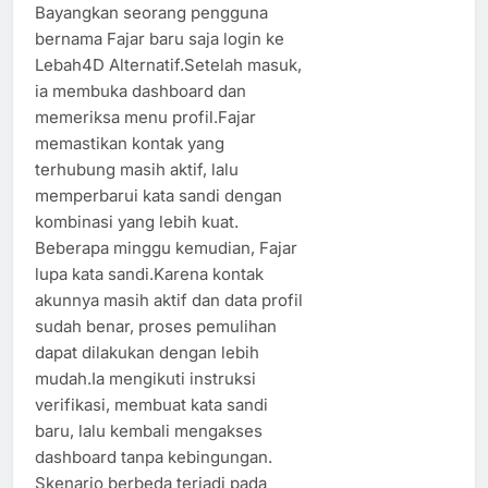
Bayangkan seorang pengguna
bernama Fajar baru saja login ke
Lebah4D Alternatif.Setelah masuk,
ia membuka dashboard dan
memeriksa menu profil.Fajar
memastikan kontak yang
terhubung masih aktif, lalu
memperbarui kata sandi dengan
kombinasi yang lebih kuat.
Beberapa minggu kemudian, Fajar
lupa kata sandi.Karena kontak
akunnya masih aktif dan data profil
sudah benar, proses pemulihan
dapat dilakukan dengan lebih
mudah.Ia mengikuti instruksi
verifikasi, membuat kata sandi
baru, lalu kembali mengakses
dashboard tanpa kebingungan.
Skenario berbeda terjadi pada