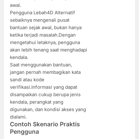
awal.
Pengguna Lebah4D Alternatif
sebaiknya mengenali pusat
bantuan sejak awal, bukan hanya
ketika terjadi masalah.Dengan
mengetahui letaknya, pengguna
akan lebih tenang saat menghadapi
kendala.
Saat menggunakan bantuan,
jangan pernah membagikan kata
sandi atau kode
verifikasi.Informasi yang dapat
disampaikan cukup berupa jenis
kendala, perangkat yang
digunakan, dan kondisi akses yang
dialami.
Contoh Skenario Praktis
Pengguna