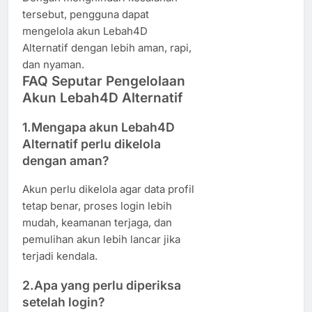
tersebut, pengguna dapat
mengelola akun Lebah4D
Alternatif dengan lebih aman, rapi,
dan nyaman.
FAQ Seputar Pengelolaan
Akun Lebah4D Alternatif
1.Mengapa akun Lebah4D
Alternatif perlu dikelola
dengan aman?
Akun perlu dikelola agar data profil
tetap benar, proses login lebih
mudah, keamanan terjaga, dan
pemulihan akun lebih lancar jika
terjadi kendala.
2.Apa yang perlu diperiksa
setelah login?