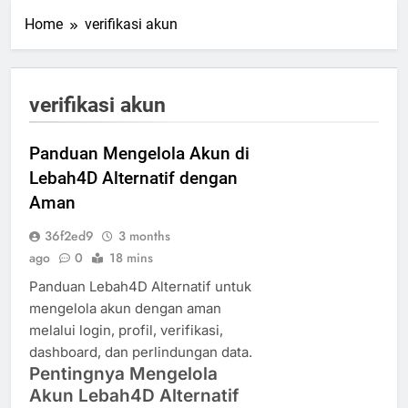
Home
verifikasi akun
verifikasi akun
Panduan Mengelola Akun di
Lebah4D Alternatif dengan
Aman
36f2ed9
3 months
ago
0
18 mins
Panduan Lebah4D Alternatif untuk
mengelola akun dengan aman
melalui login, profil, verifikasi,
dashboard, dan perlindungan data.
Pentingnya Mengelola
Akun Lebah4D Alternatif