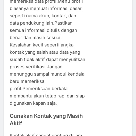
memeriksa data profil.Menu profil
biasanya memuat informasi dasar
seperti nama akun, kontak, dan
data pendukung lain.Pastikan
semua informasi ditulis dengan
benar dan masih sesuai.
Kesalahan kecil seperti angka
kontak yang salah atau data yang
sudah tidak aktif dapat menyulitkan
proses verifikasi.Jangan
menunggu sampai muncul kendala
baru memeriksa
profil.Pemeriksaan berkala
membantu akun tetap rapi dan siap
digunakan kapan saja.
Gunakan Kontak yang Masih
Aktif
Kontak aktif sangat penting dalam