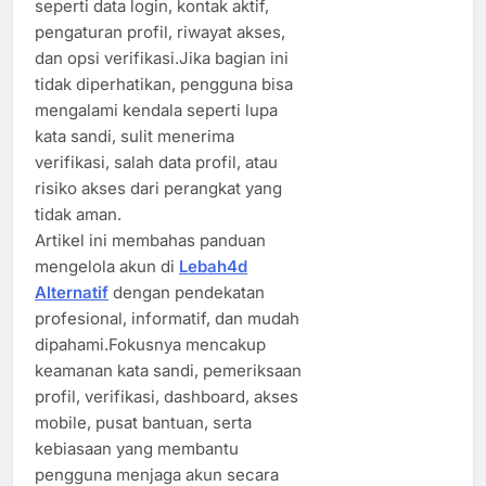
seperti data login, kontak aktif,
pengaturan profil, riwayat akses,
dan opsi verifikasi.Jika bagian ini
tidak diperhatikan, pengguna bisa
mengalami kendala seperti lupa
kata sandi, sulit menerima
verifikasi, salah data profil, atau
risiko akses dari perangkat yang
tidak aman.
Artikel ini membahas panduan
mengelola akun di
Lebah4d
Alternatif
dengan pendekatan
profesional, informatif, dan mudah
dipahami.Fokusnya mencakup
keamanan kata sandi, pemeriksaan
profil, verifikasi, dashboard, akses
mobile, pusat bantuan, serta
kebiasaan yang membantu
pengguna menjaga akun secara