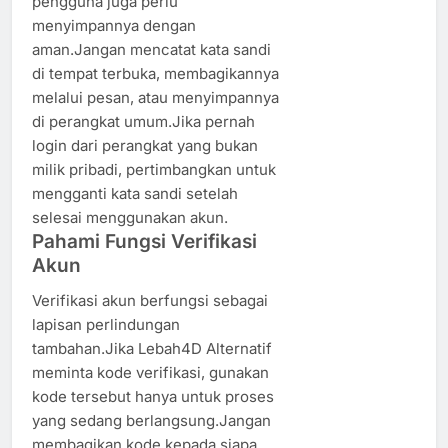
pengguna juga perlu
menyimpannya dengan
aman.Jangan mencatat kata sandi
di tempat terbuka, membagikannya
melalui pesan, atau menyimpannya
di perangkat umum.Jika pernah
login dari perangkat yang bukan
milik pribadi, pertimbangkan untuk
mengganti kata sandi setelah
selesai menggunakan akun.
Pahami Fungsi Verifikasi
Akun
Verifikasi akun berfungsi sebagai
lapisan perlindungan
tambahan.Jika Lebah4D Alternatif
meminta kode verifikasi, gunakan
kode tersebut hanya untuk proses
yang sedang berlangsung.Jangan
membagikan kode kepada siapa