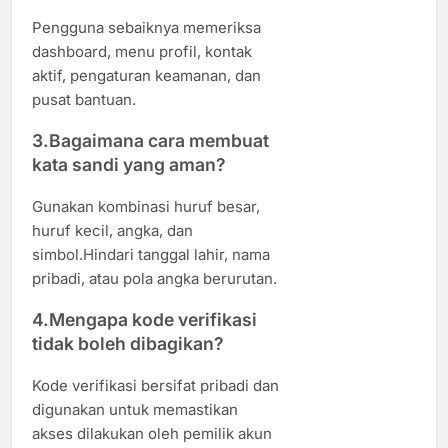
Pengguna sebaiknya memeriksa
dashboard, menu profil, kontak
aktif, pengaturan keamanan, dan
pusat bantuan.
3.Bagaimana cara membuat
kata sandi yang aman?
Gunakan kombinasi huruf besar,
huruf kecil, angka, dan
simbol.Hindari tanggal lahir, nama
pribadi, atau pola angka berurutan.
4.Mengapa kode verifikasi
tidak boleh dibagikan?
Kode verifikasi bersifat pribadi dan
digunakan untuk memastikan
akses dilakukan oleh pemilik akun