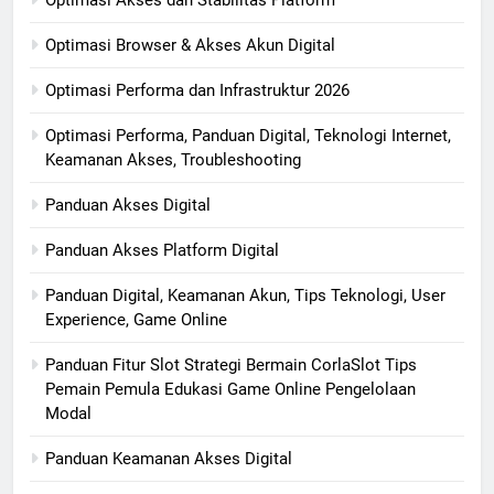
Optimasi Browser & Akses Akun Digital
Optimasi Performa dan Infrastruktur 2026
Optimasi Performa, Panduan Digital, Teknologi Internet,
Keamanan Akses, Troubleshooting
Panduan Akses Digital
Panduan Akses Platform Digital
Panduan Digital, Keamanan Akun, Tips Teknologi, User
Experience, Game Online
Panduan Fitur Slot Strategi Bermain CorlaSlot Tips
Pemain Pemula Edukasi Game Online Pengelolaan
Modal
Panduan Keamanan Akses Digital