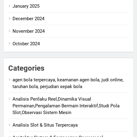
January 2025
December 2024
November 2024
October 2024
Categories
agen bola terpercaya, keamanan agen bola, judi online,
taruhan bola, perjudian sepak bola
Analisis Perilaku Reel,Dinamika Visual
Permainan,Pengalaman Bermain Interaktif,Studi Pola
Slot,Observasi Sistem Mesin
Analisis Slot & Situs Terpercaya