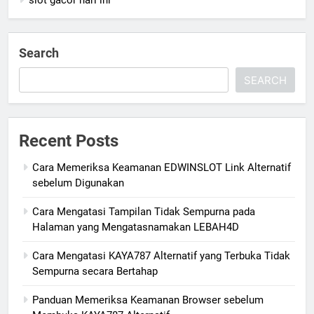
Search
SEARCH
Recent Posts
Cara Memeriksa Keamanan EDWINSLOT Link Alternatif
sebelum Digunakan
Cara Mengatasi Tampilan Tidak Sempurna pada
Halaman yang Mengatasnamakan LEBAH4D
Cara Mengatasi KAYA787 Alternatif yang Terbuka Tidak
Sempurna secara Bertahap
Panduan Memeriksa Keamanan Browser sebelum