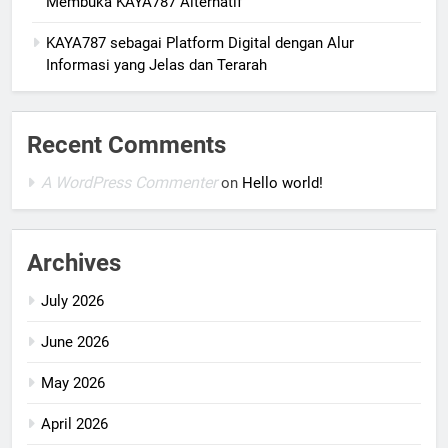
Membuka KAYA787 Alternatif
KAYA787 sebagai Platform Digital dengan Alur
Informasi yang Jelas dan Terarah
Recent Comments
A WordPress Commenter
on
Hello world!
Archives
July 2026
June 2026
May 2026
April 2026