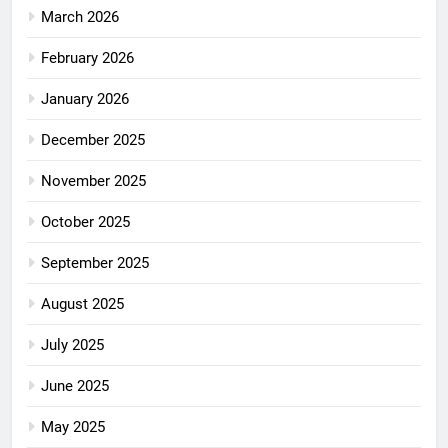
March 2026
February 2026
January 2026
December 2025
November 2025
October 2025
September 2025
August 2025
July 2025
June 2025
May 2025