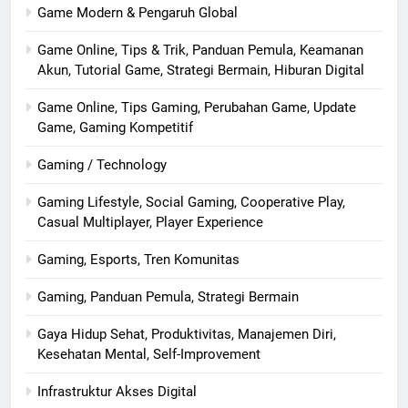
Game Modern & Pengaruh Global
Game Online, Tips & Trik, Panduan Pemula, Keamanan
Akun, Tutorial Game, Strategi Bermain, Hiburan Digital
Game Online, Tips Gaming, Perubahan Game, Update
Game, Gaming Kompetitif
Gaming / Technology
Gaming Lifestyle, Social Gaming, Cooperative Play,
Casual Multiplayer, Player Experience
Gaming, Esports, Tren Komunitas
Gaming, Panduan Pemula, Strategi Bermain
Gaya Hidup Sehat, Produktivitas, Manajemen Diri,
Kesehatan Mental, Self-Improvement
Infrastruktur Akses Digital