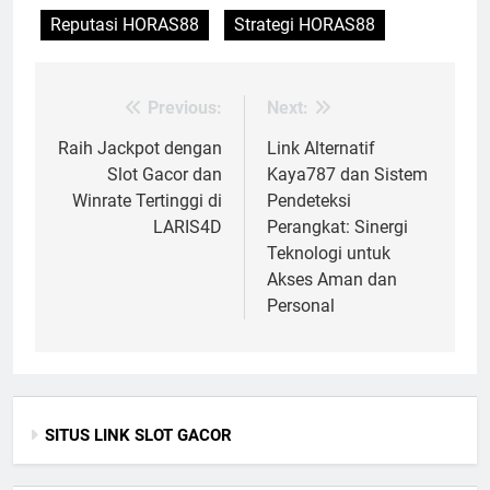
Reputasi HORAS88
Strategi HORAS88
Previous:
Next:
Post
navigation
Raih Jackpot dengan
Link Alternatif
Slot Gacor dan
Kaya787 dan Sistem
Winrate Tertinggi di
Pendeteksi
LARIS4D
Perangkat: Sinergi
Teknologi untuk
Akses Aman dan
Personal
SITUS LINK SLOT GACOR