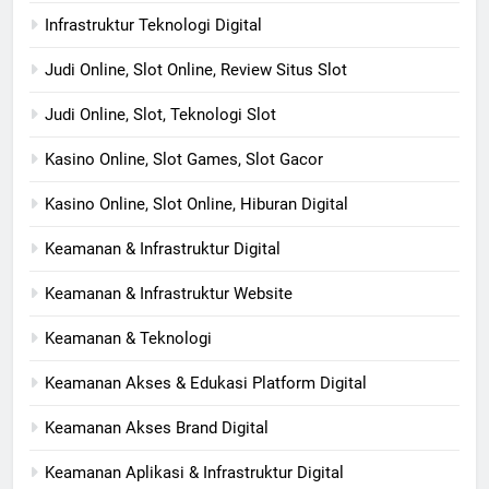
Infrastruktur Teknologi Digital
Judi Online, Slot Online, Review Situs Slot
Judi Online, Slot, Teknologi Slot
Kasino Online, Slot Games, Slot Gacor
Kasino Online, Slot Online, Hiburan Digital
Keamanan & Infrastruktur Digital
Keamanan & Infrastruktur Website
Keamanan & Teknologi
Keamanan Akses & Edukasi Platform Digital
Keamanan Akses Brand Digital
Keamanan Aplikasi & Infrastruktur Digital