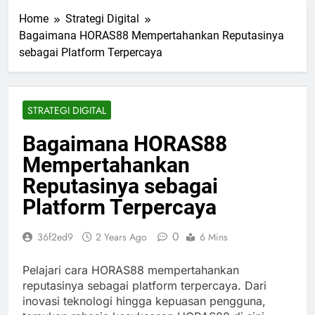
Home
Strategi Digital
Bagaimana HORAS88 Mempertahankan Reputasinya
sebagai Platform Terpercaya
STRATEGI DIGITAL
Bagaimana HORAS88
Mempertahankan
Reputasinya sebagai
Platform Terpercaya
0
36f2ed9
2 Years Ago
6 Mins
Pelajari cara HORAS88 mempertahankan
reputasinya sebagai platform terpercaya. Dari
inovasi teknologi hingga kepuasan pengguna,