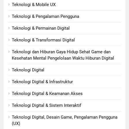
Teknologi & Mobile UX
Teknologi & Pengalaman Pengguna
Teknologi & Permainan Digital
Teknologi & Transformasi Digital
Teknologi dan Hiburan Gaya Hidup Sehat Game dan
Kesehatan Mental Pengelolaan Waktu Hiburan Digital
Teknologi Digital
Teknologi Digital & Infrastruktur
Teknologi Digital & Keamanan Akses
Teknologi Digital & Sistem Interaktif
Teknologi Digital, Desain Game, Pengalaman Pengguna
(UX)