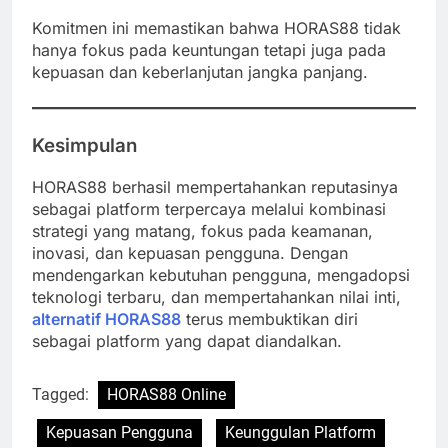
Komitmen ini memastikan bahwa HORAS88 tidak
hanya fokus pada keuntungan tetapi juga pada
kepuasan dan keberlanjutan jangka panjang.
Kesimpulan
HORAS88 berhasil mempertahankan reputasinya
sebagai platform terpercaya melalui kombinasi
strategi yang matang, fokus pada keamanan,
inovasi, dan kepuasan pengguna. Dengan
mendengarkan kebutuhan pengguna, mengadopsi
teknologi terbaru, dan mempertahankan nilai inti,
alternatif HORAS88
terus membuktikan diri
sebagai platform yang dapat diandalkan.
Tagged:
HORAS88 Online
Kepuasan Pengguna
Keunggulan Platform