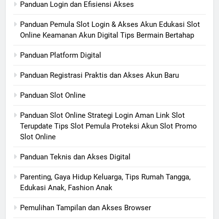
Panduan Login dan Efisiensi Akses
Panduan Pemula Slot Login & Akses Akun Edukasi Slot
Online Keamanan Akun Digital Tips Bermain Bertahap
Panduan Platform Digital
Panduan Registrasi Praktis dan Akses Akun Baru
Panduan Slot Online
Panduan Slot Online Strategi Login Aman Link Slot
Terupdate Tips Slot Pemula Proteksi Akun Slot Promo
Slot Online
Panduan Teknis dan Akses Digital
Parenting, Gaya Hidup Keluarga, Tips Rumah Tangga,
Edukasi Anak, Fashion Anak
Pemulihan Tampilan dan Akses Browser