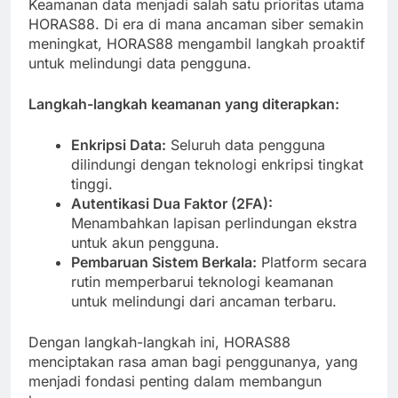
Keamanan data menjadi salah satu prioritas utama
HORAS88. Di era di mana ancaman siber semakin
meningkat, HORAS88 mengambil langkah proaktif
untuk melindungi data pengguna.
Langkah-langkah keamanan yang diterapkan:
Enkripsi Data:
Seluruh data pengguna
dilindungi dengan teknologi enkripsi tingkat
tinggi.
Autentikasi Dua Faktor (2FA):
Menambahkan lapisan perlindungan ekstra
untuk akun pengguna.
Pembaruan Sistem Berkala:
Platform secara
rutin memperbarui teknologi keamanan
untuk melindungi dari ancaman terbaru.
Dengan langkah-langkah ini, HORAS88
menciptakan rasa aman bagi penggunanya, yang
menjadi fondasi penting dalam membangun