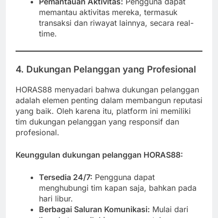
Pemantauan Aktivitas:
Pengguna dapat
memantau aktivitas mereka, termasuk
transaksi dan riwayat lainnya, secara real-
time.
4. Dukungan Pelanggan yang Profesional
HORAS88 menyadari bahwa dukungan pelanggan
adalah elemen penting dalam membangun reputasi
yang baik. Oleh karena itu, platform ini memiliki
tim dukungan pelanggan yang responsif dan
profesional.
Keunggulan dukungan pelanggan HORAS88:
Tersedia 24/7:
Pengguna dapat
menghubungi tim kapan saja, bahkan pada
hari libur.
Berbagai Saluran Komunikasi:
Mulai dari