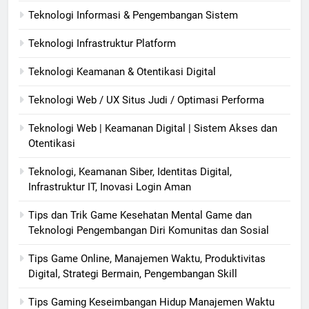
Teknologi Informasi & Pengembangan Sistem
Teknologi Infrastruktur Platform
Teknologi Keamanan & Otentikasi Digital
Teknologi Web / UX Situs Judi / Optimasi Performa
Teknologi Web | Keamanan Digital | Sistem Akses dan
Otentikasi
Teknologi, Keamanan Siber, Identitas Digital,
Infrastruktur IT, Inovasi Login Aman
Tips dan Trik Game Kesehatan Mental Game dan
Teknologi Pengembangan Diri Komunitas dan Sosial
Tips Game Online, Manajemen Waktu, Produktivitas
Digital, Strategi Bermain, Pengembangan Skill
Tips Gaming Keseimbangan Hidup Manajemen Waktu