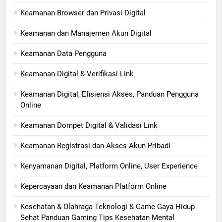
Keamanan Browser dan Privasi Digital
Keamanan dan Manajemen Akun Digital
Keamanan Data Pengguna
Keamanan Digital & Verifikasi Link
Keamanan Digital, Efisiensi Akses, Panduan Pengguna
Online
Keamanan Dompet Digital & Validasi Link
Keamanan Registrasi dan Akses Akun Pribadi
Kenyamanan Digital, Platform Online, User Experience
Kepercayaan dan Keamanan Platform Online
Kesehatan & Olahraga Teknologi & Game Gaya Hidup
Sehat Panduan Gaming Tips Kesehatan Mental