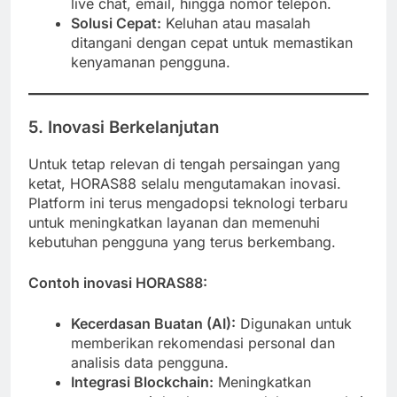
live chat, email, hingga nomor telepon.
Solusi Cepat:
Keluhan atau masalah
ditangani dengan cepat untuk memastikan
kenyamanan pengguna.
5. Inovasi Berkelanjutan
Untuk tetap relevan di tengah persaingan yang
ketat, HORAS88 selalu mengutamakan inovasi.
Platform ini terus mengadopsi teknologi terbaru
untuk meningkatkan layanan dan memenuhi
kebutuhan pengguna yang terus berkembang.
Contoh inovasi HORAS88:
Kecerdasan Buatan (AI):
Digunakan untuk
memberikan rekomendasi personal dan
analisis data pengguna.
Integrasi Blockchain:
Meningkatkan