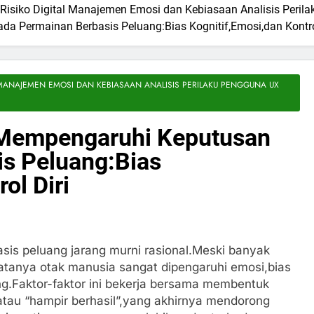
 Risiko Digital Manajemen Emosi dan Kebiasaan Analisis Perila
a Permainan Berbasis Peluang:Bias Kognitif,Emosi,dan Kontro
L MANAJEMEN EMOSI DAN KEBIASAAN ANALISIS PERILAKU PENGGUNA UX
g Mempengaruhi Keputusan
s Peluang:Bias
ol Diri
is peluang jarang murni rasional.Meski banyak
atanya otak manusia sangat dipengaruhi emosi,bias
ang.Faktor-faktor ini bekerja bersama membentuk
tau “hampir berhasil”,yang akhirnya mendorong