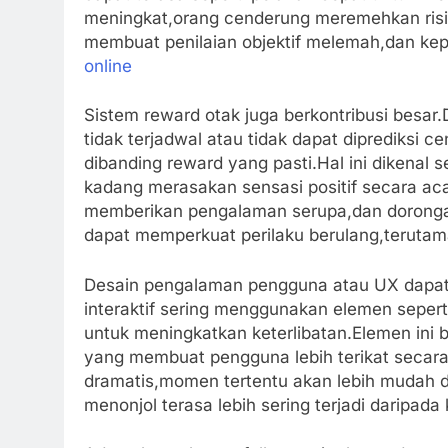
meningkat,orang cenderung meremehkan risiko
membuat penilaian objektif melemah,dan keput
online
Sistem reward otak juga berkontribusi besar
tidak terjadwal atau tidak dapat diprediksi
dibanding reward yang pasti.Hal ini dikenal 
kadang merasakan sensasi positif secara ac
memberikan pengalaman serupa,dan doronga
dapat memperkuat perilaku berulang,terutama
Desain pengalaman pengguna atau UX dapat m
interaktif sering menggunakan elemen seperti 
untuk meningkatkan keterlibatan.Elemen ini 
yang membuat pengguna lebih terikat secara 
dramatis,momen tertentu akan lebih mudah di
menonjol terasa lebih sering terjadi daripad