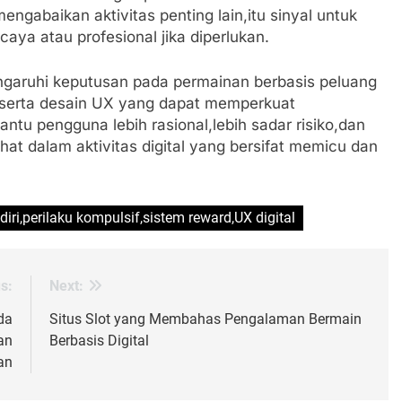
mengabaikan aktivitas penting lain,itu sinyal untuk
aya atau profesional jika diperlukan.
ngaruhi keputusan pada permainan berbasis peluang
,serta desain UX yang dapat memperkuat
tu pengguna lebih rasional,lebih sadar risiko,dan
 dalam aktivitas digital yang bersifat memicu dan
diri,perilaku kompulsif,sistem reward,UX digital
s:
Next:
da
Situs Slot yang Membahas Pengalaman Bermain
an
Berbasis Digital
an