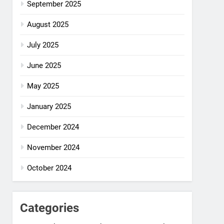
September 2025
August 2025
July 2025
June 2025
May 2025
January 2025
December 2024
November 2024
October 2024
Categories