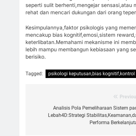
seperti sulit berhenti,mengejar sensasi,atau 
rehat dan mencari dukungan dari orang teperc
Kesimpulannya,faktor psikologis yang meme
mencakup bias kognitif,emosi,sistem reward
keterlibatan.Memahami mekanisme ini memban
lebih mampu membangun kebiasaan yang sehat
berisiko.
Tagged:
psikologi keputusan,bias kognitif,kontrol 
Previou
Post
navigation
Analisis Pola Pemeliharaan Sistem pa
Lebah4D:Strategi Stabilitas,Keamanan,d
Performa Berkelanjut