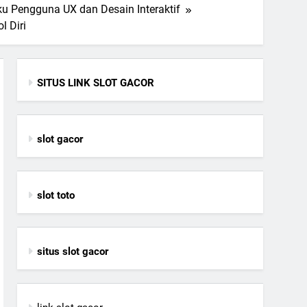
ku Pengguna UX dan Desain Interaktif
l Diri
SITUS LINK SLOT GACOR
slot gacor
slot toto
situs slot gacor