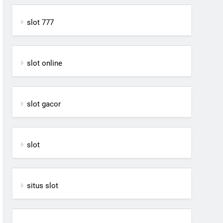
slot 777
slot online
slot gacor
slot
situs slot