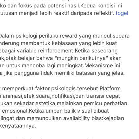
 dan fokus pada potensi hasil.Kedua kondisi ini
usan menjadi lebih reaktif daripada reflektif.
togel
.Dalam psikologi perilaku,reward yang muncul secara
 cenderung membentuk kebiasaan yang lebih kuat
sebagai variable reinforcement.Ketika seseorang
ak,otak belajar bahwa “mungkin berikutnya” akan
n untuk mencoba lagi meningkat.Mekanisme ini
 jika pengguna tidak memiliki batasan yang jelas.
emperkuat faktor psikologis tersebut.Platform
animasi,efek suara,notifikasi,dan transisi cepat
bukan sekadar estetika,melainkan pemicu perhatian
emosional.Ketika umpan balik visual dibuat
ingat,dan memunculkan availability bias:kejadian
a kenyataannya.