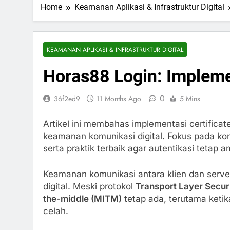
Home
Keamanan Aplikasi & Infrastruktur Digital
KEAMANAN APLIKASI & INFRASTRUKTUR DIGITAL
Horas88 Login: Implemen
0
36f2ed9
11 Months Ago
5 Mins
Artikel ini membahas implementasi certifica
keamanan komunikasi digital. Fokus pada ko
serta praktik terbaik agar autentikasi tetap
Keamanan komunikasi antara klien dan server
digital. Meski protokol
Transport Layer Secur
the-middle (MITM)
tetap ada, terutama ketik
celah.