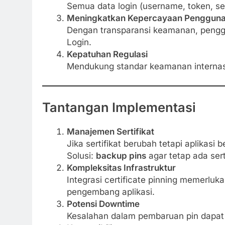
Semua data login (username, token, ses
Meningkatkan Kepercayaan Penggun
Dengan transparansi keamanan, peng
Login.
Kepatuhan Regulasi
Mendukung standar keamanan internasi
Tantangan Implementasi
Manajemen Sertifikat
Jika sertifikat berubah tetapi aplikasi
Solusi:
backup pins
agar tetap ada sert
Kompleksitas Infrastruktur
Integrasi certificate pinning memerlu
pengembang aplikasi.
Potensi Downtime
Kesalahan dalam pembaruan pin dapat 