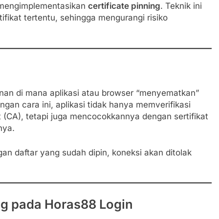
engimplementasikan
certificate pinning
. Teknik ini
fikat tertentu, sehingga mengurangi risiko
nan di mana aplikasi atau browser “menyematkan”
Dengan cara ini, aplikasi tidak hanya memverifikasi
kat (CA), tetapi juga mencocokkannya dengan sertifikat
nya.
ngan daftar yang sudah dipin, koneksi akan ditolak
ng pada Horas88 Login