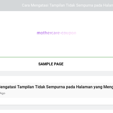
Cara Mengatasi Tampilan Tidak Sempurna pada Ha
Cara Mengatasi KAYA787 Alternatif yang Te
Panduan Memeriksa Keamanan Browser 
Cara Memeriksa Keamanan EDWINSLO
her Care Coupon
Cara Mengatasi Tampilan Tidak Sempurna pada Ha
Kupon Dan Diskon Produk Bayi Di Mother Care Coupon.
Cara Mengatasi KAYA787 Alternatif yang Te
SAMPLE PAGE
Panduan Memeriksa Keamanan Browser 
mpilan Tidak Sempurna pada Halaman yang Mengatasnamak