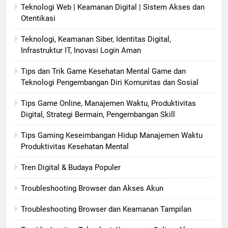
Teknologi Web | Keamanan Digital | Sistem Akses dan
Otentikasi
Teknologi, Keamanan Siber, Identitas Digital,
Infrastruktur IT, Inovasi Login Aman
Tips dan Trik Game Kesehatan Mental Game dan
Teknologi Pengembangan Diri Komunitas dan Sosial
Tips Game Online, Manajemen Waktu, Produktivitas
Digital, Strategi Bermain, Pengembangan Skill
Tips Gaming Keseimbangan Hidup Manajemen Waktu
Produktivitas Kesehatan Mental
Tren Digital & Budaya Populer
Troubleshooting Browser dan Akses Akun
Troubleshooting Browser dan Keamanan Tampilan