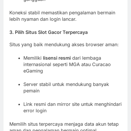
Koneksi stabil memastikan pengalaman bermain
lebih nyaman dan login lancar.
3. Pilih Situs Slot Gacor Terpercaya
Situs yang baik mendukung akses browser aman:
Memiliki
lisensi resmi
dari lembaga
internasional seperti MGA atau Curacao
eGaming
Server stabil untuk mendukung banyak
pemain
Link resmi dan mirror site untuk menghindari
error login
Memilih situs terpercaya menjaga data akun tetap
aman dan pengalaman bermain optimal.