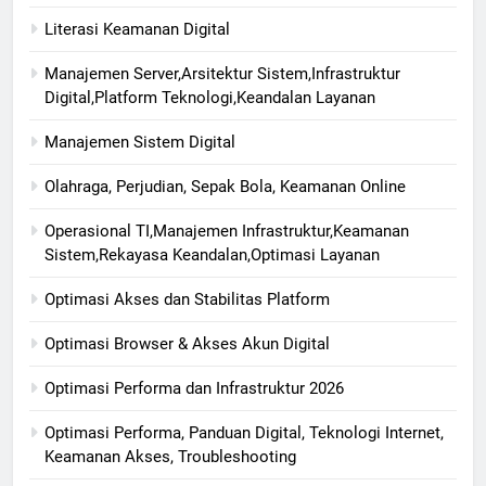
Literasi Keamanan Digital
Manajemen Server,Arsitektur Sistem,Infrastruktur
Digital,Platform Teknologi,Keandalan Layanan
Manajemen Sistem Digital
Olahraga, Perjudian, Sepak Bola, Keamanan Online
Operasional TI,Manajemen Infrastruktur,Keamanan
Sistem,Rekayasa Keandalan,Optimasi Layanan
Optimasi Akses dan Stabilitas Platform
Optimasi Browser & Akses Akun Digital
Optimasi Performa dan Infrastruktur 2026
Optimasi Performa, Panduan Digital, Teknologi Internet,
Keamanan Akses, Troubleshooting