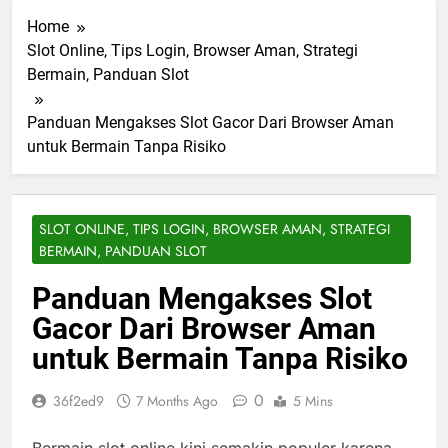
Home
Slot Online, Tips Login, Browser Aman, Strategi
Bermain, Panduan Slot
Panduan Mengakses Slot Gacor Dari Browser Aman
untuk Bermain Tanpa Risiko
SLOT ONLINE, TIPS LOGIN, BROWSER AMAN, STRATEGI
BERMAIN, PANDUAN SLOT
Panduan Mengakses Slot
Gacor Dari Browser Aman
untuk Bermain Tanpa Risiko
0
36f2ed9
7 Months Ago
5 Mins