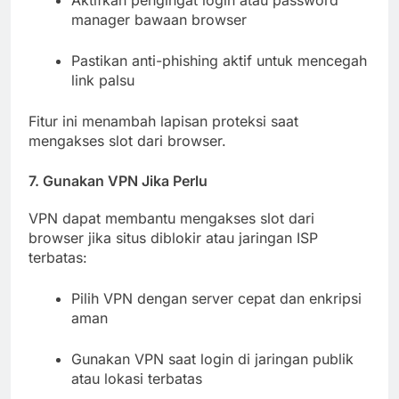
manager bawaan browser
Pastikan anti-phishing aktif untuk mencegah
link palsu
Fitur ini menambah lapisan proteksi saat
mengakses slot dari browser.
7. Gunakan VPN Jika Perlu
VPN dapat membantu mengakses slot dari
browser jika situs diblokir atau jaringan ISP
terbatas:
Pilih VPN dengan server cepat dan enkripsi
aman
Gunakan VPN saat login di jaringan publik
atau lokasi terbatas