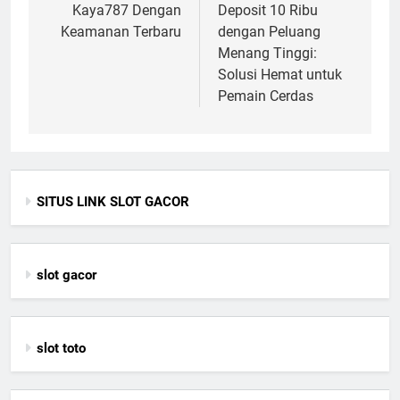
Kaya787 Dengan
Deposit 10 Ribu
Keamanan Terbaru
dengan Peluang
Menang Tinggi:
Solusi Hemat untuk
Pemain Cerdas
SITUS LINK SLOT GACOR
slot gacor
slot toto