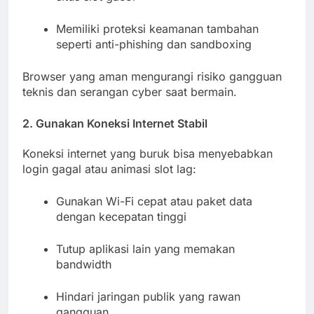
Memiliki proteksi keamanan tambahan
seperti anti-phishing dan sandboxing
Browser yang aman mengurangi risiko gangguan
teknis dan serangan cyber saat bermain.
2. Gunakan Koneksi Internet Stabil
Koneksi internet yang buruk bisa menyebabkan
login gagal atau animasi slot lag:
Gunakan Wi-Fi cepat atau paket data
dengan kecepatan tinggi
Tutup aplikasi lain yang memakan
bandwidth
Hindari jaringan publik yang rawan
gangguan