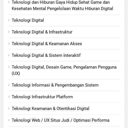
Teknologi dan Hiburan Gaya Hidup Sehat Game dan
Kesehatan Mental Pengelolaan Waktu Hiburan Digital
Teknologi Digital
Teknologi Digital & Infrastruktur
Teknologi Digital & Keamanan Akses
Teknologi Digital & Sistem Interaktif
Teknologi Digital, Desain Game, Pengalaman Pengguna
(UX)
Teknologi Informasi & Pengembangan Sistem
Teknologi Infrastruktur Platform
Teknologi Keamanan & Otentikasi Digital
Teknologi Web / UX Situs Judi / Optimasi Performa