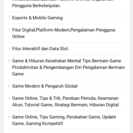
Pengguna Berkelanjutan
Esports & Mobile Gaming
Fitur Digital,Platform Modern,Pengalaman Pengguna
Online
Fitur Interaktif dan Data Slot
Game & Hiburan Kesehatan Mental Tips Bermain Game
Produktivitas & Pengembangan Diri Pengalaman Bermain
Game
Game Modern & Pengaruh Global
Game Online, Tips & Trik, Panduan Pemula, Keamanan
Akun, Tutorial Game, Strategi Bermain, Hiburan Digital
Game Online, Tips Gaming, Perubahan Game, Update
Game, Gaming Kompetitif