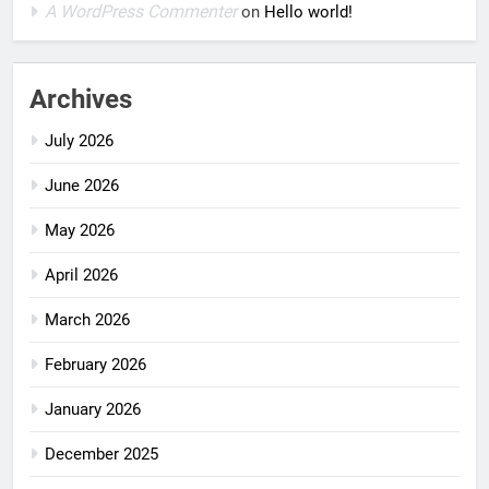
A WordPress Commenter
on
Hello world!
Archives
July 2026
June 2026
May 2026
April 2026
March 2026
February 2026
January 2026
December 2025