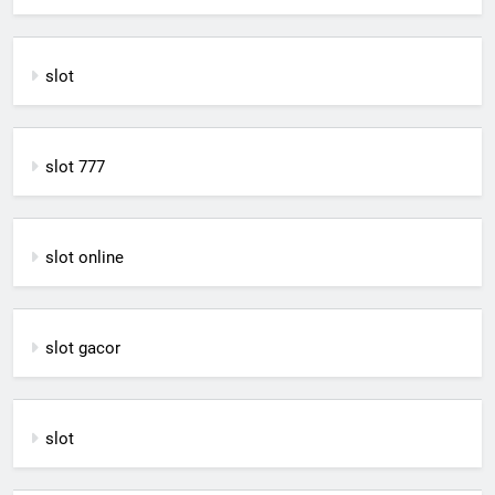
slot
slot 777
slot online
slot gacor
slot