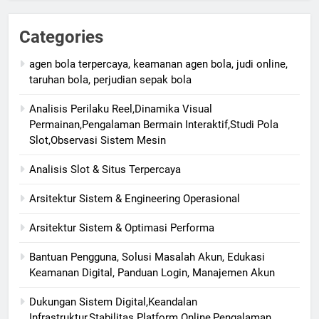
Categories
agen bola terpercaya, keamanan agen bola, judi online,
taruhan bola, perjudian sepak bola
Analisis Perilaku Reel,Dinamika Visual
Permainan,Pengalaman Bermain Interaktif,Studi Pola
Slot,Observasi Sistem Mesin
Analisis Slot & Situs Terpercaya
Arsitektur Sistem & Engineering Operasional
Arsitektur Sistem & Optimasi Performa
Bantuan Pengguna, Solusi Masalah Akun, Edukasi
Keamanan Digital, Panduan Login, Manajemen Akun
Dukungan Sistem Digital,Keandalan
Infrastruktur,Stabilitas Platform Online,Pengalaman