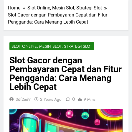
Home
Slot Online, Mesin Slot, Strategi Slot
Slot Gacor dengan Pembayaran Cepat dan Fitur
Pengganda: Cara Menang Lebih Cepat
SLOT ONLINE, MESIN SLOT, STRATEGI SLOT
Slot Gacor dengan
Pembayaran Cepat dan Fitur
Pengganda: Cara Menang
Lebih Cepat
0
36f2ed9
2 Years Ago
9 Mins