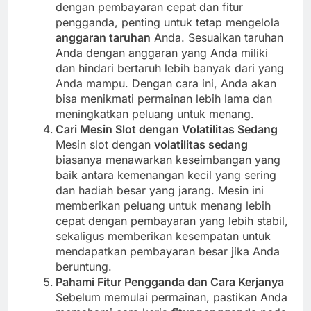
dengan pembayaran cepat dan fitur
pengganda, penting untuk tetap mengelola
anggaran taruhan
Anda. Sesuaikan taruhan
Anda dengan anggaran yang Anda miliki
dan hindari bertaruh lebih banyak dari yang
Anda mampu. Dengan cara ini, Anda akan
bisa menikmati permainan lebih lama dan
meningkatkan peluang untuk menang.
Cari Mesin Slot dengan Volatilitas Sedang
Mesin slot dengan
volatilitas sedang
biasanya menawarkan keseimbangan yang
baik antara kemenangan kecil yang sering
dan hadiah besar yang jarang. Mesin ini
memberikan peluang untuk menang lebih
cepat dengan pembayaran yang lebih stabil,
sekaligus memberikan kesempatan untuk
mendapatkan pembayaran besar jika Anda
beruntung.
Pahami Fitur Pengganda dan Cara Kerjanya
Sebelum memulai permainan, pastikan Anda