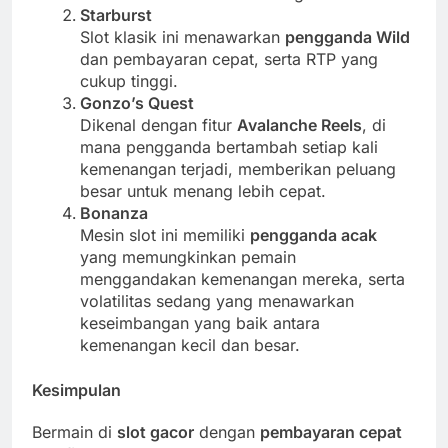
Starburst
Slot klasik ini menawarkan
pengganda Wild
dan pembayaran cepat, serta RTP yang
cukup tinggi.
Gonzo’s Quest
Dikenal dengan fitur
Avalanche Reels
, di
mana pengganda bertambah setiap kali
kemenangan terjadi, memberikan peluang
besar untuk menang lebih cepat.
Bonanza
Mesin slot ini memiliki
pengganda acak
yang memungkinkan pemain
menggandakan kemenangan mereka, serta
volatilitas sedang yang menawarkan
keseimbangan yang baik antara
kemenangan kecil dan besar.
Kesimpulan
Bermain di
slot gacor
dengan
pembayaran cepat