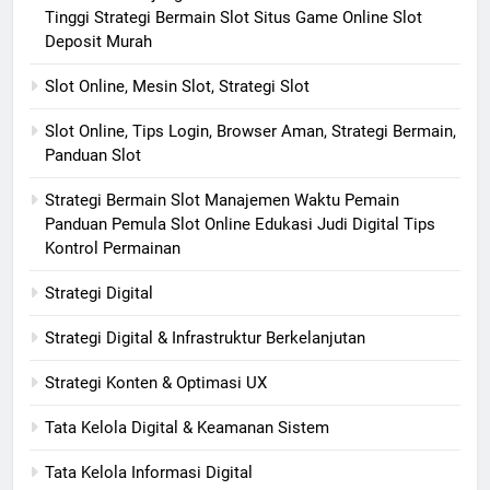
Tinggi Strategi Bermain Slot Situs Game Online Slot
Deposit Murah
Slot Online, Mesin Slot, Strategi Slot
Slot Online, Tips Login, Browser Aman, Strategi Bermain,
Panduan Slot
Strategi Bermain Slot Manajemen Waktu Pemain
Panduan Pemula Slot Online Edukasi Judi Digital Tips
Kontrol Permainan
Strategi Digital
Strategi Digital & Infrastruktur Berkelanjutan
Strategi Konten & Optimasi UX
Tata Kelola Digital & Keamanan Sistem
Tata Kelola Informasi Digital