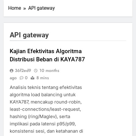
Home
API gateway
API gateway
Kajian Efektivitas Algoritma
Distribusi Beban di KAYA787
36f2ed9
10 months
ago
0
8 mins
Analisis teknis tentang efektivitas
algoritma load balancing untuk
KAYA787, mencakup round-robin,
least-connections/least-request,
hashing (ring/Maglev), serta
implikasi pada latensi p95/p99,
konsistensi sesi, dan ketahanan di