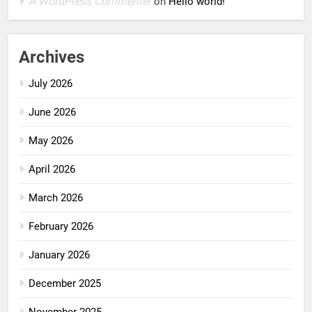
A WordPress Commenter
on
Hello world!
Archives
July 2026
June 2026
May 2026
April 2026
March 2026
February 2026
January 2026
December 2025