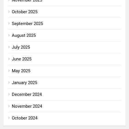
November 2025
October 2025
September 2025
August 2025
July 2025
June 2025
May 2025
January 2025
December 2024
November 2024
October 2024