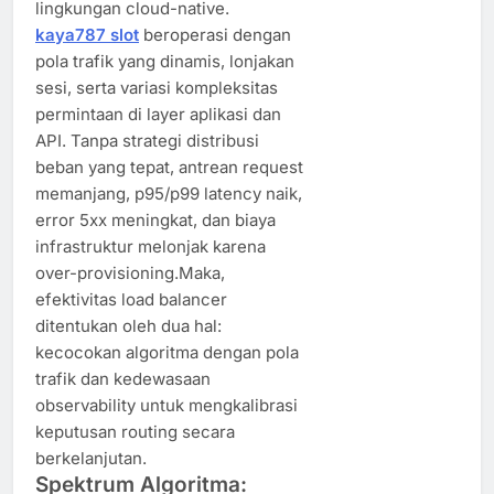
lingkungan cloud-native.
kaya787 slot
beroperasi dengan
pola trafik yang dinamis, lonjakan
sesi, serta variasi kompleksitas
permintaan di layer aplikasi dan
API. Tanpa strategi distribusi
beban yang tepat, antrean request
memanjang, p95/p99 latency naik,
error 5xx meningkat, dan biaya
infrastruktur melonjak karena
over-provisioning.Maka,
efektivitas load balancer
ditentukan oleh dua hal:
kecocokan algoritma dengan pola
trafik dan kedewasaan
observability untuk mengkalibrasi
keputusan routing secara
berkelanjutan.
Spektrum Algoritma: