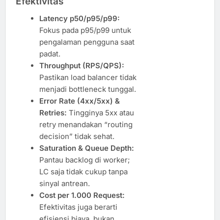
Efektivitas
Latency p50/p95/p99:
Fokus pada p95/p99 untuk
pengalaman pengguna saat
padat.
Throughput (RPS/QPS):
Pastikan load balancer tidak
menjadi bottleneck tunggal.
Error Rate (4xx/5xx) &
Retries:
Tingginya 5xx atau
retry menandakan “routing
decision” tidak sehat.
Saturation & Queue Depth:
Pantau backlog di worker;
LC saja tidak cukup tanpa
sinyal antrean.
Cost per 1.000 Request:
Efektivitas juga berarti
efisiensi biaya, bukan