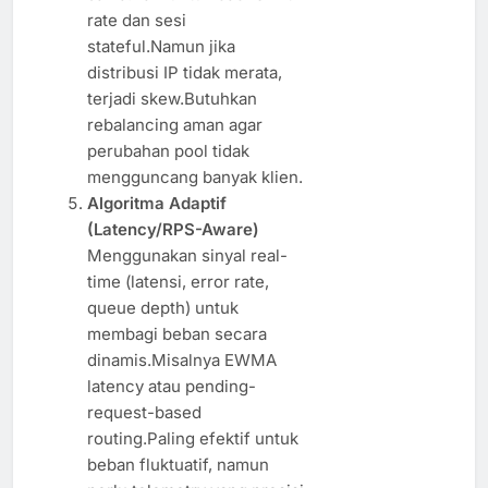
rate dan sesi
stateful.Namun jika
distribusi IP tidak merata,
terjadi skew.Butuhkan
rebalancing aman agar
perubahan pool tidak
mengguncang banyak klien.
Algoritma Adaptif
(Latency/RPS-Aware)
Menggunakan sinyal real-
time (latensi, error rate,
queue depth) untuk
membagi beban secara
dinamis.Misalnya EWMA
latency atau pending-
request-based
routing.Paling efektif untuk
beban fluktuatif, namun