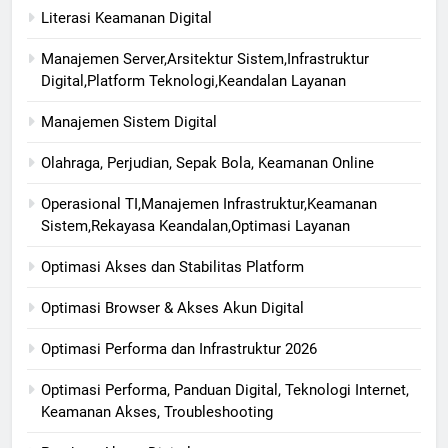
Literasi Keamanan Digital
Manajemen Server,Arsitektur Sistem,Infrastruktur
Digital,Platform Teknologi,Keandalan Layanan
Manajemen Sistem Digital
Olahraga, Perjudian, Sepak Bola, Keamanan Online
Operasional TI,Manajemen Infrastruktur,Keamanan
Sistem,Rekayasa Keandalan,Optimasi Layanan
Optimasi Akses dan Stabilitas Platform
Optimasi Browser & Akses Akun Digital
Optimasi Performa dan Infrastruktur 2026
Optimasi Performa, Panduan Digital, Teknologi Internet,
Keamanan Akses, Troubleshooting