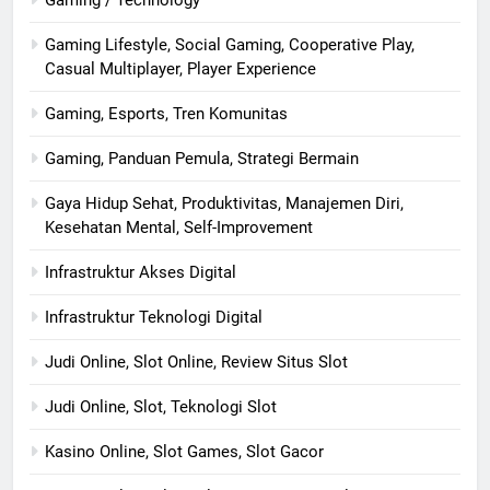
Gaming / Technology
Gaming Lifestyle, Social Gaming, Cooperative Play,
Casual Multiplayer, Player Experience
Gaming, Esports, Tren Komunitas
Gaming, Panduan Pemula, Strategi Bermain
Gaya Hidup Sehat, Produktivitas, Manajemen Diri,
Kesehatan Mental, Self-Improvement
Infrastruktur Akses Digital
Infrastruktur Teknologi Digital
Judi Online, Slot Online, Review Situs Slot
Judi Online, Slot, Teknologi Slot
Kasino Online, Slot Games, Slot Gacor