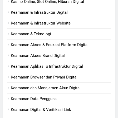
Kasino Online, Slot Online, Hiburan Digital
Keamanan & Infrastruktur Digital
Keamanan & Infrastruktur Website
Keamanan & Teknologi
Keamanan Akses & Edukasi Platform Digital
Keamanan Akses Brand Digital
Keamanan Aplikasi & Infrastruktur Digital
Keamanan Browser dan Privasi Digital
Keamanan dan Manajemen Akun Digital
Keamanan Data Pengguna
Keamanan Digital & Verifikasi Link