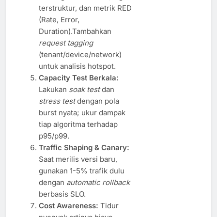
terstruktur, dan metrik RED
(Rate, Error,
Duration).Tambahkan
request tagging
(tenant/device/network)
untuk analisis hotspot.
Capacity Test Berkala:
Lakukan
soak test
dan
stress test
dengan pola
burst nyata; ukur dampak
tiap algoritma terhadap
p95/p99.
Traffic Shaping & Canary:
Saat merilis versi baru,
gunakan 1-5% trafik dulu
dengan
automatic rollback
berbasis SLO.
Cost Awareness:
Tidur