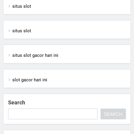
situs slot
situs slot
situs slot gacor hari ini
slot gacor hari ini
Search
SEARCH