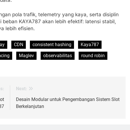
data.
an pola trafik, telemetry yang kaya, serta disiplin
 beban KAYA787 akan lebih efektif: latensi stabil,
ya lebih efisien.
ay
CDN
consistent hashing
Kaya787
ncing
Maglev
observabilitas
round robin
s:
Next:
ot
Desain Modular untuk Pengembangan Sistem Slot
87
Berkelanjutan