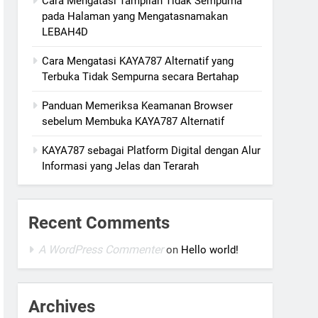
Cara Mengatasi Tampilan Tidak Sempurna
pada Halaman yang Mengatasnamakan
LEBAH4D
Cara Mengatasi KAYA787 Alternatif yang
Terbuka Tidak Sempurna secara Bertahap
Panduan Memeriksa Keamanan Browser
sebelum Membuka KAYA787 Alternatif
KAYA787 sebagai Platform Digital dengan Alur
Informasi yang Jelas dan Terarah
Recent Comments
A WordPress Commenter
on
Hello world!
Archives