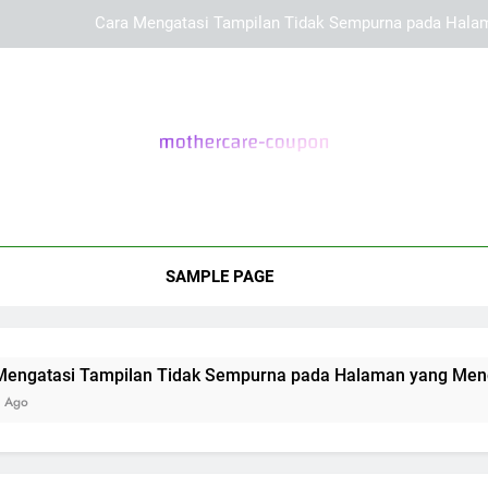
Cara Mengatasi Tampilan Tidak Sempurna pada Ha
Cara Mengatasi KAYA787 Alternatif yang Te
Panduan Memeriksa Keamanan Browser 
Cara Memeriksa Keamanan EDWINSLO
her Care Coupon
Cara Mengatasi Tampilan Tidak Sempurna pada Ha
Kupon Dan Diskon Produk Bayi Di Mother Care Coupon.
Cara Mengatasi KAYA787 Alternatif yang Te
SAMPLE PAGE
Panduan Memeriksa Keamanan Browser 
ampilan Tidak Sempurna pada Halaman yang Mengatasnama