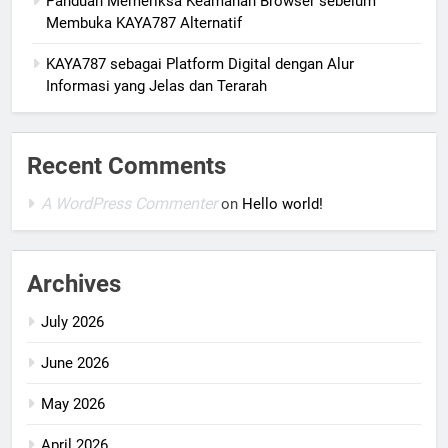
Panduan Memeriksa Keamanan Browser sebelum
Membuka KAYA787 Alternatif
KAYA787 sebagai Platform Digital dengan Alur
Informasi yang Jelas dan Terarah
Recent Comments
A WordPress Commenter
on
Hello world!
Archives
July 2026
June 2026
May 2026
April 2026