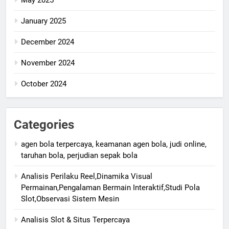
May 2025
January 2025
December 2024
November 2024
October 2024
Categories
agen bola terpercaya, keamanan agen bola, judi online,
taruhan bola, perjudian sepak bola
Analisis Perilaku Reel,Dinamika Visual
Permainan,Pengalaman Bermain Interaktif,Studi Pola
Slot,Observasi Sistem Mesin
Analisis Slot & Situs Terpercaya