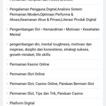
Pengalaman Pengguna Digital,Analisis Sistem
Permainan Modern,Optimasi Performa &
Akses,Keamanan Akun & Privasi,Literasi Produk Digital
Pengembangan Diri • Kemandirian • Motivasi • Kesehatan
Mental
pengembangan diri, mental toughness, motivasi dan
inspirasi, disiplin dan konsistensi, strategi sukses,
growth mindset, life skills
Permainan Kasino Online
Permainan Slot Online
Permainan Slot, Casino Online, Panduan Bermain Slot
Permainan Slot, Tips dan Trik, Panduan Casino
Platform Digital