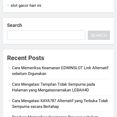
slot gacor hari ini
Search
SEARCH
Recent Posts
Cara Memeriksa Keamanan EDWINSLOT Link Alternatif
sebelum Digunakan
Cara Mengatasi Tampilan Tidak Sempurna pada
Halaman yang Mengatasnamakan LEBAH4D
Cara Mengatasi KAYA787 Alternatif yang Terbuka Tidak
Sempurna secara Bertahap