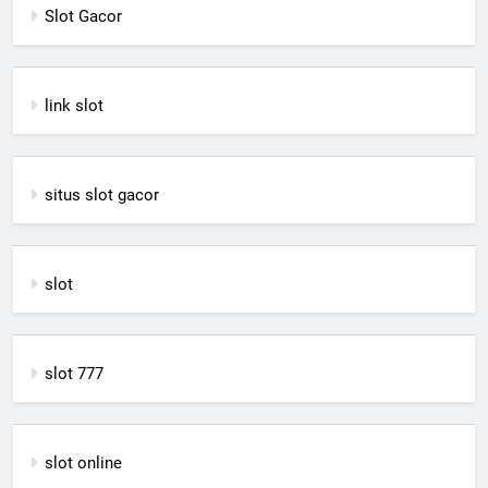
Slot Gacor
link slot
situs slot gacor
slot
slot 777
slot online