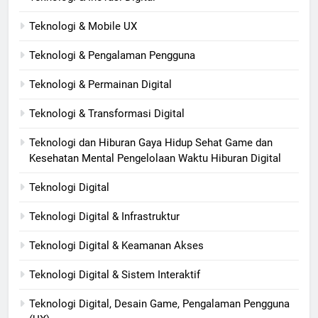
Teknologi & Mobile UX
Teknologi & Pengalaman Pengguna
Teknologi & Permainan Digital
Teknologi & Transformasi Digital
Teknologi dan Hiburan Gaya Hidup Sehat Game dan
Kesehatan Mental Pengelolaan Waktu Hiburan Digital
Teknologi Digital
Teknologi Digital & Infrastruktur
Teknologi Digital & Keamanan Akses
Teknologi Digital & Sistem Interaktif
Teknologi Digital, Desain Game, Pengalaman Pengguna