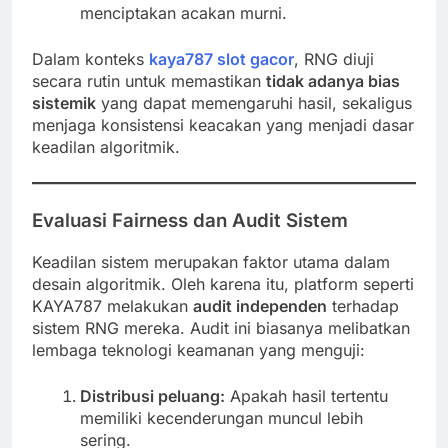
menciptakan acakan murni.
Dalam konteks
kaya787 slot gacor
, RNG diuji
secara rutin untuk memastikan
tidak adanya bias
sistemik
yang dapat memengaruhi hasil, sekaligus
menjaga konsistensi keacakan yang menjadi dasar
keadilan algoritmik.
Evaluasi Fairness dan Audit Sistem
Keadilan sistem merupakan faktor utama dalam
desain algoritmik. Oleh karena itu, platform seperti
KAYA787 melakukan
audit independen
terhadap
sistem RNG mereka. Audit ini biasanya melibatkan
lembaga teknologi keamanan yang menguji:
Distribusi peluang:
Apakah hasil tertentu
memiliki kecenderungan muncul lebih
sering.