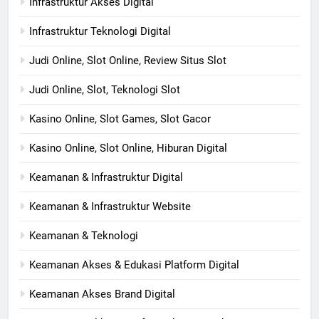
Infrastruktur Akses Digital
Infrastruktur Teknologi Digital
Judi Online, Slot Online, Review Situs Slot
Judi Online, Slot, Teknologi Slot
Kasino Online, Slot Games, Slot Gacor
Kasino Online, Slot Online, Hiburan Digital
Keamanan & Infrastruktur Digital
Keamanan & Infrastruktur Website
Keamanan & Teknologi
Keamanan Akses & Edukasi Platform Digital
Keamanan Akses Brand Digital