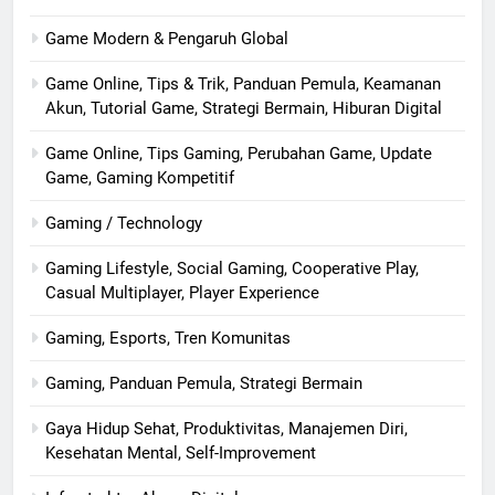
Game Modern & Pengaruh Global
Game Online, Tips & Trik, Panduan Pemula, Keamanan
Akun, Tutorial Game, Strategi Bermain, Hiburan Digital
Game Online, Tips Gaming, Perubahan Game, Update
Game, Gaming Kompetitif
Gaming / Technology
Gaming Lifestyle, Social Gaming, Cooperative Play,
Casual Multiplayer, Player Experience
Gaming, Esports, Tren Komunitas
Gaming, Panduan Pemula, Strategi Bermain
Gaya Hidup Sehat, Produktivitas, Manajemen Diri,
Kesehatan Mental, Self-Improvement