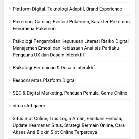
Platform Digital, Teknologi Adaptif, Brand Experience
Pokémon, Gaming, Evolusi Pokémon, Karakter Pokémon,
Fenomena Pokémon
Psikologi Pengambilan Keputusan Literasi Risiko Digital
Manajemen Emosi dan Kebiasaan Analisis Perilaku
Pengguna UX dan Desain Interaktif
Psikologi Permainan & Desain Interaktif
Responsivitas Platform Digital
SEO & Digital Marketing, Panduan Pemula, Game Online
situs slot gacor
Situs Slot Online, Tips Login Aman, Panduan Pemula,
Update Keamanan Situs, Strategi Bermain Online, Cara
Akses Anti Blokir, Slot Online Terpercaya