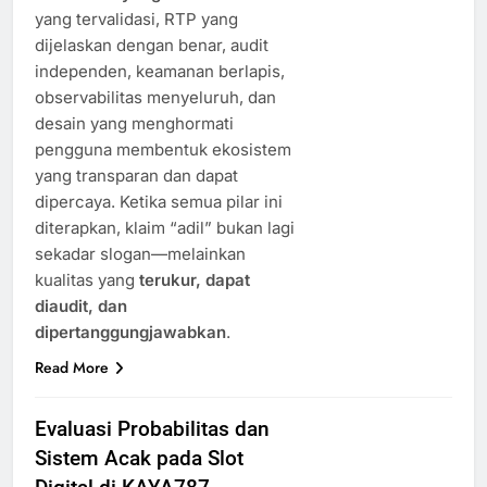
yang tervalidasi, RTP yang
dijelaskan dengan benar, audit
independen, keamanan berlapis,
observabilitas menyeluruh, dan
desain yang menghormati
pengguna membentuk ekosistem
yang transparan dan dapat
dipercaya. Ketika semua pilar ini
diterapkan, klaim “adil” bukan lagi
sekadar slogan—melainkan
kualitas yang
terukur, dapat
diaudit, dan
dipertanggungjawabkan
.
Read More
Evaluasi Probabilitas dan
Sistem Acak pada Slot