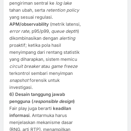
pengiriman sentral ke
log lake
tahan ubah, serta
retention policy
yang sesuai regulasi.
APM/observability
(metrik latensi,
error rate
, p95/p99,
queue depth
)
dikombinasikan dengan
alerting
proaktif; ketika pola hasil
menyimpang dari rentang statistik
yang diharapkan, sistem memicu
circuit breaker
atau
game freeze
terkontrol sembari menyimpan
snapshot
forensik untuk
investigasi.
6) Desain tanggung jawab
pengguna (
responsible design
)
Fair play juga berarti
keadilan
informasi
. Antarmuka harus
menjelaskan mekanisme dasar
(RNG, arti RTP), menampilkan