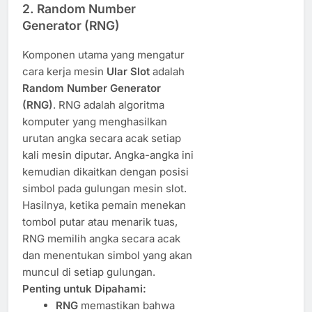
2. Random Number
Generator (RNG)
Komponen utama yang mengatur
cara kerja mesin
Ular Slot
adalah
Random Number Generator
(RNG)
. RNG adalah algoritma
komputer yang menghasilkan
urutan angka secara acak setiap
kali mesin diputar. Angka-angka ini
kemudian dikaitkan dengan posisi
simbol pada gulungan mesin slot.
Hasilnya, ketika pemain menekan
tombol putar atau menarik tuas,
RNG memilih angka secara acak
dan menentukan simbol yang akan
muncul di setiap gulungan.
Penting untuk Dipahami:
RNG
memastikan bahwa