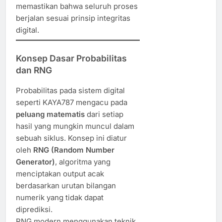
memastikan bahwa seluruh proses
berjalan sesuai prinsip integritas
digital.
Konsep Dasar Probabilitas
dan RNG
Probabilitas pada sistem digital
seperti KAYA787 mengacu pada
peluang matematis
dari setiap
hasil yang mungkin muncul dalam
sebuah siklus. Konsep ini diatur
oleh
RNG (Random Number
Generator)
, algoritma yang
menciptakan output acak
berdasarkan urutan bilangan
numerik yang tidak dapat
diprediksi.
RNG modern menggunakan teknik