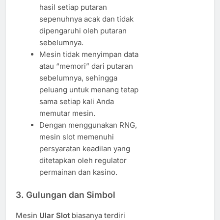
hasil setiap putaran
sepenuhnya acak dan tidak
dipengaruhi oleh putaran
sebelumnya.
Mesin tidak menyimpan data
atau “memori” dari putaran
sebelumnya, sehingga
peluang untuk menang tetap
sama setiap kali Anda
memutar mesin.
Dengan menggunakan RNG,
mesin slot memenuhi
persyaratan keadilan yang
ditetapkan oleh regulator
permainan dan kasino.
3. Gulungan dan Simbol
Mesin
Ular Slot
biasanya terdiri