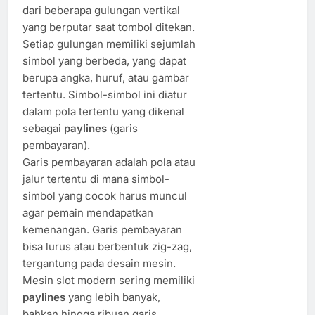
dari beberapa gulungan vertikal
yang berputar saat tombol ditekan.
Setiap gulungan memiliki sejumlah
simbol yang berbeda, yang dapat
berupa angka, huruf, atau gambar
tertentu. Simbol-simbol ini diatur
dalam pola tertentu yang dikenal
sebagai
paylines
(garis
pembayaran).
Garis pembayaran adalah pola atau
jalur tertentu di mana simbol-
simbol yang cocok harus muncul
agar pemain mendapatkan
kemenangan. Garis pembayaran
bisa lurus atau berbentuk zig-zag,
tergantung pada desain mesin.
Mesin slot modern sering memiliki
paylines
yang lebih banyak,
bahkan hingga ribuan garis