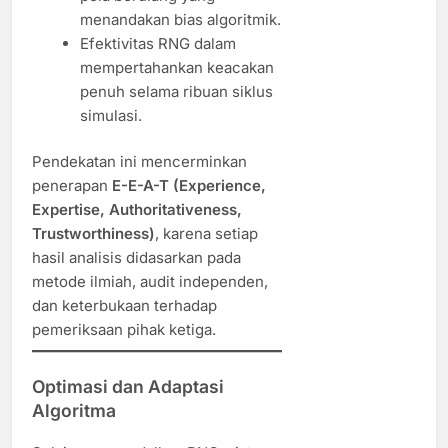
menandakan bias algoritmik.
Efektivitas RNG dalam
mempertahankan keacakan
penuh selama ribuan siklus
simulasi.
Pendekatan ini mencerminkan
penerapan
E-E-A-T (Experience,
Expertise, Authoritativeness,
Trustworthiness)
, karena setiap
hasil analisis didasarkan pada
metode ilmiah, audit independen,
dan keterbukaan terhadap
pemeriksaan pihak ketiga.
Optimasi dan Adaptasi
Algoritma