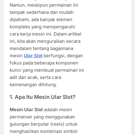
Namun, meskipun permainan ini
tampak sederhana dan mudah
dipahami, ada banyak elemen
kompleks yang mempengaruhi
cara kerja mesin ini. Dalam artikel
ini, kita akan menguraikan secara
mendalam tentang bagaimana
mesin
Ular Slot
berfungsi, dengan
fokus pada beberapa komponen
kunci yang membuat permainan ini
adil dan acak, serta cara
kemenangan dihitung.
1. Apa Itu Mesin Ular Slot?
Mesin Ular Slot
adalah mesin
permainan yang menggunakan
gulungan berputar (reels) untuk
menghasilkan kombinasi simbol