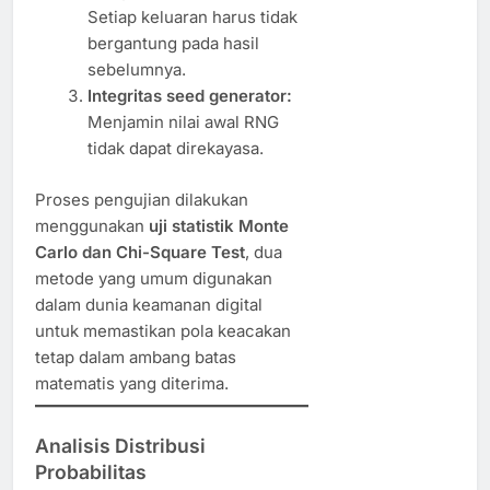
Setiap keluaran harus tidak
bergantung pada hasil
sebelumnya.
Integritas seed generator:
Menjamin nilai awal RNG
tidak dapat direkayasa.
Proses pengujian dilakukan
menggunakan
uji statistik Monte
Carlo dan Chi-Square Test
, dua
metode yang umum digunakan
dalam dunia keamanan digital
untuk memastikan pola keacakan
tetap dalam ambang batas
matematis yang diterima.
Analisis Distribusi
Probabilitas