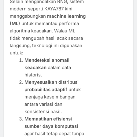
Selain mengandalkan RNG, sistem
modern seperti KAYA787 kini
menggabungkan
machine learning
(ML)
untuk memantau performa
algoritma keacakan. Walau ML
tidak mengubah hasil acak secara
langsung, teknologi ini digunakan
untuk:
Mendeteksi anomali
keacakan
dalam data
historis.
Menyesuaikan distribusi
probabilitas adaptif
untuk
menjaga keseimbangan
antara variasi dan
konsistensi hasil.
Memastikan efisiensi
sumber daya komputasi
agar hasil tetap cepat tanpa