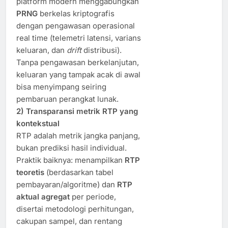
platform modern menggabungkan
PRNG
berkelas kriptografis
dengan pengawasan operasional
real time (telemetri latensi, varians
keluaran, dan
drift
distribusi).
Tanpa pengawasan berkelanjutan,
keluaran yang tampak acak di awal
bisa menyimpang seiring
pembaruan perangkat lunak.
2) Transparansi metrik RTP yang
kontekstual
RTP adalah metrik jangka panjang,
bukan prediksi hasil individual.
Praktik baiknya: menampilkan
RTP
teoretis
(berdasarkan tabel
pembayaran/algoritme) dan
RTP
aktual agregat
per periode,
disertai metodologi perhitungan,
cakupan sampel, dan rentang