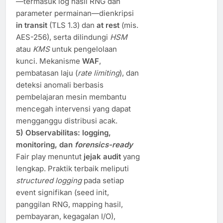
—termasuk log hasil RNG dan
parameter permainan—dienkripsi
in transit
(TLS 1.3) dan
at rest
(mis.
AES-256), serta dilindungi
HSM
atau
KMS
untuk pengelolaan
kunci. Mekanisme
WAF
,
pembatasan laju (
rate limiting
), dan
deteksi anomali berbasis
pembelajaran mesin membantu
mencegah intervensi yang dapat
mengganggu distribusi acak.
5) Observabilitas: logging,
monitoring, dan
forensics-ready
Fair play menuntut
jejak audit
yang
lengkap. Praktik terbaik meliputi
structured logging
pada setiap
event signifikan (seed init,
panggilan RNG, mapping hasil,
pembayaran, kegagalan I/O),