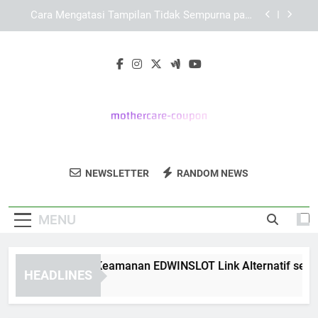
Skip
Cara Mengatasi KAYA787 Alternatif yang Terbuka
to
Tidak Sempurna secara Bertahap
content
Panduan Memeriksa Keamanan Browser sebelum
Membuka KAYA787 Alternatif
Cara Memeriksa Keamanan EDWINSLOT Link
Alternatif sebelum Digunakan
Cara Mengatasi Tampilan Tidak Sempurna pada
Halaman yang Mengatasnamakan LEBAH4D
Cara Mengatasi KAYA787 Alternatif yang Terbuka
Tidak Sempurna secara Bertahap
Mother Care
Dapatkan Kupon Dan Diskon Produk Bayi Di
Panduan Memeriksa Keamanan Browser sebelum
NEWSLETTER
RANDOM NEWS
Coupon
Membuka KAYA787 Alternatif
Mother Care Coupon.
MENU
ra Memeriksa Keamanan EDWINSLOT Link Alternatif sebelum
HEADLINES
eeks Ago