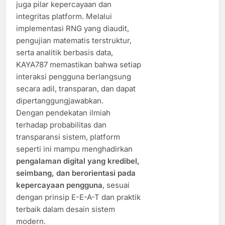
juga pilar kepercayaan dan
integritas platform. Melalui
implementasi RNG yang diaudit,
pengujian matematis terstruktur,
serta analitik berbasis data,
KAYA787 memastikan bahwa setiap
interaksi pengguna berlangsung
secara adil, transparan, dan dapat
dipertanggungjawabkan.
Dengan pendekatan ilmiah
terhadap probabilitas dan
transparansi sistem, platform
seperti ini mampu menghadirkan
pengalaman digital yang kredibel,
seimbang, dan berorientasi pada
kepercayaan pengguna
, sesuai
dengan prinsip E-E-A-T dan praktik
terbaik dalam desain sistem
modern.