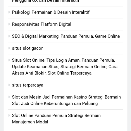
Pengguna UX dan Desain Interaktif
Psikologi Permainan & Desain Interaktif
Responsivitas Platform Digital
SEO & Digital Marketing, Panduan Pemula, Game Online
situs slot gacor
Situs Slot Online, Tips Login Aman, Panduan Pemula,
Update Keamanan Situs, Strategi Bermain Online, Cara
Akses Anti Blokir, Slot Online Terpercaya
situs terpercaya
Slot dan Mesin Judi Permainan Kasino Strategi Bermain
Slot Judi Online Keberuntungan dan Peluang
Slot Online Panduan Pemula Strategi Bermain
Manajemen Modal