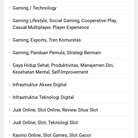
Gaming / Technology
Gaming Lifestyle, Social Gaming, Cooperative Play,
Casual Multiplayer, Player Experience
Gaming, Esports, Tren Komunitas
Gaming, Panduan Pemula, Strategi Bermain
Gaya Hidup Sehat, Produktivitas, Manajemen Diri,
Kesehatan Mental, Self-Improvement
Infrastruktur Akses Digital
Infrastruktur Teknologi Digital
Judi Online, Slot Online, Review Situs Slot
Judi Online, Slot, Teknologi Slot
Kasino Online, Slot Games, Slot Gacor