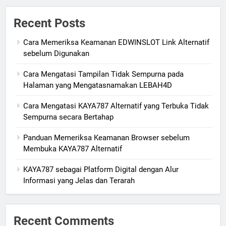
Recent Posts
Cara Memeriksa Keamanan EDWINSLOT Link Alternatif
sebelum Digunakan
Cara Mengatasi Tampilan Tidak Sempurna pada
Halaman yang Mengatasnamakan LEBAH4D
Cara Mengatasi KAYA787 Alternatif yang Terbuka Tidak
Sempurna secara Bertahap
Panduan Memeriksa Keamanan Browser sebelum
Membuka KAYA787 Alternatif
KAYA787 sebagai Platform Digital dengan Alur
Informasi yang Jelas dan Terarah
Recent Comments