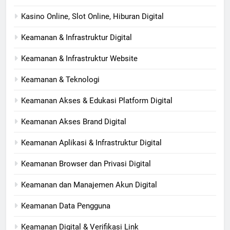
Kasino Online, Slot Online, Hiburan Digital
Keamanan & Infrastruktur Digital
Keamanan & Infrastruktur Website
Keamanan & Teknologi
Keamanan Akses & Edukasi Platform Digital
Keamanan Akses Brand Digital
Keamanan Aplikasi & Infrastruktur Digital
Keamanan Browser dan Privasi Digital
Keamanan dan Manajemen Akun Digital
Keamanan Data Pengguna
Keamanan Digital & Verifikasi Link