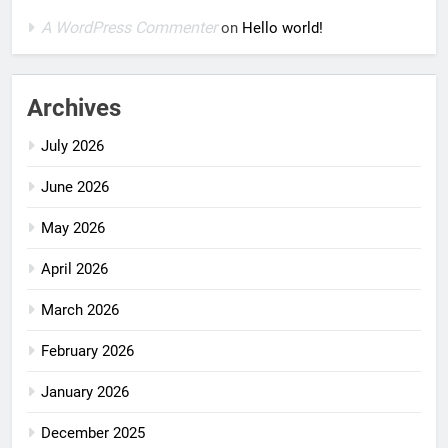
A WordPress Commenter
on
Hello world!
Archives
July 2026
June 2026
May 2026
April 2026
March 2026
February 2026
January 2026
December 2025