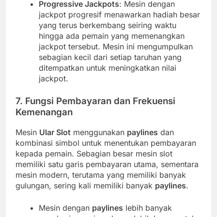
Progressive Jackpots
: Mesin dengan
jackpot progresif menawarkan hadiah besar
yang terus berkembang seiring waktu
hingga ada pemain yang memenangkan
jackpot tersebut. Mesin ini mengumpulkan
sebagian kecil dari setiap taruhan yang
ditempatkan untuk meningkatkan nilai
jackpot.
7. Fungsi Pembayaran dan Frekuensi
Kemenangan
Mesin
Ular Slot
menggunakan
paylines
dan
kombinasi simbol untuk menentukan pembayaran
kepada pemain. Sebagian besar mesin slot
memiliki satu garis pembayaran utama, sementara
mesin modern, terutama yang memiliki banyak
gulungan, sering kali memiliki banyak
paylines
.
Mesin dengan
paylines
lebih banyak