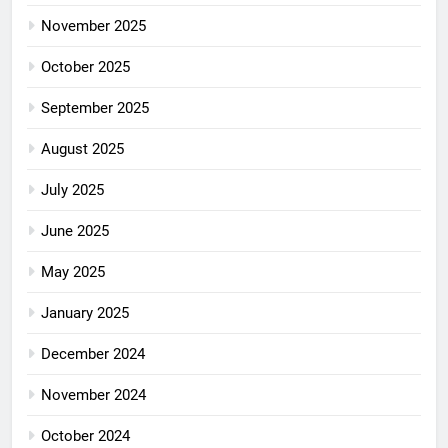
November 2025
October 2025
September 2025
August 2025
July 2025
June 2025
May 2025
January 2025
December 2024
November 2024
October 2024