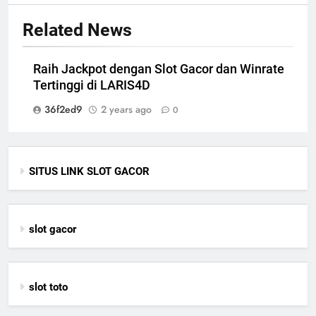
Related News
Raih Jackpot dengan Slot Gacor dan Winrate
Tertinggi di LARIS4D
36f2ed9
2 years ago
0
SITUS LINK SLOT GACOR
slot gacor
slot toto