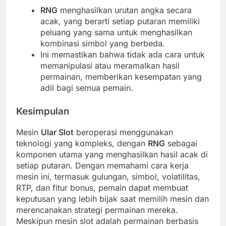
RNG
menghasilkan urutan angka secara
acak, yang berarti setiap putaran memiliki
peluang yang sama untuk menghasilkan
kombinasi simbol yang berbeda.
Ini memastikan bahwa tidak ada cara untuk
memanipulasi atau meramalkan hasil
permainan, memberikan kesempatan yang
adil bagi semua pemain.
Kesimpulan
Mesin
Ular Slot
beroperasi menggunakan
teknologi yang kompleks, dengan
RNG
sebagai
komponen utama yang menghasilkan hasil acak di
setiap putaran. Dengan memahami cara kerja
mesin ini, termasuk gulungan, simbol, volatilitas,
RTP, dan fitur bonus, pemain dapat membuat
keputusan yang lebih bijak saat memilih mesin dan
merencanakan strategi permainan mereka.
Meskipun mesin slot adalah permainan berbasis