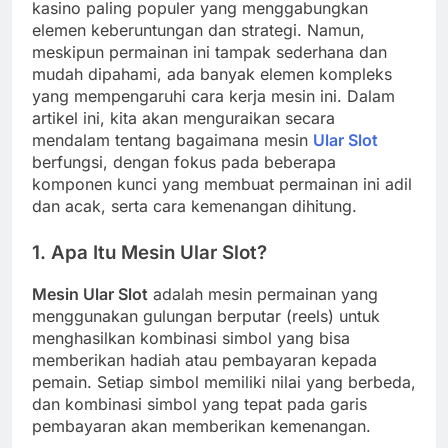
kasino paling populer yang menggabungkan
elemen keberuntungan dan strategi. Namun,
meskipun permainan ini tampak sederhana dan
mudah dipahami, ada banyak elemen kompleks
yang mempengaruhi cara kerja mesin ini. Dalam
artikel ini, kita akan menguraikan secara
mendalam tentang bagaimana mesin
Ular Slot
berfungsi, dengan fokus pada beberapa
komponen kunci yang membuat permainan ini adil
dan acak, serta cara kemenangan dihitung.
1. Apa Itu Mesin Ular Slot?
Mesin Ular Slot
adalah mesin permainan yang
menggunakan gulungan berputar (reels) untuk
menghasilkan kombinasi simbol yang bisa
memberikan hadiah atau pembayaran kepada
pemain. Setiap simbol memiliki nilai yang berbeda,
dan kombinasi simbol yang tepat pada garis
pembayaran akan memberikan kemenangan.