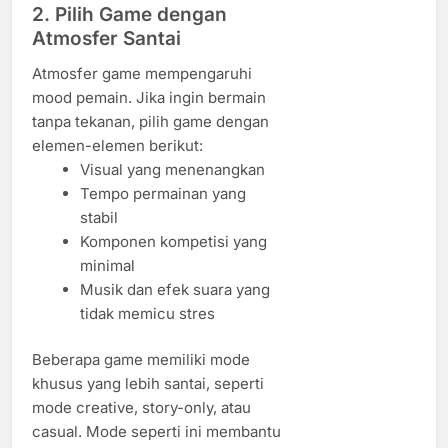
2. Pilih Game dengan
Atmosfer Santai
Atmosfer game mempengaruhi
mood pemain. Jika ingin bermain
tanpa tekanan, pilih game dengan
elemen-elemen berikut:
Visual yang menenangkan
Tempo permainan yang
stabil
Komponen kompetisi yang
minimal
Musik dan efek suara yang
tidak memicu stres
Beberapa game memiliki mode
khusus yang lebih santai, seperti
mode creative, story-only, atau
casual. Mode seperti ini membantu