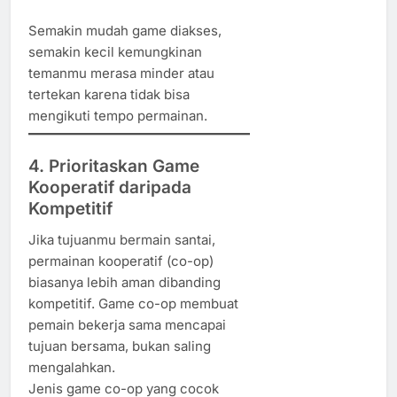
Semakin mudah game diakses,
semakin kecil kemungkinan
temanmu merasa minder atau
tertekan karena tidak bisa
mengikuti tempo permainan.
4. Prioritaskan Game
Kooperatif daripada
Kompetitif
Jika tujuanmu bermain santai,
permainan kooperatif (co-op)
biasanya lebih aman dibanding
kompetitif. Game co-op membuat
pemain bekerja sama mencapai
tujuan bersama, bukan saling
mengalahkan.
Jenis game co-op yang cocok