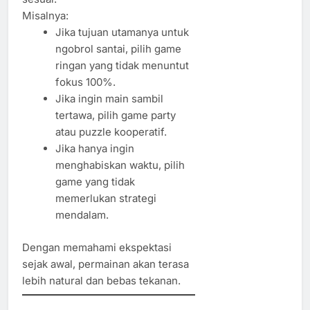
Misalnya:
Jika tujuan utamanya untuk
ngobrol santai, pilih game
ringan yang tidak menuntut
fokus 100%.
Jika ingin main sambil
tertawa, pilih game party
atau puzzle kooperatif.
Jika hanya ingin
menghabiskan waktu, pilih
game yang tidak
memerlukan strategi
mendalam.
Dengan memahami ekspektasi
sejak awal, permainan akan terasa
lebih natural dan bebas tekanan.