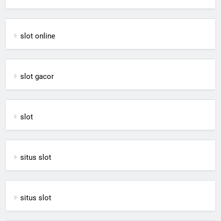
slot online
slot gacor
slot
situs slot
situs slot