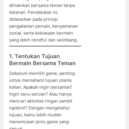
dimainkan bersama teman tanpa
tekanan. Pendekatan ini
didasarkan pada prinsip
pengalaman pemain, kenyamanan
sosial, serta kebiasaan bermain
yang lebih mindful dan seimbang.
1. Tentukan Tujuan
Bermain Bersama Teman
Sebelum memilih game, penting
untuk memahami tujuan utama
kalian. Apakah ingin bersantai?
Ingin seru-seruan? Atau hanya
mencari aktivitas ringan sambil
ngobrol? Dengan mengetahui
tujuan, kamu lebih mudah
menentukan jenis game yang
sesuai.