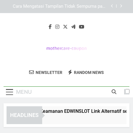
Skip
Cara Mengatasi KAYA787 Alternatif yang Terbuka
to
Tidak Sempurna secara Bertahap
content
Panduan Memeriksa Keamanan Browser sebelum
Membuka KAYA787 Alternatif
Cara Memeriksa Keamanan EDWINSLOT Link
Alternatif sebelum Digunakan
Cara Mengatasi Tampilan Tidak Sempurna pada
Halaman yang Mengatasnamakan LEBAH4D
Cara Mengatasi KAYA787 Alternatif yang Terbuka
Tidak Sempurna secara Bertahap
Mother Care
Dapatkan Kupon Dan Diskon Produk Bayi Di
Panduan Memeriksa Keamanan Browser sebelum
NEWSLETTER
RANDOM NEWS
Coupon
Membuka KAYA787 Alternatif
Mother Care Coupon.
MENU
ra Memeriksa Keamanan EDWINSLOT Link Alternatif sebelum
HEADLINES
eeks Ago