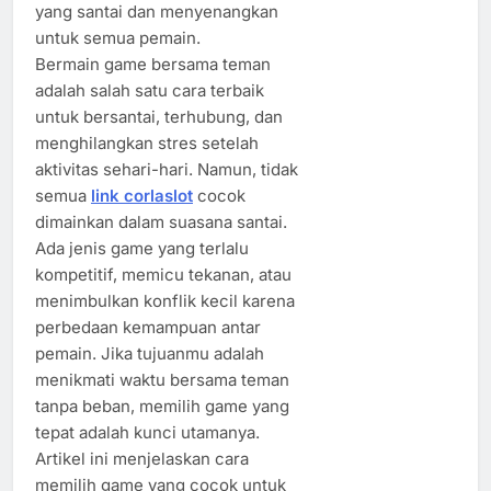
yang santai dan menyenangkan
untuk semua pemain.
Bermain game bersama teman
adalah salah satu cara terbaik
untuk bersantai, terhubung, dan
menghilangkan stres setelah
aktivitas sehari-hari. Namun, tidak
semua
link corlaslot
cocok
dimainkan dalam suasana santai.
Ada jenis game yang terlalu
kompetitif, memicu tekanan, atau
menimbulkan konflik kecil karena
perbedaan kemampuan antar
pemain. Jika tujuanmu adalah
menikmati waktu bersama teman
tanpa beban, memilih game yang
tepat adalah kunci utamanya.
Artikel ini menjelaskan cara
memilih game yang cocok untuk