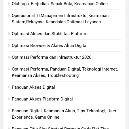
Olahraga, Perjudian, Sepak Bola, Keamanan Online
Operasional TI,Manajemen Infrastruktur,Keamanan
Sistem,Rekayasa Keandalan,Optimasi Layanan
Optimasi Akses dan Stabilitas Platform
Optimasi Browser & Akses Akun Digital
Optimasi Performa dan Infrastruktur 2026
Optimasi Performa, Panduan Digital, Teknologi Internet,
Keamanan Akses, Troubleshooting
Panduan Akses Digital
Panduan Akses Platform Digital
Panduan Digital, Keamanan Akun, Tips Teknologi, User
Experience, Game Online