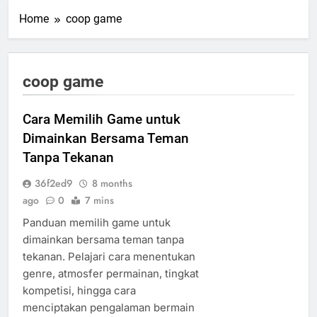
Home
coop game
coop game
Cara Memilih Game untuk
Dimainkan Bersama Teman
Tanpa Tekanan
36f2ed9
8 months
ago
0
7 mins
Panduan memilih game untuk
dimainkan bersama teman tanpa
tekanan. Pelajari cara menentukan
genre, atmosfer permainan, tingkat
kompetisi, hingga cara
menciptakan pengalaman bermain