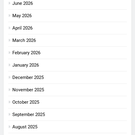
June 2026
May 2026
April 2026
March 2026
February 2026
January 2026
December 2025
November 2025
October 2025
September 2025
August 2025