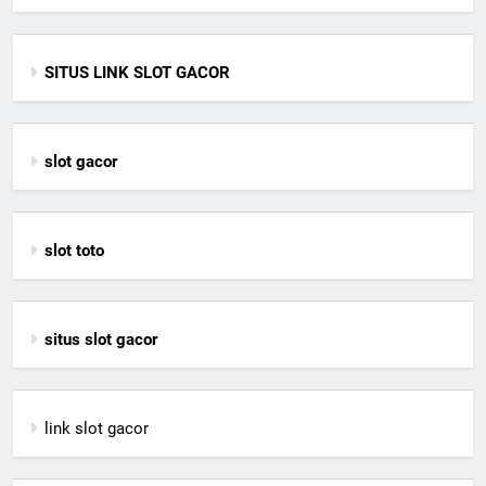
SITUS LINK SLOT GACOR
slot gacor
slot toto
situs slot gacor
link slot gacor