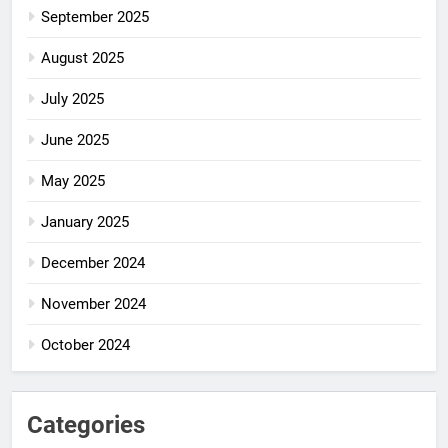
September 2025
August 2025
July 2025
June 2025
May 2025
January 2025
December 2024
November 2024
October 2024
Categories