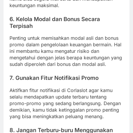
keuntungan maksimal.
6. Kelola Modal dan Bonus Secara
Terpisah
Penting untuk memisahkan modal asli dan bonus
promo dalam pengelolaan keuangan bermain. Hal
ini membantu kamu mengatur risiko dan
mengetahui dengan jelas berapa keuntungan yang
sudah diperoleh dari bonus dan modal asli.
7. Gunakan Fitur Notifikasi Promo
Aktifkan fitur notifikasi di Corlaslot agar kamu
selalu mendapatkan update terbaru tentang
promo-promo yang sedang berlangsung. Dengan
demikian, kamu tidak ketinggalan promo penting
yang bisa meningkatkan peluang menang.
8. Jangan Terburu-buru Menggunakan