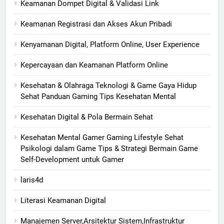
Keamanan Dompet Digital & Validasi Link
Keamanan Registrasi dan Akses Akun Pribadi
Kenyamanan Digital, Platform Online, User Experience
Kepercayaan dan Keamanan Platform Online
Kesehatan & Olahraga Teknologi & Game Gaya Hidup
Sehat Panduan Gaming Tips Kesehatan Mental
Kesehatan Digital & Pola Bermain Sehat
Kesehatan Mental Gamer Gaming Lifestyle Sehat
Psikologi dalam Game Tips & Strategi Bermain Game
Self-Development untuk Gamer
laris4d
Literasi Keamanan Digital
Manajemen Server,Arsitektur Sistem,Infrastruktur