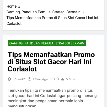
Home
Gaming, Panduan Pemula, Strategi Bermain
Tips Memanfaatkan Promo di Situs Slot Gacor Hari Ini
Corlaslot
GAMING, PANDUAN PEMULA, STRATEGI BERMAIN
Tips Memanfaatkan Promo
di Situs Slot Gacor Hari Ini
Corlaslot
0
36f2ed9
1 Year Ago
5 Mins
Temukan tips jitu memanfaatkan promo di situs
slot gacor hari ini Corlaslot agar peluang menang
meningkat dan pengalaman bermain lebih
menguntungkan.