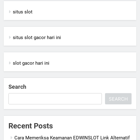
situs slot
situs slot gacor hari ini
slot gacor hari ini
Search
SEARCH
Recent Posts
Cara Memeriksa Keamanan EDWINSLOT Link Alternatif