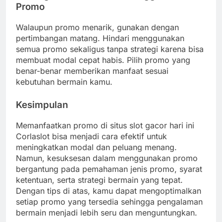
Promo
Walaupun promo menarik, gunakan dengan
pertimbangan matang. Hindari menggunakan
semua promo sekaligus tanpa strategi karena bisa
membuat modal cepat habis. Pilih promo yang
benar-benar memberikan manfaat sesuai
kebutuhan bermain kamu.
Kesimpulan
Memanfaatkan promo di situs slot gacor hari ini
Corlaslot bisa menjadi cara efektif untuk
meningkatkan modal dan peluang menang.
Namun, kesuksesan dalam menggunakan promo
bergantung pada pemahaman jenis promo, syarat
ketentuan, serta strategi bermain yang tepat.
Dengan tips di atas, kamu dapat mengoptimalkan
setiap promo yang tersedia sehingga pengalaman
bermain menjadi lebih seru dan menguntungkan.