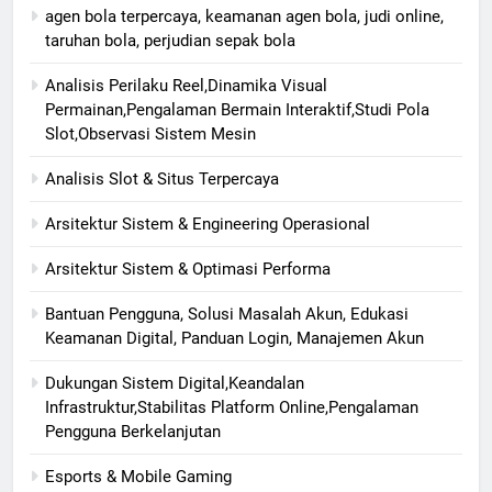
agen bola terpercaya, keamanan agen bola, judi online,
taruhan bola, perjudian sepak bola
Analisis Perilaku Reel,Dinamika Visual
Permainan,Pengalaman Bermain Interaktif,Studi Pola
Slot,Observasi Sistem Mesin
Analisis Slot & Situs Terpercaya
Arsitektur Sistem & Engineering Operasional
Arsitektur Sistem & Optimasi Performa
Bantuan Pengguna, Solusi Masalah Akun, Edukasi
Keamanan Digital, Panduan Login, Manajemen Akun
Dukungan Sistem Digital,Keandalan
Infrastruktur,Stabilitas Platform Online,Pengalaman
Pengguna Berkelanjutan
Esports & Mobile Gaming