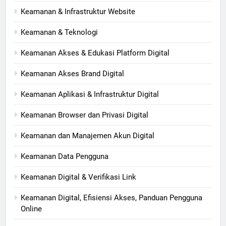
Keamanan & Infrastruktur Website
Keamanan & Teknologi
Keamanan Akses & Edukasi Platform Digital
Keamanan Akses Brand Digital
Keamanan Aplikasi & Infrastruktur Digital
Keamanan Browser dan Privasi Digital
Keamanan dan Manajemen Akun Digital
Keamanan Data Pengguna
Keamanan Digital & Verifikasi Link
Keamanan Digital, Efisiensi Akses, Panduan Pengguna
Online