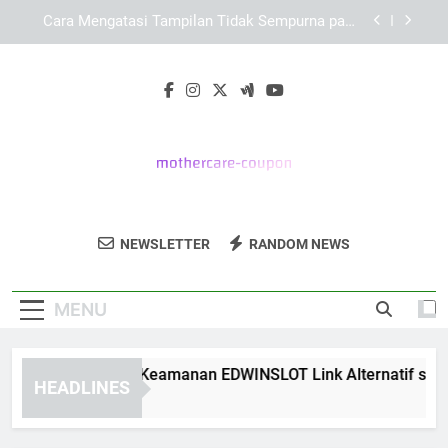
Skip
Cara Mengatasi KAYA787 Alternatif yang Terbuka
to
Tidak Sempurna secara Bertahap
content
Panduan Memeriksa Keamanan Browser sebelum
Membuka KAYA787 Alternatif
Cara Memeriksa Keamanan EDWINSLOT Link
Alternatif sebelum Digunakan
Cara Mengatasi Tampilan Tidak Sempurna pada
Halaman yang Mengatasnamakan LEBAH4D
Cara Mengatasi KAYA787 Alternatif yang Terbuka
Tidak Sempurna secara Bertahap
Mother Care
Dapatkan Kupon Dan Diskon Produk Bayi Di
Panduan Memeriksa Keamanan Browser sebelum
NEWSLETTER
RANDOM NEWS
Coupon
Membuka KAYA787 Alternatif
Mother Care Coupon.
MENU
ara Memeriksa Keamanan EDWINSLOT Link Alternatif sebelu
HEADLINES
 Weeks Ago