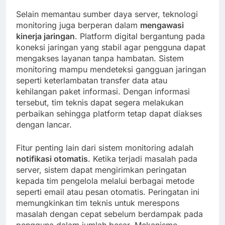
Selain memantau sumber daya server, teknologi
monitoring juga berperan dalam
mengawasi
kinerja jaringan
. Platform digital bergantung pada
koneksi jaringan yang stabil agar pengguna dapat
mengakses layanan tanpa hambatan. Sistem
monitoring mampu mendeteksi gangguan jaringan
seperti keterlambatan transfer data atau
kehilangan paket informasi. Dengan informasi
tersebut, tim teknis dapat segera melakukan
perbaikan sehingga platform tetap dapat diakses
dengan lancar.
Fitur penting lain dari sistem monitoring adalah
notifikasi otomatis
. Ketika terjadi masalah pada
server, sistem dapat mengirimkan peringatan
kepada tim pengelola melalui berbagai metode
seperti email atau pesan otomatis. Peringatan ini
memungkinkan tim teknis untuk merespons
masalah dengan cepat sebelum berdampak pada