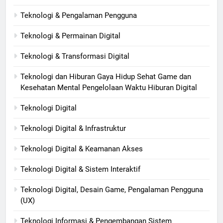
Teknologi & Pengalaman Pengguna
Teknologi & Permainan Digital
Teknologi & Transformasi Digital
Teknologi dan Hiburan Gaya Hidup Sehat Game dan
Kesehatan Mental Pengelolaan Waktu Hiburan Digital
Teknologi Digital
Teknologi Digital & Infrastruktur
Teknologi Digital & Keamanan Akses
Teknologi Digital & Sistem Interaktif
Teknologi Digital, Desain Game, Pengalaman Pengguna
(UX)
Teknologi Informasi & Pengembangan Sistem