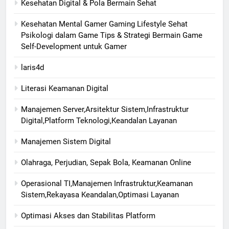
Kesehatan Digital & Pola Bermain Sehat
Kesehatan Mental Gamer Gaming Lifestyle Sehat
Psikologi dalam Game Tips & Strategi Bermain Game
Self-Development untuk Gamer
laris4d
Literasi Keamanan Digital
Manajemen Server,Arsitektur Sistem,Infrastruktur
Digital,Platform Teknologi,Keandalan Layanan
Manajemen Sistem Digital
Olahraga, Perjudian, Sepak Bola, Keamanan Online
Operasional TI,Manajemen Infrastruktur,Keamanan
Sistem,Rekayasa Keandalan,Optimasi Layanan
Optimasi Akses dan Stabilitas Platform