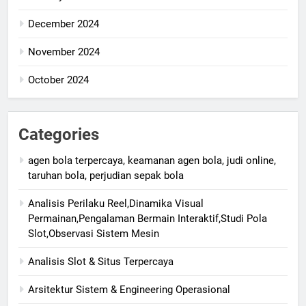
December 2024
November 2024
October 2024
Categories
agen bola terpercaya, keamanan agen bola, judi online,
taruhan bola, perjudian sepak bola
Analisis Perilaku Reel,Dinamika Visual
Permainan,Pengalaman Bermain Interaktif,Studi Pola
Slot,Observasi Sistem Mesin
Analisis Slot & Situs Terpercaya
Arsitektur Sistem & Engineering Operasional