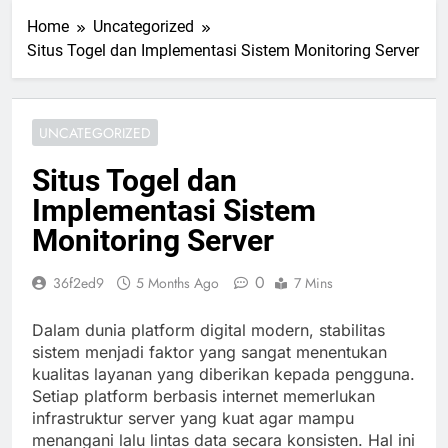
Home
Uncategorized
Situs Togel dan Implementasi Sistem Monitoring Server
UNCATEGORIZED
Situs Togel dan
Implementasi Sistem
Monitoring Server
0
36f2ed9
5 Months Ago
7 Mins
Dalam dunia platform digital modern, stabilitas
sistem menjadi faktor yang sangat menentukan
kualitas layanan yang diberikan kepada pengguna.
Setiap platform berbasis internet memerlukan
infrastruktur server yang kuat agar mampu
menangani lalu lintas data secara konsisten. Hal ini