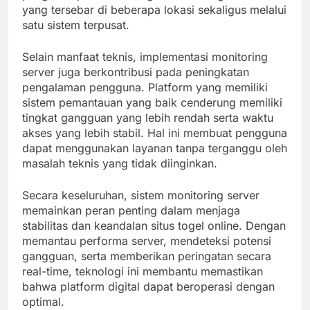
yang tersebar di beberapa lokasi sekaligus melalui
satu sistem terpusat.
Selain manfaat teknis, implementasi monitoring
server juga berkontribusi pada peningkatan
pengalaman pengguna. Platform yang memiliki
sistem pemantauan yang baik cenderung memiliki
tingkat gangguan yang lebih rendah serta waktu
akses yang lebih stabil. Hal ini membuat pengguna
dapat menggunakan layanan tanpa terganggu oleh
masalah teknis yang tidak diinginkan.
Secara keseluruhan, sistem monitoring server
memainkan peran penting dalam menjaga
stabilitas dan keandalan situs togel online. Dengan
memantau performa server, mendeteksi potensi
gangguan, serta memberikan peringatan secara
real-time, teknologi ini membantu memastikan
bahwa platform digital dapat beroperasi dengan
optimal.