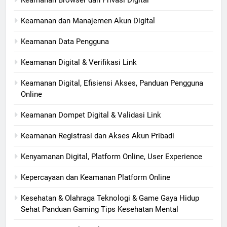
Keamanan Browser dan Privasi Digital
Keamanan dan Manajemen Akun Digital
Keamanan Data Pengguna
Keamanan Digital & Verifikasi Link
Keamanan Digital, Efisiensi Akses, Panduan Pengguna
Online
Keamanan Dompet Digital & Validasi Link
Keamanan Registrasi dan Akses Akun Pribadi
Kenyamanan Digital, Platform Online, User Experience
Kepercayaan dan Keamanan Platform Online
Kesehatan & Olahraga Teknologi & Game Gaya Hidup
Sehat Panduan Gaming Tips Kesehatan Mental