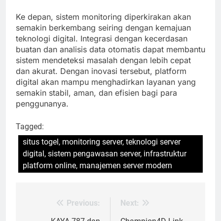
Ke depan, sistem monitoring diperkirakan akan
semakin berkembang seiring dengan kemajuan
teknologi digital. Integrasi dengan kecerdasan
buatan dan analisis data otomatis dapat membantu
sistem mendeteksi masalah dengan lebih cepat
dan akurat. Dengan inovasi tersebut, platform
digital akan mampu menghadirkan layanan yang
semakin stabil, aman, dan efisien bagi para
penggunanya.
Tagged:
situs togel, monitoring server, teknologi server
digital, sistem pengawasan server, infrastruktur
platform online, manajemen server modern
Previous:
Next:
Post