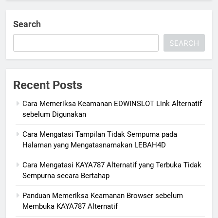
Search
SEARCH
Recent Posts
Cara Memeriksa Keamanan EDWINSLOT Link Alternatif
sebelum Digunakan
Cara Mengatasi Tampilan Tidak Sempurna pada
Halaman yang Mengatasnamakan LEBAH4D
Cara Mengatasi KAYA787 Alternatif yang Terbuka Tidak
Sempurna secara Bertahap
Panduan Memeriksa Keamanan Browser sebelum
Membuka KAYA787 Alternatif