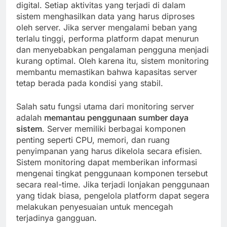
digital. Setiap aktivitas yang terjadi di dalam
sistem menghasilkan data yang harus diproses
oleh server. Jika server mengalami beban yang
terlalu tinggi, performa platform dapat menurun
dan menyebabkan pengalaman pengguna menjadi
kurang optimal. Oleh karena itu, sistem monitoring
membantu memastikan bahwa kapasitas server
tetap berada pada kondisi yang stabil.
Salah satu fungsi utama dari monitoring server
adalah
memantau penggunaan sumber daya
sistem
. Server memiliki berbagai komponen
penting seperti CPU, memori, dan ruang
penyimpanan yang harus dikelola secara efisien.
Sistem monitoring dapat memberikan informasi
mengenai tingkat penggunaan komponen tersebut
secara real-time. Jika terjadi lonjakan penggunaan
yang tidak biasa, pengelola platform dapat segera
melakukan penyesuaian untuk mencegah
terjadinya gangguan.