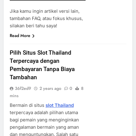
Jika kamu ingin artikel versi lain,
tambahan FAQ, atau fokus khusus,
silakan beri tahu saya!
Read More
Pilih Situs Slot Thailand
Terpercaya dengan
Pembayaran Tanpa Biaya
Tambahan
36f2ed9
2 years ago
0
8
mins
Bermain di situs
slot Thailand
terpercaya adalah pilihan utama
bagi pemain yang menginginkan
pengalaman bermain yang aman
dan menguntungkan. Salah satu