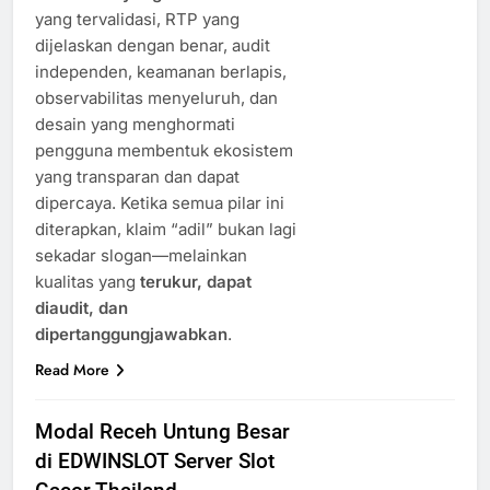
yang tervalidasi, RTP yang
dijelaskan dengan benar, audit
independen, keamanan berlapis,
observabilitas menyeluruh, dan
desain yang menghormati
pengguna membentuk ekosistem
yang transparan dan dapat
dipercaya. Ketika semua pilar ini
diterapkan, klaim “adil” bukan lagi
sekadar slogan—melainkan
kualitas yang
terukur, dapat
diaudit, dan
dipertanggungjawabkan
.
Read More
Modal Receh Untung Besar
di EDWINSLOT Server Slot