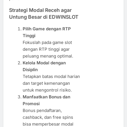
Strategi Modal Receh agar
Untung Besar di EDWINSLOT
Pilih Game dengan RTP
Tinggi
Fokuslah pada game slot
dengan RTP tinggi agar
peluang menang optimal.
Kelola Modal dengan
Disiplin
Tetapkan batas modal harian
dan target kemenangan
untuk mengontrol risiko.
Manfaatkan Bonus dan
Promosi
Bonus pendaftaran,
cashback, dan free spins
bisa memperbesar modal