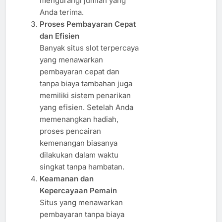
mengurangi jumlah yang
Anda terima.
Proses Pembayaran Cepat
dan Efisien
Banyak situs slot terpercaya
yang menawarkan
pembayaran cepat dan
tanpa biaya tambahan juga
memiliki sistem penarikan
yang efisien. Setelah Anda
memenangkan hadiah,
proses pencairan
kemenangan biasanya
dilakukan dalam waktu
singkat tanpa hambatan.
Keamanan dan
Kepercayaan Pemain
Situs yang menawarkan
pembayaran tanpa biaya