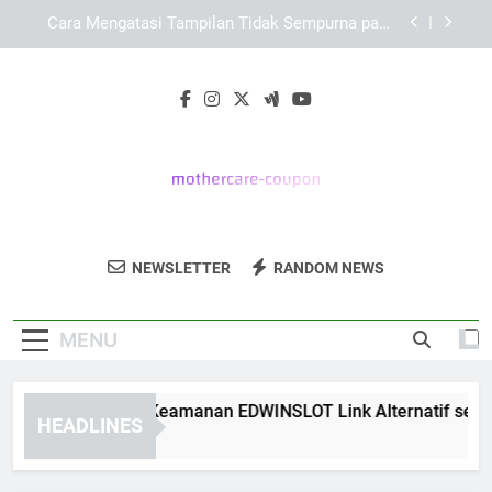
Skip
Cara Mengatasi KAYA787 Alternatif yang Terbuka
to
Tidak Sempurna secara Bertahap
content
Panduan Memeriksa Keamanan Browser sebelum
Membuka KAYA787 Alternatif
Cara Memeriksa Keamanan EDWINSLOT Link
Alternatif sebelum Digunakan
Cara Mengatasi Tampilan Tidak Sempurna pada
Halaman yang Mengatasnamakan LEBAH4D
Cara Mengatasi KAYA787 Alternatif yang Terbuka
Tidak Sempurna secara Bertahap
Mother Care
Dapatkan Kupon Dan Diskon Produk Bayi Di
Panduan Memeriksa Keamanan Browser sebelum
NEWSLETTER
RANDOM NEWS
Coupon
Membuka KAYA787 Alternatif
Mother Care Coupon.
MENU
ra Memeriksa Keamanan EDWINSLOT Link Alternatif sebelum
HEADLINES
Weeks Ago