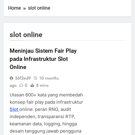
Home
slot online
slot online
Meninjau Sistem Fair Play
pada Infrastruktur Slot
Online
36f2ed9
10 months
ago
0
8 mins
Ulasan 600+ kata yang membedah
konsep fair play pada infrastruktur
Slot
online: peran RNG, audit
independen, transparansi RTP,
keamanan data, logging, hingga
desain tanggung jawab pengguna