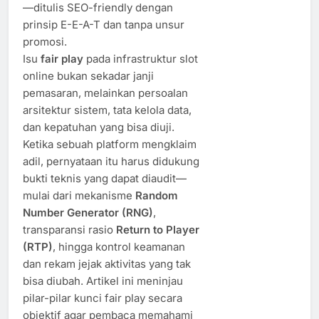
—ditulis SEO-friendly dengan
prinsip E-E-A-T dan tanpa unsur
promosi.
Isu
fair play
pada infrastruktur slot
online bukan sekadar janji
pemasaran, melainkan persoalan
arsitektur sistem, tata kelola data,
dan kepatuhan yang bisa diuji.
Ketika sebuah platform mengklaim
adil, pernyataan itu harus didukung
bukti teknis yang dapat diaudit—
mulai dari mekanisme
Random
Number Generator (RNG)
,
transparansi rasio
Return to Player
(RTP)
, hingga kontrol keamanan
dan rekam jejak aktivitas yang tak
bisa diubah. Artikel ini meninjau
pilar-pilar kunci fair play secara
objektif agar pembaca memahami