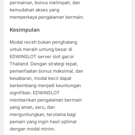
permainan, bonus melimpah, dan
kemudahan akses yang
memperkaya pengalaman bermain.
Kesimpulan
Modal receh bukan penghalang
untuk meraih untung besar di
EDWINSLOT server slot gacor
Thailand. Dengan strategi tepat,
pemanfaatan bonus maksimal, dan
kesabaran, modal kecil dapat
berkembang menjadi keuntungan
signifikan. EDWINSLOT
memberikan pengalaman bermain
yang aman, seru, dan
menguntungkan, terutama bagi
pemain yang ingin hasil optimal
dengan modal minim.