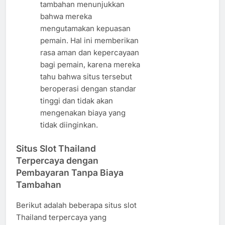
tambahan menunjukkan
bahwa mereka
mengutamakan kepuasan
pemain. Hal ini memberikan
rasa aman dan kepercayaan
bagi pemain, karena mereka
tahu bahwa situs tersebut
beroperasi dengan standar
tinggi dan tidak akan
mengenakan biaya yang
tidak diinginkan.
Situs Slot Thailand
Terpercaya dengan
Pembayaran Tanpa Biaya
Tambahan
Berikut adalah beberapa situs slot
Thailand terpercaya yang