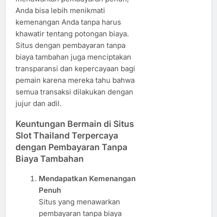
Anda bisa lebih menikmati
kemenangan Anda tanpa harus
khawatir tentang potongan biaya.
Situs dengan pembayaran tanpa
biaya tambahan juga menciptakan
transparansi dan kepercayaan bagi
pemain karena mereka tahu bahwa
semua transaksi dilakukan dengan
jujur dan adil.
Keuntungan Bermain di Situs
Slot Thailand Terpercaya
dengan Pembayaran Tanpa
Biaya Tambahan
Mendapatkan Kemenangan
Penuh
Situs yang menawarkan
pembayaran tanpa biaya