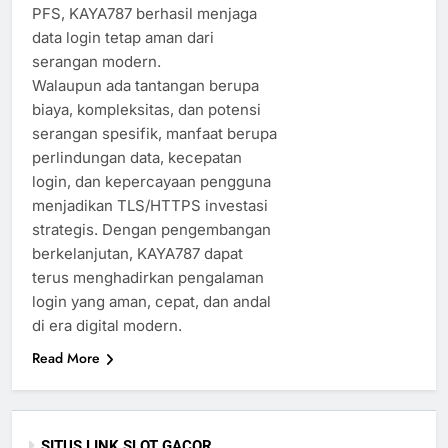
PFS, KAYA787 berhasil menjaga
data login tetap aman dari
serangan modern.
Walaupun ada tantangan berupa
biaya, kompleksitas, dan potensi
serangan spesifik, manfaat berupa
perlindungan data, kecepatan
login, dan kepercayaan pengguna
menjadikan TLS/HTTPS investasi
strategis. Dengan pengembangan
berkelanjutan, KAYA787 dapat
terus menghadirkan pengalaman
login yang aman, cepat, dan andal
di era digital modern.
Read More
SITUS LINK SLOT GACOR