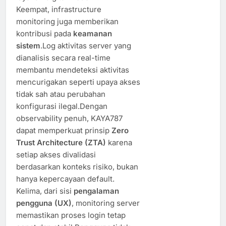
Keempat, infrastructure
monitoring juga memberikan
kontribusi pada
keamanan
sistem
.Log aktivitas server yang
dianalisis secara real-time
membantu mendeteksi aktivitas
mencurigakan seperti upaya akses
tidak sah atau perubahan
konfigurasi ilegal.Dengan
observability penuh, KAYA787
dapat memperkuat prinsip
Zero
Trust Architecture (ZTA)
karena
setiap akses divalidasi
berdasarkan konteks risiko, bukan
hanya kepercayaan default.
Kelima, dari sisi
pengalaman
pengguna (UX)
, monitoring server
memastikan proses login tetap