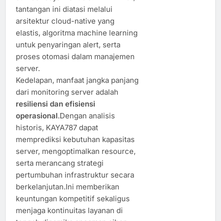
tantangan ini diatasi melalui
arsitektur cloud-native yang
elastis, algoritma machine learning
untuk penyaringan alert, serta
proses otomasi dalam manajemen
server.
Kedelapan, manfaat jangka panjang
dari monitoring server adalah
resiliensi dan efisiensi
operasional
.Dengan analisis
historis, KAYA787 dapat
memprediksi kebutuhan kapasitas
server, mengoptimalkan resource,
serta merancang strategi
pertumbuhan infrastruktur secara
berkelanjutan.Ini memberikan
keuntungan kompetitif sekaligus
menjaga kontinuitas layanan di