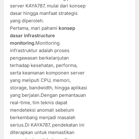
server KAYA787, mulai dari konsep
dasar hingga manfaat strategis
yang diperoleh.
Pertama, mari pahami
konsep
dasar infrastructure
monitoring
.Monitoring
infrastruktur adalah proses
pengawasan berkelanjutan
terhadap kesehatan, performa,
serta keamanan komponen server
yang meliputi CPU, memori,
storage, bandwidth, hingga aplikasi
yang berjalan.Dengan pemantauan
real-time, tim teknis dapat
mendeteksi anomali sebelum
berkembang menjadi masalah
serius.Di KAYA787, pendekatan ini
diterapkan untuk memastikan