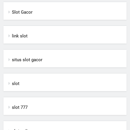
Slot Gacor
link slot
situs slot gacor
slot
slot 777