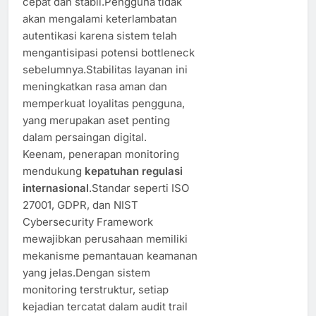
cepat dan stabil.Pengguna tidak
akan mengalami keterlambatan
autentikasi karena sistem telah
mengantisipasi potensi bottleneck
sebelumnya.Stabilitas layanan ini
meningkatkan rasa aman dan
memperkuat loyalitas pengguna,
yang merupakan aset penting
dalam persaingan digital.
Keenam, penerapan monitoring
mendukung
kepatuhan regulasi
internasional
.Standar seperti ISO
27001, GDPR, dan NIST
Cybersecurity Framework
mewajibkan perusahaan memiliki
mekanisme pemantauan keamanan
yang jelas.Dengan sistem
monitoring terstruktur, setiap
kejadian tercatat dalam audit trail