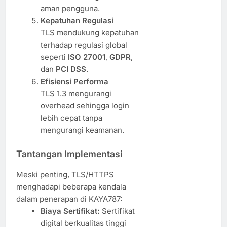
aman pengguna.
Kepatuhan Regulasi
TLS mendukung kepatuhan
terhadap regulasi global
seperti
ISO 27001
,
GDPR
,
dan
PCI DSS
.
Efisiensi Performa
TLS 1.3 mengurangi
overhead sehingga login
lebih cepat tanpa
mengurangi keamanan.
Tantangan Implementasi
Meski penting, TLS/HTTPS
menghadapi beberapa kendala
dalam penerapan di KAYA787:
Biaya Sertifikat:
Sertifikat
digital berkualitas tinggi