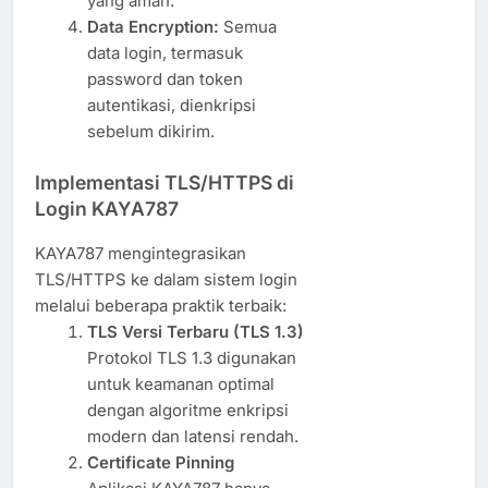
yang aman.
Data Encryption:
Semua
data login, termasuk
password dan token
autentikasi, dienkripsi
sebelum dikirim.
Implementasi TLS/HTTPS di
Login KAYA787
KAYA787 mengintegrasikan
TLS/HTTPS ke dalam sistem login
melalui beberapa praktik terbaik:
TLS Versi Terbaru (TLS 1.3)
Protokol TLS 1.3 digunakan
untuk keamanan optimal
dengan algoritme enkripsi
modern dan latensi rendah.
Certificate Pinning