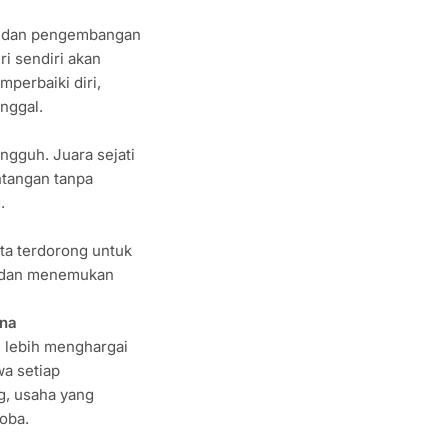
ar dan pengembangan
ri sendiri akan
perbaiki diri,
nggal.
gguh. Juara sejati
ntangan tanpa
.
kita terdorong untuk
s, dan menemukan
na
u lebih menghargai
a setiap
g, usaha yang
oba.