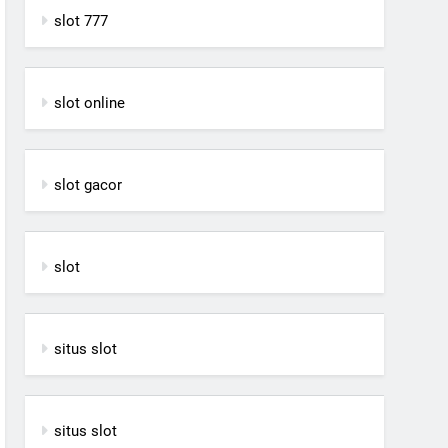
slot 777
slot online
slot gacor
slot
situs slot
situs slot