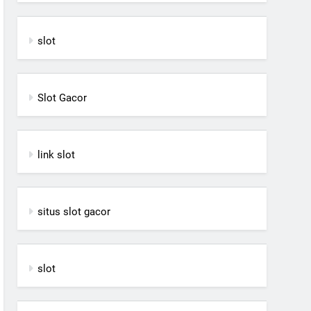
slot
Slot Gacor
link slot
situs slot gacor
slot