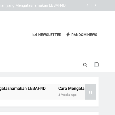
laman yang Mengatasnamakan LEBAH4D
rbuka Tidak Sempurna secara Bertahap
sebelum Membuka KAYA787 Alternatif
NEWSLETTER
RANDOM NEWS
T Link Alternatif sebelum Digunakan
laman yang Mengatasnamakan LEBAH4D
rbuka Tidak Sempurna secara Bertahap
sebelum Membuka KAYA787 Alternatif
kan LEBAH4D
Cara Mengatasi KAYA787 Alternatif yang 
3 Weeks Ago