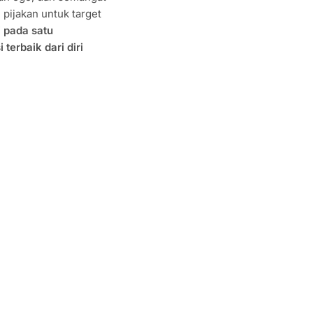
 pijakan untuk target
i pada satu
terbaik dari diri