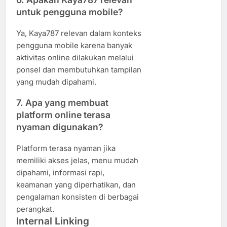
untuk pengguna mobile?
Ya, Kaya787 relevan dalam konteks
pengguna mobile karena banyak
aktivitas online dilakukan melalui
ponsel dan membutuhkan tampilan
yang mudah dipahami.
7. Apa yang membuat
platform online terasa
nyaman digunakan?
Platform terasa nyaman jika
memiliki akses jelas, menu mudah
dipahami, informasi rapi,
keamanan yang diperhatikan, dan
pengalaman konsisten di berbagai
perangkat.
Internal Linking