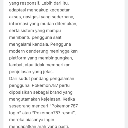
yang responsif. Lebih dari itu,
adaptasi mencakup kecepatan
akses, navigasi yang sederhana,
informasi yang mudah ditemukan,
serta sistem yang mampu
membantu pengguna saat
mengalami kendala. Pengguna
modern cenderung meninggalkan
platform yang membingungkan,
lambat, atau tidak memberikan
penjelasan yang jelas.
Dari sudut pandang pengalaman
pengguna, Pokemon787 perlu
diposisikan sebagai brand yang
mengutamakan kejelasan. Ketika
seseorang mencari “Pokemon787
login” atau “Pokemon787 resmi”,
mereka biasanya ingin
mendapatkan arah yang pasti.