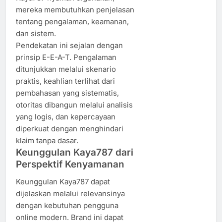
mereka membutuhkan penjelasan
tentang pengalaman, keamanan,
dan sistem.
Pendekatan ini sejalan dengan
prinsip E-E-A-T. Pengalaman
ditunjukkan melalui skenario
praktis, keahlian terlihat dari
pembahasan yang sistematis,
otoritas dibangun melalui analisis
yang logis, dan kepercayaan
diperkuat dengan menghindari
klaim tanpa dasar.
Keunggulan Kaya787 dari
Perspektif Kenyamanan
Keunggulan Kaya787 dapat
dijelaskan melalui relevansinya
dengan kebutuhan pengguna
online modern. Brand ini dapat