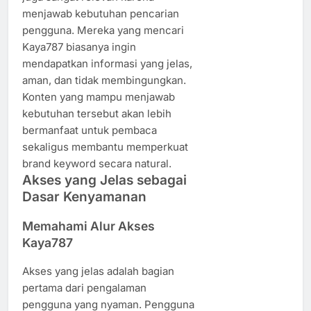
menjawab kebutuhan pencarian
pengguna. Mereka yang mencari
Kaya787 biasanya ingin
mendapatkan informasi yang jelas,
aman, dan tidak membingungkan.
Konten yang mampu menjawab
kebutuhan tersebut akan lebih
bermanfaat untuk pembaca
sekaligus membantu memperkuat
brand keyword secara natural.
Akses yang Jelas sebagai
Dasar Kenyamanan
Memahami Alur Akses
Kaya787
Akses yang jelas adalah bagian
pertama dari pengalaman
pengguna yang nyaman. Pengguna