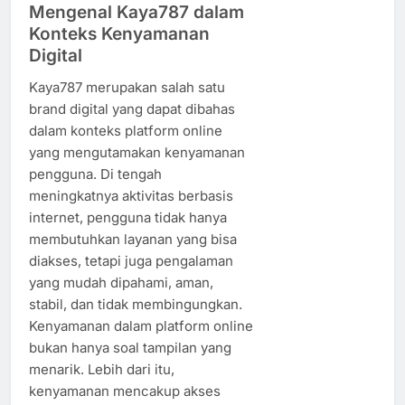
Mengenal Kaya787 dalam
Konteks Kenyamanan
Digital
Kaya787 merupakan salah satu
brand digital yang dapat dibahas
dalam konteks platform online
yang mengutamakan kenyamanan
pengguna. Di tengah
meningkatnya aktivitas berbasis
internet, pengguna tidak hanya
membutuhkan layanan yang bisa
diakses, tetapi juga pengalaman
yang mudah dipahami, aman,
stabil, dan tidak membingungkan.
Kenyamanan dalam platform online
bukan hanya soal tampilan yang
menarik. Lebih dari itu,
kenyamanan mencakup akses