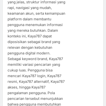
yang jelas, struktur informasi yang
rapi, navigasi yang mudah,
keamanan akun, serta kemampuan
platform dalam membantu
pengguna menemukan informasi
yang mereka butuhkan. Dalam
konteks ini, Kaya787 dapat
diposisikan sebagai brand yang
relevan dengan kebutuhan
pengguna digital modern.
Sebagai keyword brand, Kaya787
memiliki variasi pencarian yang
cukup luas. Pengguna bisa
mencari Kaya787 login, Kaya787
resmi, Kaya787 alternatif, Kaya787
akses, hingga Kaya787
pengalaman pengguna. Pola
pencarian tersebut menunjukkan
bahwa pengguna membutuhkan