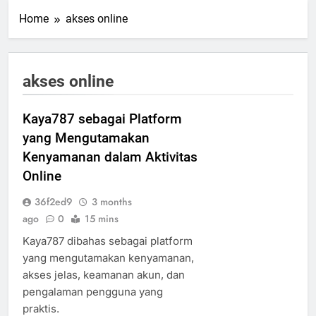
Home
akses online
akses online
Kaya787 sebagai Platform
yang Mengutamakan
Kenyamanan dalam Aktivitas
Online
36f2ed9
3 months
ago
0
15 mins
Kaya787 dibahas sebagai platform
yang mengutamakan kenyamanan,
akses jelas, keamanan akun, dan
pengalaman pengguna yang
praktis.