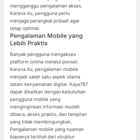
mengganggu pengalaman akses.
Karena itu, pengguna perlu
menjaga perangkat pribadi agar
tetap optimal.
Pengalaman Mobile yang
Lebih Praktis
Banyak pengguna mengakses
platform online melalui ponsel.
Karena itu, pengalaman mobile
menjadi salah satu aspek utama
dalam kenyamanan digital. Kaya787
dapat dikaitkan dengan kebutuhan
pengguna mobile yang
menginginkan informasi mudah
dibaca, akses praktis, dan tampilan
yang tidak membingungkan.
Pengalaman mobile yang nyaman
biasanya terlihat dari struktur