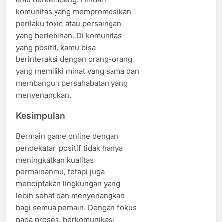
komunitas yang mempromosikan
perilaku toxic atau persaingan
yang berlebihan. Di komunitas
yang positif, kamu bisa
berinteraksi dengan orang-orang
yang memiliki minat yang sama dan
membangun persahabatan yang
menyenangkan.
Kesimpulan
Bermain game online dengan
pendekatan positif tidak hanya
meningkatkan kualitas
permainanmu, tetapi juga
menciptakan lingkungan yang
lebih sehat dan menyenangkan
bagi semua pemain. Dengan fokus
pada proses, berkomunikasi