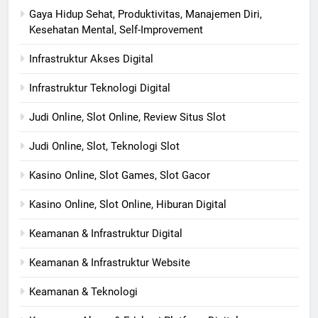
Gaya Hidup Sehat, Produktivitas, Manajemen Diri,
Kesehatan Mental, Self-Improvement
Infrastruktur Akses Digital
Infrastruktur Teknologi Digital
Judi Online, Slot Online, Review Situs Slot
Judi Online, Slot, Teknologi Slot
Kasino Online, Slot Games, Slot Gacor
Kasino Online, Slot Online, Hiburan Digital
Keamanan & Infrastruktur Digital
Keamanan & Infrastruktur Website
Keamanan & Teknologi