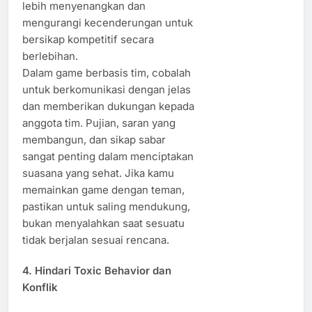
lebih menyenangkan dan
mengurangi kecenderungan untuk
bersikap kompetitif secara
berlebihan.
Dalam game berbasis tim, cobalah
untuk berkomunikasi dengan jelas
dan memberikan dukungan kepada
anggota tim. Pujian, saran yang
membangun, dan sikap sabar
sangat penting dalam menciptakan
suasana yang sehat. Jika kamu
memainkan game dengan teman,
pastikan untuk saling mendukung,
bukan menyalahkan saat sesuatu
tidak berjalan sesuai rencana.
4. Hindari Toxic Behavior dan
Konflik