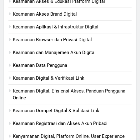
Keamanan Akses & Edukasi Platform Digital
Keamanan Akses Brand Digital
Keamanan Aplikasi & Infrastruktur Digital
Keamanan Browser dan Privasi Digital
Keamanan dan Manajemen Akun Digital
Keamanan Data Pengguna
Keamanan Digital & Verifikasi Link
Keamanan Digital, Efisiensi Akses, Panduan Pengguna
Online
Keamanan Dompet Digital & Validasi Link
Keamanan Registrasi dan Akses Akun Pribadi
Kenyamanan Digital, Platform Online, User Experience