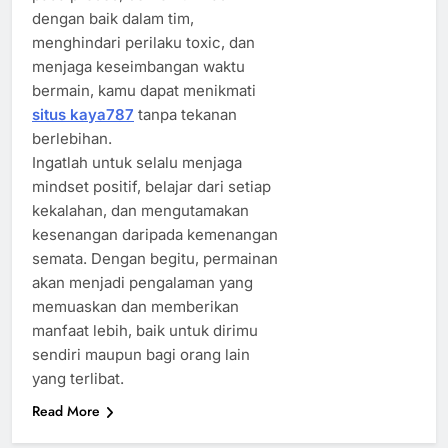
dengan baik dalam tim,
menghindari perilaku toxic, dan
menjaga keseimbangan waktu
bermain, kamu dapat menikmati
situs kaya787
tanpa tekanan
berlebihan.
Ingatlah untuk selalu menjaga
mindset positif, belajar dari setiap
kekalahan, dan mengutamakan
kesenangan daripada kemenangan
semata. Dengan begitu, permainan
akan menjadi pengalaman yang
memuaskan dan memberikan
manfaat lebih, baik untuk dirimu
sendiri maupun bagi orang lain
yang terlibat.
Read More