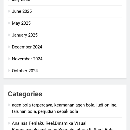
June 2025
May 2025
January 2025
December 2024
November 2024
October 2024
Categories
agen bola terpercaya, keamanan agen bola, judi online,
taruhan bola, perjudian sepak bola
Analisis Perilaku Reel,Dinamika Visual
Permainan,Pengalaman Bermain Interaktif,Studi Pola