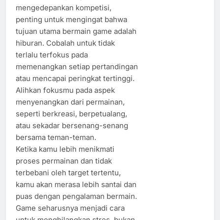
mengedepankan kompetisi,
penting untuk mengingat bahwa
tujuan utama bermain game adalah
hiburan. Cobalah untuk tidak
terlalu terfokus pada
memenangkan setiap pertandingan
atau mencapai peringkat tertinggi.
Alihkan fokusmu pada aspek
menyenangkan dari permainan,
seperti berkreasi, berpetualang,
atau sekadar bersenang-senang
bersama teman-teman.
Ketika kamu lebih menikmati
proses permainan dan tidak
terbebani oleh target tertentu,
kamu akan merasa lebih santai dan
puas dengan pengalaman bermain.
Game seharusnya menjadi cara
untuk menghilangkan stres, bukan