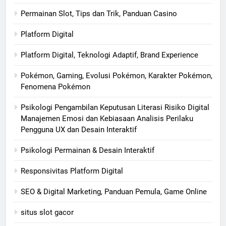
Permainan Slot, Tips dan Trik, Panduan Casino
Platform Digital
Platform Digital, Teknologi Adaptif, Brand Experience
Pokémon, Gaming, Evolusi Pokémon, Karakter Pokémon,
Fenomena Pokémon
Psikologi Pengambilan Keputusan Literasi Risiko Digital
Manajemen Emosi dan Kebiasaan Analisis Perilaku
Pengguna UX dan Desain Interaktif
Psikologi Permainan & Desain Interaktif
Responsivitas Platform Digital
SEO & Digital Marketing, Panduan Pemula, Game Online
situs slot gacor