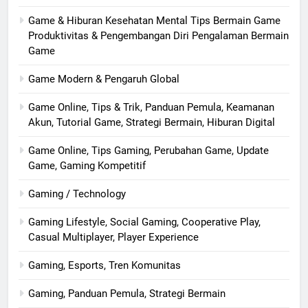
Game & Hiburan Kesehatan Mental Tips Bermain Game
Produktivitas & Pengembangan Diri Pengalaman Bermain
Game
Game Modern & Pengaruh Global
Game Online, Tips & Trik, Panduan Pemula, Keamanan
Akun, Tutorial Game, Strategi Bermain, Hiburan Digital
Game Online, Tips Gaming, Perubahan Game, Update
Game, Gaming Kompetitif
Gaming / Technology
Gaming Lifestyle, Social Gaming, Cooperative Play,
Casual Multiplayer, Player Experience
Gaming, Esports, Tren Komunitas
Gaming, Panduan Pemula, Strategi Bermain