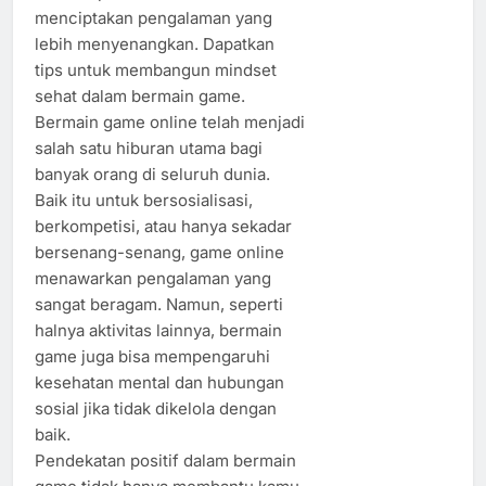
menciptakan pengalaman yang
lebih menyenangkan. Dapatkan
tips untuk membangun mindset
sehat dalam bermain game.
Bermain game online telah menjadi
salah satu hiburan utama bagi
banyak orang di seluruh dunia.
Baik itu untuk bersosialisasi,
berkompetisi, atau hanya sekadar
bersenang-senang, game online
menawarkan pengalaman yang
sangat beragam. Namun, seperti
halnya aktivitas lainnya, bermain
game juga bisa mempengaruhi
kesehatan mental dan hubungan
sosial jika tidak dikelola dengan
baik.
Pendekatan positif dalam bermain