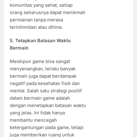
komunitas yang sehat, setiap
orang seharusnya dapat menikmati
permainan tanpa merasa
terintimidasi atau dihina.
5. Tetapkan Batasan Waktu
Bermain
Meskipun game bisa sangat
menyenangkan, terlalu banyak
bermain juga dapat berdampak
negatif pada kesehatan fisik dan
mental. Salah satu strategi positif
dalam bermain game adalah
dengan menetapkan batasan waktu
yang jelas. Ini tidak hanya
membantu mencegah
ketergantungan pada game, tetapi
juga memberikan ruang untuk