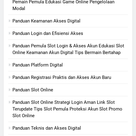
Pemain Pemula Edukasi Game Online Pengelolaan
Modal
Panduan Keamanan Akses Digital
Panduan Login dan Efisiensi Akses
Panduan Pemula Slot Login & Akses Akun Edukasi Slot
Online Keamanan Akun Digital Tips Bermain Bertahap
Panduan Platform Digital
Panduan Registrasi Praktis dan Akses Akun Baru
Panduan Slot Online
Panduan Slot Online Strategi Login Aman Link Slot
Terupdate Tips Slot Pemula Proteksi Akun Slot Promo
Slot Online
Panduan Teknis dan Akses Digital