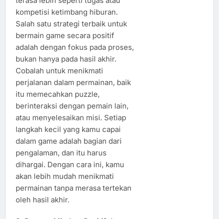
terasa lebih seperti tugas atau
kompetisi ketimbang hiburan.
Salah satu strategi terbaik untuk
bermain game secara positif
adalah dengan fokus pada proses,
bukan hanya pada hasil akhir.
Cobalah untuk menikmati
perjalanan dalam permainan, baik
itu memecahkan puzzle,
berinteraksi dengan pemain lain,
atau menyelesaikan misi. Setiap
langkah kecil yang kamu capai
dalam game adalah bagian dari
pengalaman, dan itu harus
dihargai. Dengan cara ini, kamu
akan lebih mudah menikmati
permainan tanpa merasa tertekan
oleh hasil akhir.