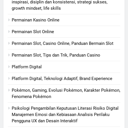
inspirasi, disiplin dan konsistensi, strategi sukses,
growth mindset, life skills
Permainan Kasino Online
Permainan Slot Online
Permainan Slot, Casino Online, Panduan Bermain Slot
Permainan Slot, Tips dan Trik, Panduan Casino
Platform Digital
Platform Digital, Teknologi Adaptif, Brand Experience
Pokémon, Gaming, Evolusi Pokémon, Karakter Pokémon,
Fenomena Pokémon
Psikologi Pengambilan Keputusan Literasi Risiko Digital
Manajemen Emosi dan Kebiasaan Analisis Perilaku
Pengguna UX dan Desain Interaktif