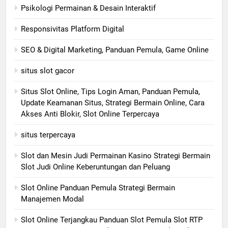
Psikologi Permainan & Desain Interaktif
Responsivitas Platform Digital
SEO & Digital Marketing, Panduan Pemula, Game Online
situs slot gacor
Situs Slot Online, Tips Login Aman, Panduan Pemula,
Update Keamanan Situs, Strategi Bermain Online, Cara
Akses Anti Blokir, Slot Online Terpercaya
situs terpercaya
Slot dan Mesin Judi Permainan Kasino Strategi Bermain
Slot Judi Online Keberuntungan dan Peluang
Slot Online Panduan Pemula Strategi Bermain
Manajemen Modal
Slot Online Terjangkau Panduan Slot Pemula Slot RTP