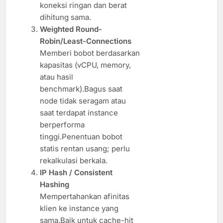
koneksi ringan dan berat
dihitung sama.
Weighted Round-
Robin/Least-Connections
Memberi bobot berdasarkan
kapasitas (vCPU, memory,
atau hasil
benchmark).Bagus saat
node tidak seragam atau
saat terdapat instance
berperforma
tinggi.Penentuan bobot
statis rentan usang; perlu
rekalkulasi berkala.
IP Hash / Consistent
Hashing
Mempertahankan afinitas
klien ke instance yang
sama.Baik untuk cache-hit