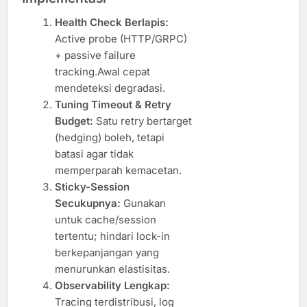
Health Check Berlapis:
Active probe (HTTP/GRPC)
+ passive failure
tracking.Awal cepat
mendeteksi degradasi.
Tuning Timeout & Retry
Budget:
Satu retry bertarget
(hedging) boleh, tetapi
batasi agar tidak
memperparah kemacetan.
Sticky-Session
Secukupnya:
Gunakan
untuk cache/session
tertentu; hindari lock-in
berkepanjangan yang
menurunkan elastisitas.
Observability Lengkap:
Tracing terdistribusi, log