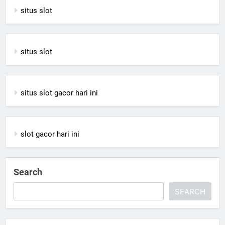
situs slot
situs slot
situs slot gacor hari ini
slot gacor hari ini
Search
SEARCH