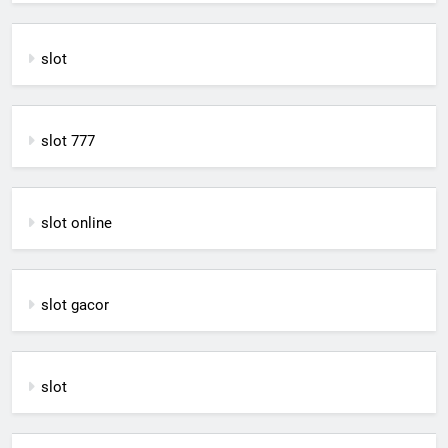
slot
slot 777
slot online
slot gacor
slot