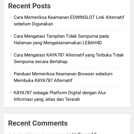
Recent Posts
Cara Memeriksa Keamanan EDWINSLOT Link Alternatif
sebelum Digunakan
Cara Mengatasi Tampilan Tidak Sempurna pada
Halaman yang Mengatasnamakan LEBAH4D
Cara Mengatasi KAYA787 Alternatif yang Terbuka Tidak
Sempurna secara Bertahap
Panduan Memeriksa Keamanan Browser sebelum
Membuka KAYA787 Alternatif
KAYA787 sebagai Platform Digital dengan Alur
Informasi yang Jelas dan Terarah
Recent Comments