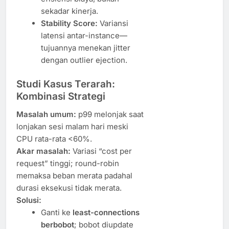
sekadar kinerja.
Stability Score:
Variansi
latensi antar-instance—
tujuannya menekan jitter
dengan outlier ejection.
Studi Kasus Terarah:
Kombinasi Strategi
Masalah umum:
p99 melonjak saat
lonjakan sesi malam hari meski
CPU rata-rata <60%.
Akar masalah:
Variasi “cost per
request” tinggi; round-robin
memaksa beban merata padahal
durasi eksekusi tidak merata.
Solusi:
Ganti ke
least-connections
berbobot
; bobot diupdate