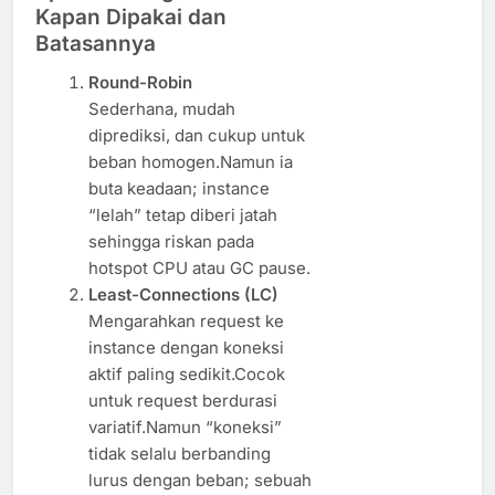
Kapan Dipakai dan
Batasannya
Round-Robin
Sederhana, mudah
diprediksi, dan cukup untuk
beban homogen.Namun ia
buta keadaan; instance
“lelah” tetap diberi jatah
sehingga riskan pada
hotspot CPU atau GC pause.
Least-Connections (LC)
Mengarahkan request ke
instance dengan koneksi
aktif paling sedikit.Cocok
untuk request berdurasi
variatif.Namun “koneksi”
tidak selalu berbanding
lurus dengan beban; sebuah