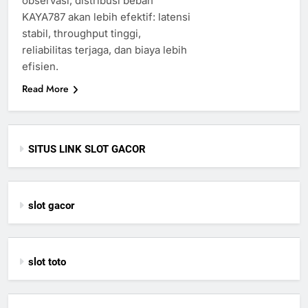
observasi, distribusi beban
KAYA787 akan lebih efektif: latensi
stabil, throughput tinggi,
reliabilitas terjaga, dan biaya lebih
efisien.
Read More
SITUS LINK SLOT GACOR
slot gacor
slot toto