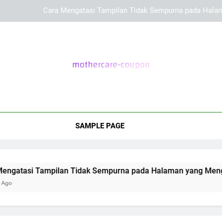
Cara Mengatasi Tampilan Tidak Sempurna pada Ha
Cara Mengatasi KAYA787 Alternatif yang Te
Panduan Memeriksa Keamanan Browser 
Cara Memeriksa Keamanan EDWINSLO
her Care Coupon
Cara Mengatasi Tampilan Tidak Sempurna pada Ha
Kupon Dan Diskon Produk Bayi Di Mother Care Coupon.
Cara Mengatasi KAYA787 Alternatif yang Te
SAMPLE PAGE
Panduan Memeriksa Keamanan Browser 
ampilan Tidak Sempurna pada Halaman yang Mengatasnama