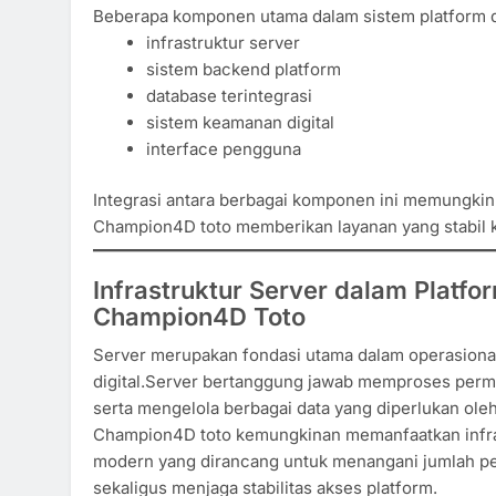
Beberapa komponen utama dalam sistem platform dig
infrastruktur server
sistem backend platform
database terintegrasi
sistem keamanan digital
interface pengguna
Integrasi antara berbagai komponen ini memungkin
Champion4D toto memberikan layanan yang stabil
Infrastruktur Server dalam Platfo
Champion4D Toto
Server merupakan fondasi utama dalam operasional
digital.Server bertanggung jawab memproses per
serta mengelola berbagai data yang diperlukan oleh
Champion4D toto kemungkinan memanfaatkan infra
modern yang dirancang untuk menangani jumlah p
sekaligus menjaga stabilitas akses platform.