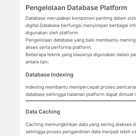
Pengelolaan Database Platform
Database merupakan komponen penting dalam sist
digital.Database berfungsi menyimpan berbagai in
digunakan oleh platform.
Pengelolaan database yang baik membantu mening
akses serta performa platform.
Beberapa teknik yang biasanya digunakan dalam p
antara lain:
Database Indexing
Indexing membantu mempercepat proses pencarian
database sehingga halaman platform dapat dimuat l
Data Caching
Caching memungkinkan data yang sering diakses 
sehingga proses pengambilan data menjadi lebih c