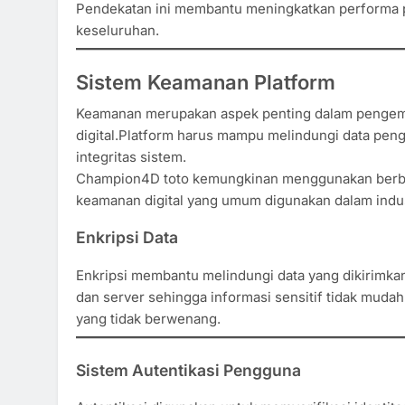
Pendekatan ini membantu meningkatkan performa 
keseluruhan.
Sistem Keamanan Platform
Keamanan merupakan aspek penting dalam pengem
digital.Platform harus mampu melindungi data pen
integritas sistem.
Champion4D toto kemungkinan menggunakan berb
keamanan digital yang umum digunakan dalam indust
Enkripsi Data
Enkripsi membantu melindungi data yang dikirimka
dan server sehingga informasi sensitif tidak mudah
yang tidak berwenang.
Sistem Autentikasi Pengguna