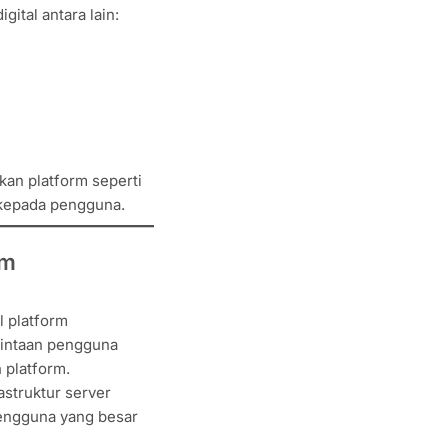
ital antara lain:
kan platform seperti
 kepada pengguna.
rm
 platform
mintaan pengguna
 platform.
struktur server
engguna yang besar