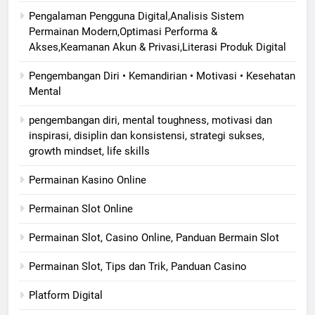
Pengalaman Pengguna Digital,Analisis Sistem
Permainan Modern,Optimasi Performa &
Akses,Keamanan Akun & Privasi,Literasi Produk Digital
Pengembangan Diri • Kemandirian • Motivasi • Kesehatan
Mental
pengembangan diri, mental toughness, motivasi dan
inspirasi, disiplin dan konsistensi, strategi sukses,
growth mindset, life skills
Permainan Kasino Online
Permainan Slot Online
Permainan Slot, Casino Online, Panduan Bermain Slot
Permainan Slot, Tips dan Trik, Panduan Casino
Platform Digital