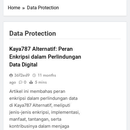
Home
Data Protection
Data Protection
Kaya787 Alternatif: Peran
Enkripsi dalam Perlindungan
Data Digital
36f2ed9
11 months
ago
0
5 mins
Artikel ini membahas peran
enkripsi dalam perlindungan data
di Kaya787 Alternatif, meliputi
jenis-jenis enkripsi, implementasi,
manfaat, tantangan, serta
kontribusinya dalam menjaga