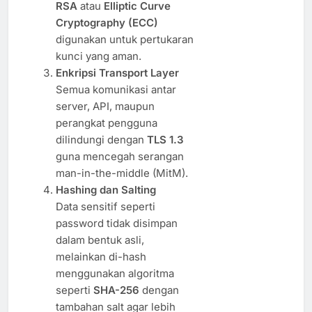
RSA
atau
Elliptic Curve
Cryptography (ECC)
digunakan untuk pertukaran
kunci yang aman.
Enkripsi Transport Layer
Semua komunikasi antar
server, API, maupun
perangkat pengguna
dilindungi dengan
TLS 1.3
guna mencegah serangan
man-in-the-middle (MitM).
Hashing dan Salting
Data sensitif seperti
password tidak disimpan
dalam bentuk asli,
melainkan di-hash
menggunakan algoritma
seperti
SHA-256
dengan
tambahan salt agar lebih