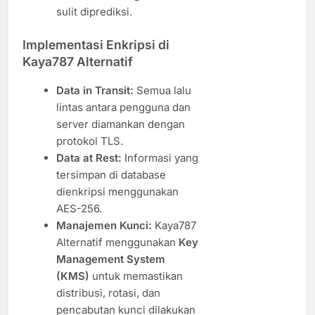
sulit diprediksi.
Implementasi Enkripsi di
Kaya787 Alternatif
Data in Transit:
Semua lalu
lintas antara pengguna dan
server diamankan dengan
protokol TLS.
Data at Rest:
Informasi yang
tersimpan di database
dienkripsi menggunakan
AES-256.
Manajemen Kunci:
Kaya787
Alternatif menggunakan
Key
Management System
(KMS)
untuk memastikan
distribusi, rotasi, dan
pencabutan kunci dilakukan