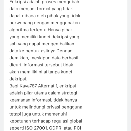
Enkripsi adalah proses mengubah
data menjadi format yang tidak
dapat dibaca oleh pihak yang tidak
berwenang dengan menggunakan
algoritma tertentu.Hanya pihak
yang memiliki kunci dekripsi yang
sah yang dapat mengembalikan
data ke bentuk aslinya.Dengan
demikian, meskipun data berhasil
dicuri, informasi tersebut tidak
akan memiliki nilai tanpa kunci
dekripsi.
Bagi Kaya787 Alternatif, enkripsi
adalah pilar utama dalam strategi
keamanan informasi, tidak hanya
untuk melindungi privasi pengguna
tetapi juga untuk memenuhi
kepatuhan terhadap regulasi global
seperti
ISO 27001
,
GDPR
, atau
PCI