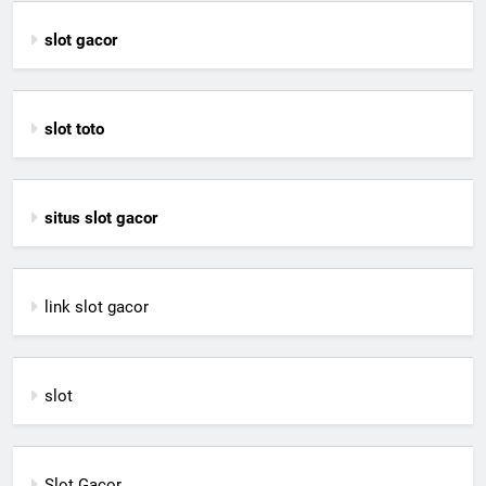
slot gacor
slot toto
situs slot gacor
link slot gacor
slot
Slot Gacor