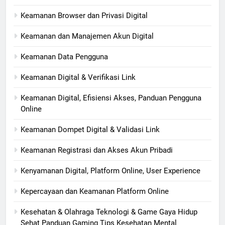
Keamanan Browser dan Privasi Digital
Keamanan dan Manajemen Akun Digital
Keamanan Data Pengguna
Keamanan Digital & Verifikasi Link
Keamanan Digital, Efisiensi Akses, Panduan Pengguna
Online
Keamanan Dompet Digital & Validasi Link
Keamanan Registrasi dan Akses Akun Pribadi
Kenyamanan Digital, Platform Online, User Experience
Kepercayaan dan Keamanan Platform Online
Kesehatan & Olahraga Teknologi & Game Gaya Hidup
Sehat Panduan Gaming Tips Kesehatan Mental