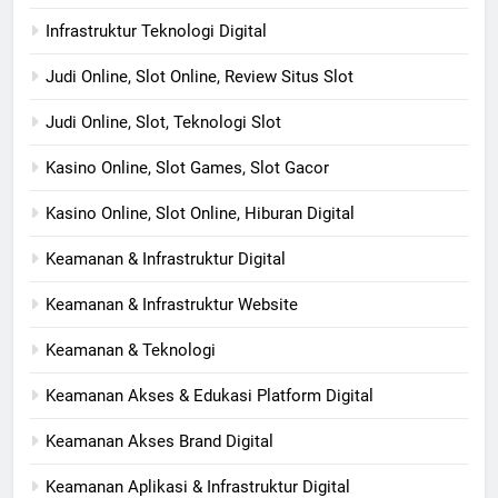
Infrastruktur Teknologi Digital
Judi Online, Slot Online, Review Situs Slot
Judi Online, Slot, Teknologi Slot
Kasino Online, Slot Games, Slot Gacor
Kasino Online, Slot Online, Hiburan Digital
Keamanan & Infrastruktur Digital
Keamanan & Infrastruktur Website
Keamanan & Teknologi
Keamanan Akses & Edukasi Platform Digital
Keamanan Akses Brand Digital
Keamanan Aplikasi & Infrastruktur Digital