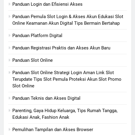
Panduan Login dan Efisiensi Akses
Panduan Pemula Slot Login & Akses Akun Edukasi Slot
Online Keamanan Akun Digital Tips Bermain Bertahap
Panduan Platform Digital
Panduan Registrasi Praktis dan Akses Akun Baru
Panduan Slot Online
Panduan Slot Online Strategi Login Aman Link Slot
Terupdate Tips Slot Pemula Proteksi Akun Slot Promo
Slot Online
Panduan Teknis dan Akses Digital
Parenting, Gaya Hidup Keluarga, Tips Rumah Tangga,
Edukasi Anak, Fashion Anak
Pemulihan Tampilan dan Akses Browser