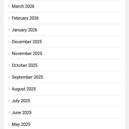
March 2026
February 2026
January 2026
December 2025
November 2025
October 2025
September 2025
August 2025
July 2025
June 2025
May 2025