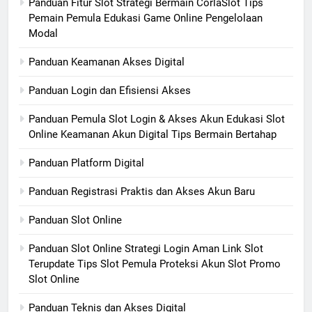
Panduan Fitur Slot Strategi Bermain CorlaSlot Tips
Pemain Pemula Edukasi Game Online Pengelolaan
Modal
Panduan Keamanan Akses Digital
Panduan Login dan Efisiensi Akses
Panduan Pemula Slot Login & Akses Akun Edukasi Slot
Online Keamanan Akun Digital Tips Bermain Bertahap
Panduan Platform Digital
Panduan Registrasi Praktis dan Akses Akun Baru
Panduan Slot Online
Panduan Slot Online Strategi Login Aman Link Slot
Terupdate Tips Slot Pemula Proteksi Akun Slot Promo
Slot Online
Panduan Teknis dan Akses Digital