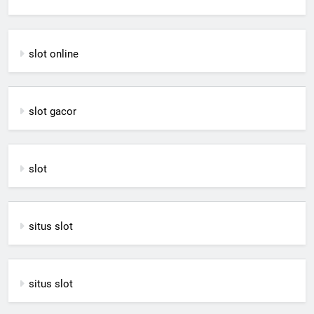
slot online
slot gacor
slot
situs slot
situs slot