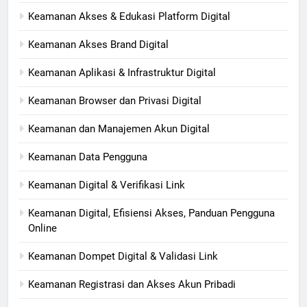
Keamanan Akses & Edukasi Platform Digital
Keamanan Akses Brand Digital
Keamanan Aplikasi & Infrastruktur Digital
Keamanan Browser dan Privasi Digital
Keamanan dan Manajemen Akun Digital
Keamanan Data Pengguna
Keamanan Digital & Verifikasi Link
Keamanan Digital, Efisiensi Akses, Panduan Pengguna
Online
Keamanan Dompet Digital & Validasi Link
Keamanan Registrasi dan Akses Akun Pribadi