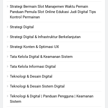
Strategi Bermain Slot Manajemen Waktu Pemain
Panduan Pemula Slot Online Edukasi Judi Digital Tips
Kontrol Permainan
Strategi Digital
Strategi Digital & Infrastruktur Berkelanjutan
Strategi Konten & Optimasi UX
Tata Kelola Digital & Keamanan Sistem
Tata Kelola Informasi Digital
Teknologi & Desain Digital
Teknologi & Desain Sistem Digital
Teknologi & Digital | Panduan Pengguna | Keamanan
Sistem