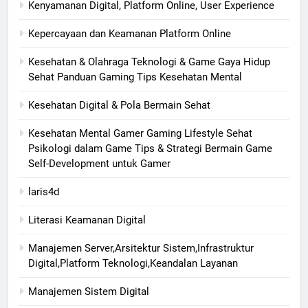
Kenyamanan Digital, Platform Online, User Experience
Kepercayaan dan Keamanan Platform Online
Kesehatan & Olahraga Teknologi & Game Gaya Hidup
Sehat Panduan Gaming Tips Kesehatan Mental
Kesehatan Digital & Pola Bermain Sehat
Kesehatan Mental Gamer Gaming Lifestyle Sehat
Psikologi dalam Game Tips & Strategi Bermain Game
Self-Development untuk Gamer
laris4d
Literasi Keamanan Digital
Manajemen Server,Arsitektur Sistem,Infrastruktur
Digital,Platform Teknologi,Keandalan Layanan
Manajemen Sistem Digital