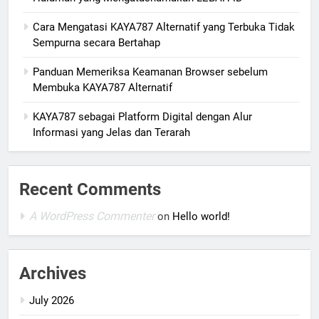
Cara Mengatasi KAYA787 Alternatif yang Terbuka Tidak
Sempurna secara Bertahap
Panduan Memeriksa Keamanan Browser sebelum
Membuka KAYA787 Alternatif
KAYA787 sebagai Platform Digital dengan Alur
Informasi yang Jelas dan Terarah
Recent Comments
A WordPress Commenter
on
Hello world!
Archives
July 2026