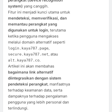
perangkat (device recognition
system)
yang canggih.
Fitur ini menjadi kunci utama untuk
mendeteksi, memverifikasi, dan
memantau perangkat yang
digunakan untuk login
, terutama
ketika pengguna mengakses
melalui domain alternatif seperti
,
login.kaya787.page
, atau
secure.kaya787.net
.
alt.kaya787.co
Artikel ini akan membahas
bagaimana link alternatif
diintegrasikan dengan sistem
pendeteksi perangkat
, manfaatnya
terhadap keamanan data, serta
dampaknya terhadap pengalaman
pengguna yang lebih personal dan
terlindungi.