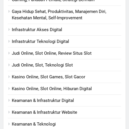
Gaya Hidup Sehat, Produktivitas, Manajemen Diri,
Kesehatan Mental, Self-Improvement
Infrastruktur Akses Digital
Infrastruktur Teknologi Digital
Judi Online, Slot Online, Review Situs Slot
Judi Online, Slot, Teknologi Slot
Kasino Online, Slot Games, Slot Gacor
Kasino Online, Slot Online, Hiburan Digital
Keamanan & Infrastruktur Digital
Keamanan & Infrastruktur Website
Keamanan & Teknologi