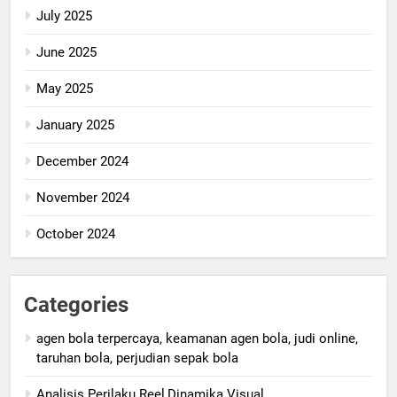
July 2025
June 2025
May 2025
January 2025
December 2024
November 2024
October 2024
Categories
agen bola terpercaya, keamanan agen bola, judi online,
taruhan bola, perjudian sepak bola
Analisis Perilaku Reel,Dinamika Visual