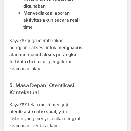
digunakan
Menyediakan laporan
aktivitas akun secara real-
time
Kaya787 juga memberikan
pengguna akses untuk
menghapus
atau mencabut akses perangkat
tertentu
dari panel pengaturan
keamanan akun.
5. Masa Depan: Otentikasi
Kontekstual
Kaya787 telah mulai menguji
otentikasi kontekstual
, yaitu
sistem yang menyesuaikan tingkat
keamanan berdasarkan: