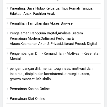
Parenting, Gaya Hidup Keluarga, Tips Rumah Tangga,
Edukasi Anak, Fashion Anak
Pemulihan Tampilan dan Akses Browser
Pengalaman Pengguna Digital,Analisis Sistem
Permainan Modern,Optimasi Performa &
Akses,Keamanan Akun & Privasi,Literasi Produk Digital
Pengembangan Diri • Kemandirian • Motivasi • Kesehatan
Mental
pengembangan diri, mental toughness, motivasi dan
inspirasi, disiplin dan konsistensi, strategi sukses,
growth mindset, life skills
Permainan Kasino Online
Permainan Slot Online