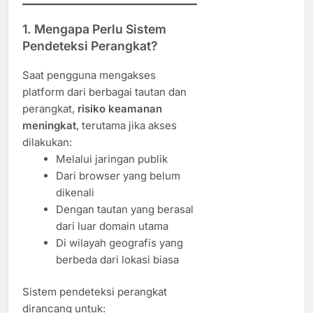
1. Mengapa Perlu Sistem
Pendeteksi Perangkat?
Saat pengguna mengakses
platform dari berbagai tautan dan
perangkat,
risiko keamanan
meningkat
, terutama jika akses
dilakukan:
Melalui jaringan publik
Dari browser yang belum
dikenali
Dengan tautan yang berasal
dari luar domain utama
Di wilayah geografis yang
berbeda dari lokasi biasa
Sistem pendeteksi perangkat
dirancang untuk: