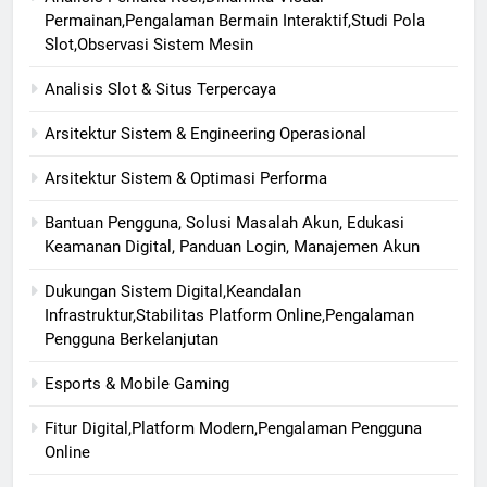
Permainan,Pengalaman Bermain Interaktif,Studi Pola
Slot,Observasi Sistem Mesin
Analisis Slot & Situs Terpercaya
Arsitektur Sistem & Engineering Operasional
Arsitektur Sistem & Optimasi Performa
Bantuan Pengguna, Solusi Masalah Akun, Edukasi
Keamanan Digital, Panduan Login, Manajemen Akun
Dukungan Sistem Digital,Keandalan
Infrastruktur,Stabilitas Platform Online,Pengalaman
Pengguna Berkelanjutan
Esports & Mobile Gaming
Fitur Digital,Platform Modern,Pengalaman Pengguna
Online