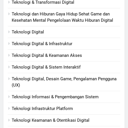
Teknologi & Transformasi Digital
Teknologi dan Hiburan Gaya Hidup Sehat Game dan
Kesehatan Mental Pengelolaan Waktu Hiburan Digital
Teknologi Digital
Teknologi Digital & Infrastruktur
Teknologi Digital & Keamanan Akses
Teknologi Digital & Sistem Interaktif
Teknologi Digital, Desain Game, Pengalaman Pengguna
(UX)
Teknologi Informasi & Pengembangan Sistem
Teknologi Infrastruktur Platform
Teknologi Keamanan & Otentikasi Digital