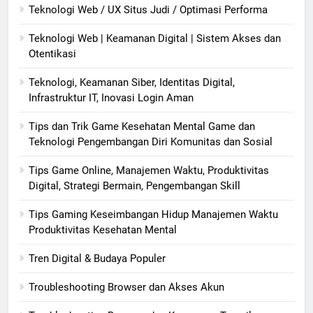
Teknologi Web / UX Situs Judi / Optimasi Performa
Teknologi Web | Keamanan Digital | Sistem Akses dan
Otentikasi
Teknologi, Keamanan Siber, Identitas Digital,
Infrastruktur IT, Inovasi Login Aman
Tips dan Trik Game Kesehatan Mental Game dan
Teknologi Pengembangan Diri Komunitas dan Sosial
Tips Game Online, Manajemen Waktu, Produktivitas
Digital, Strategi Bermain, Pengembangan Skill
Tips Gaming Keseimbangan Hidup Manajemen Waktu
Produktivitas Kesehatan Mental
Tren Digital & Budaya Populer
Troubleshooting Browser dan Akses Akun