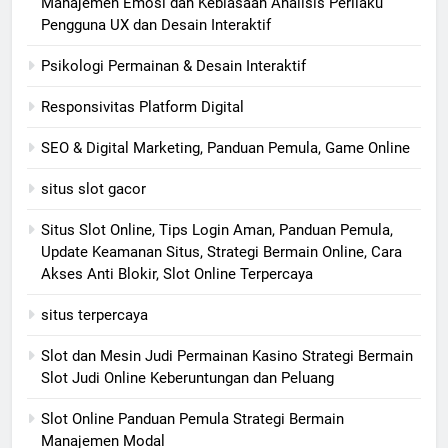
Manajemen Emosi dan Kebiasaan Analisis Perilaku
Pengguna UX dan Desain Interaktif
Psikologi Permainan & Desain Interaktif
Responsivitas Platform Digital
SEO & Digital Marketing, Panduan Pemula, Game Online
situs slot gacor
Situs Slot Online, Tips Login Aman, Panduan Pemula,
Update Keamanan Situs, Strategi Bermain Online, Cara
Akses Anti Blokir, Slot Online Terpercaya
situs terpercaya
Slot dan Mesin Judi Permainan Kasino Strategi Bermain
Slot Judi Online Keberuntungan dan Peluang
Slot Online Panduan Pemula Strategi Bermain
Manajemen Modal