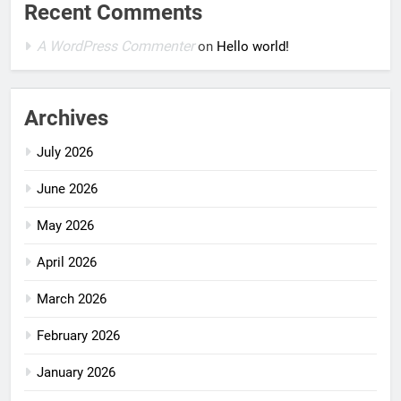
Recent Comments
A WordPress Commenter
on
Hello world!
Archives
July 2026
June 2026
May 2026
April 2026
March 2026
February 2026
January 2026