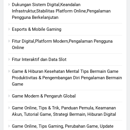
Dukungan Sistem Digital,Keandalan
Infrastruktur,Stabilitas Platform Online,Pengalaman
Pengguna Berkelanjutan
Esports & Mobile Gaming
Fitur Digital,Platform Modern,Pengalaman Pengguna
Online
Fitur Interaktif dan Data Slot
Game & Hiburan Kesehatan Mental Tips Bermain Game
Produktivitas & Pengembangan Diri Pengalaman Bermain
Game
Game Modern & Pengaruh Global
Game Online, Tips & Trik, Panduan Pemula, Keamanan
Akun, Tutorial Game, Strategi Bermain, Hiburan Digital
Game Online, Tips Gaming, Perubahan Game, Update