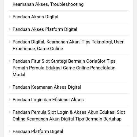
Keamanan Akses, Troubleshooting
Panduan Akses Digital
Panduan Akses Platform Digital
Panduan Digital, Keamanan Akun, Tips Teknologi, User
Experience, Game Online
Panduan Fitur Slot Strategi Bermain CorlaSlot Tips
Pemain Pemula Edukasi Game Online Pengelolaan
Modal
Panduan Keamanan Akses Digital
Panduan Login dan Efisiensi Akses
Panduan Pemula Slot Login & Akses Akun Edukasi Slot
Online Keamanan Akun Digital Tips Bermain Bertahap
Panduan Platform Digital