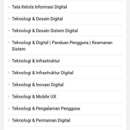
Tata Kelola Informasi Digital
Teknologi & Desain Digital
Teknologi & Desain Sistem Digital
Teknologi & Digital | Panduan Pengguna | Keamanan
Sistem
Teknologi & Infrastruktur
Teknologi & Infrastruktur Digital
Teknologi & Inovasi Digital
Teknologi & Mobile UX
Teknologi & Pengalaman Pengguna
Teknologi & Permainan Digital