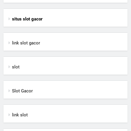
situs slot gacor
link slot gacor
slot
Slot Gacor
link slot