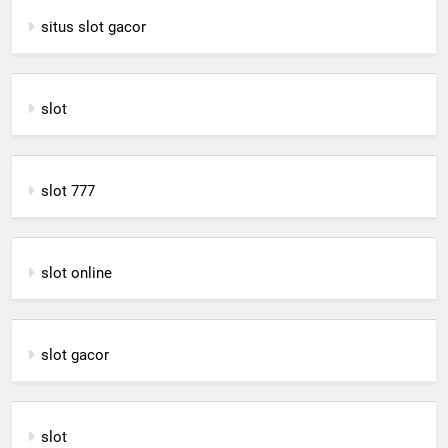
situs slot gacor
slot
slot 777
slot online
slot gacor
slot