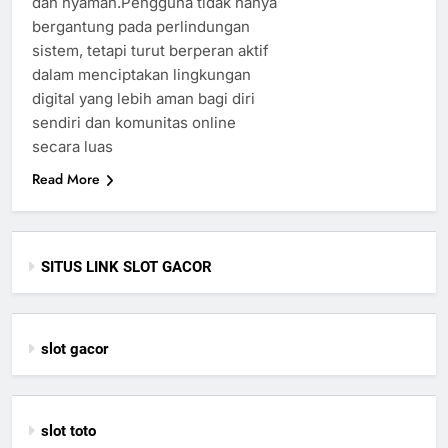
dan nyaman.Pengguna tidak hanya
bergantung pada perlindungan
sistem, tetapi turut berperan aktif
dalam menciptakan lingkungan
digital yang lebih aman bagi diri
sendiri dan komunitas online
secara luas
Read More
SITUS LINK SLOT GACOR
slot gacor
slot toto