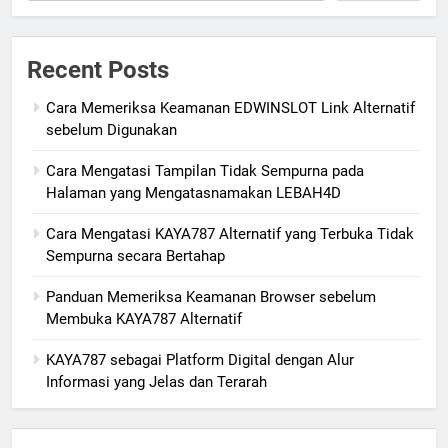
Recent Posts
Cara Memeriksa Keamanan EDWINSLOT Link Alternatif
sebelum Digunakan
Cara Mengatasi Tampilan Tidak Sempurna pada
Halaman yang Mengatasnamakan LEBAH4D
Cara Mengatasi KAYA787 Alternatif yang Terbuka Tidak
Sempurna secara Bertahap
Panduan Memeriksa Keamanan Browser sebelum
Membuka KAYA787 Alternatif
KAYA787 sebagai Platform Digital dengan Alur
Informasi yang Jelas dan Terarah