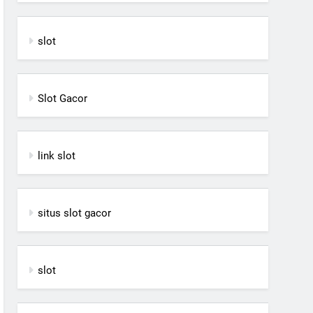
slot
Slot Gacor
link slot
situs slot gacor
slot