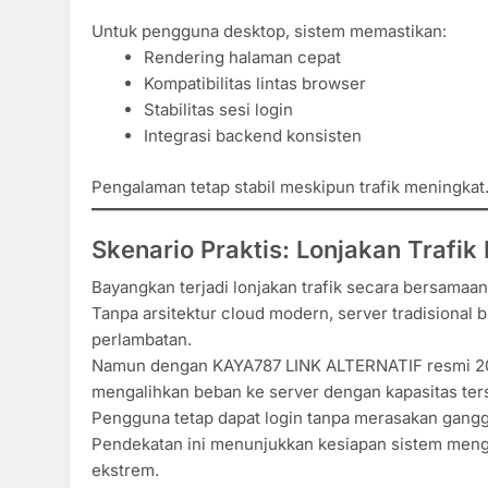
Untuk pengguna desktop, sistem memastikan:
Rendering halaman cepat
Kompatibilitas lintas browser
Stabilitas sesi login
Integrasi backend konsisten
Pengalaman tetap stabil meskipun trafik meningkat
Skenario Praktis: Lonjakan Trafi
Bayangkan terjadi lonjakan trafik secara bersamaan
Tanpa arsitektur cloud modern, server tradisional 
perlambatan.
Namun dengan KAYA787 LINK ALTERNATIF resmi 20
mengalihkan beban ke server dengan kapasitas ter
Pengguna tetap dapat login tanpa merasakan gangg
Pendekatan ini menunjukkan kesiapan sistem meng
ekstrem.