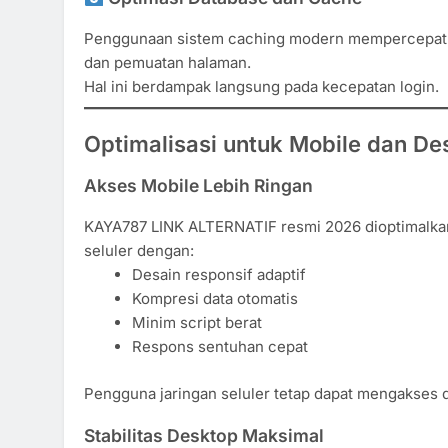
Penggunaan sistem caching modern mempercepat p
dan pemuatan halaman.
Hal ini berdampak langsung pada kecepatan login.
Optimalisasi untuk Mobile dan De
Akses Mobile Lebih Ringan
KAYA787 LINK ALTERNATIF resmi 2026 dioptimalka
seluler dengan:
Desain responsif adaptif
Kompresi data otomatis
Minim script berat
Respons sentuhan cepat
Pengguna jaringan seluler tetap dapat mengakses 
Stabilitas Desktop Maksimal