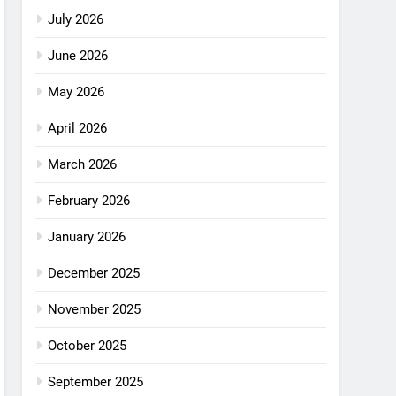
July 2026
June 2026
May 2026
April 2026
March 2026
February 2026
January 2026
December 2025
November 2025
October 2025
September 2025