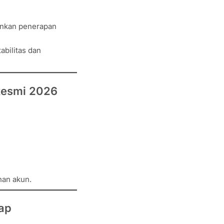
nkan penerapan
abilitas dan
 Resmi 2026
nan akun.
ap