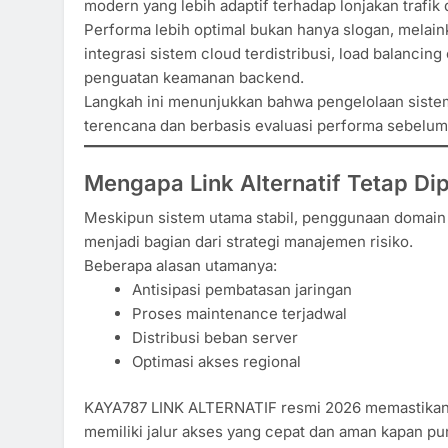
modern yang lebih adaptif terhadap lonjakan trafik 
Performa lebih optimal bukan hanya slogan, melaink
integrasi sistem cloud terdistribusi, load balancing
penguatan keamanan backend.
Langkah ini menunjukkan bahwa pengelolaan siste
terencana dan berbasis evaluasi performa sebelum
Mengapa Link Alternatif Tetap Di
Meskipun sistem utama stabil, penggunaan domain a
menjadi bagian dari strategi manajemen risiko.
Beberapa alasan utamanya:
Antisipasi pembatasan jaringan
Proses maintenance terjadwal
Distribusi beban server
Optimasi akses regional
KAYA787 LINK ALTERNATIF resmi 2026 memastikan
memiliki jalur akses yang cepat dan aman kapan pu