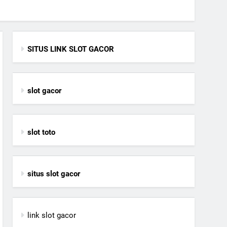
SITUS LINK SLOT GACOR
slot gacor
slot toto
situs slot gacor
link slot gacor