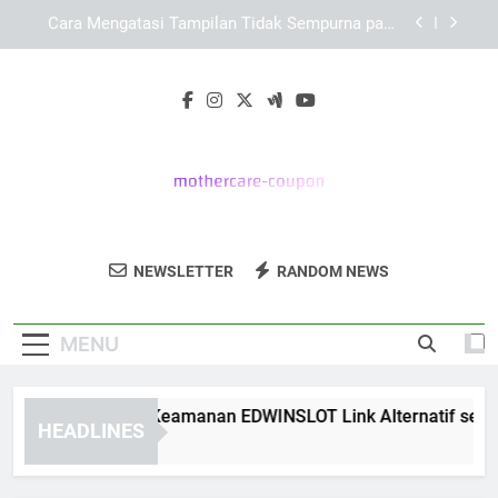
Skip
Cara Mengatasi KAYA787 Alternatif yang Terbuka
to
Tidak Sempurna secara Bertahap
content
Panduan Memeriksa Keamanan Browser sebelum
Membuka KAYA787 Alternatif
Cara Memeriksa Keamanan EDWINSLOT Link
Alternatif sebelum Digunakan
Cara Mengatasi Tampilan Tidak Sempurna pada
Halaman yang Mengatasnamakan LEBAH4D
Cara Mengatasi KAYA787 Alternatif yang Terbuka
Tidak Sempurna secara Bertahap
Mother Care
Dapatkan Kupon Dan Diskon Produk Bayi Di
Panduan Memeriksa Keamanan Browser sebelum
NEWSLETTER
RANDOM NEWS
Coupon
Membuka KAYA787 Alternatif
Mother Care Coupon.
MENU
ra Memeriksa Keamanan EDWINSLOT Link Alternatif sebelum
HEADLINES
Weeks Ago