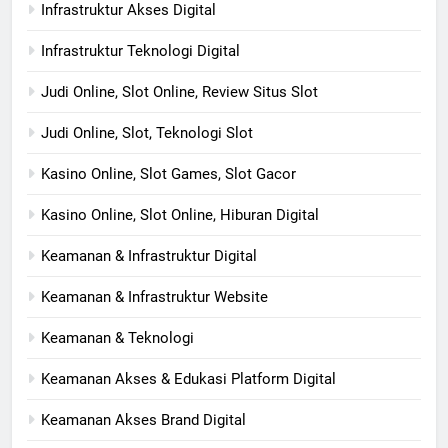
Infrastruktur Akses Digital
Infrastruktur Teknologi Digital
Judi Online, Slot Online, Review Situs Slot
Judi Online, Slot, Teknologi Slot
Kasino Online, Slot Games, Slot Gacor
Kasino Online, Slot Online, Hiburan Digital
Keamanan & Infrastruktur Digital
Keamanan & Infrastruktur Website
Keamanan & Teknologi
Keamanan Akses & Edukasi Platform Digital
Keamanan Akses Brand Digital