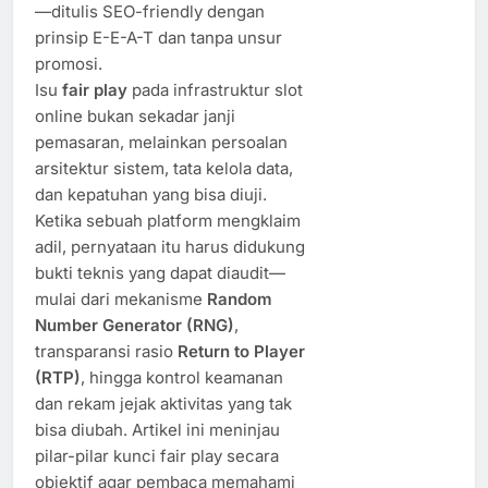
—ditulis SEO-friendly dengan
prinsip E-E-A-T dan tanpa unsur
promosi.
Isu
fair play
pada infrastruktur slot
online bukan sekadar janji
pemasaran, melainkan persoalan
arsitektur sistem, tata kelola data,
dan kepatuhan yang bisa diuji.
Ketika sebuah platform mengklaim
adil, pernyataan itu harus didukung
bukti teknis yang dapat diaudit—
mulai dari mekanisme
Random
Number Generator (RNG)
,
transparansi rasio
Return to Player
(RTP)
, hingga kontrol keamanan
dan rekam jejak aktivitas yang tak
bisa diubah. Artikel ini meninjau
pilar-pilar kunci fair play secara
objektif agar pembaca memahami