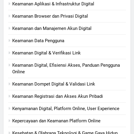
Keamanan Aplikasi & Infrastruktur Digital
Keamanan Browser dan Privasi Digital
Keamanan dan Manajemen Akun Digital
Keamanan Data Pengguna
Keamanan Digital & Verifikasi Link
Keamanan Digital, Efisiensi Akses, Panduan Pengguna
Online
Keamanan Dompet Digital & Validasi Link
Keamanan Registrasi dan Akses Akun Pribadi
Kenyamanan Digital, Platform Online, User Experience
Kepercayaan dan Keamanan Platform Online
Kesehatan & Olahraga Teknologi & Game Gaya Hidup