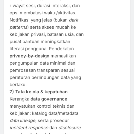
riwayat sesi, durasi interaksi, dan
opsi membatasi waktu/aktivitas.
Notifikasi yang jelas (bukan
dark
patterns
) serta akses mudah ke
kebijakan privasi, batasan usia, dan
pusat bantuan meningkatkan
literasi pengguna. Pendekatan
privacy-by-design
memastikan
pengumpulan data minimal dan
pemrosesan transparan sesuai
peraturan perlindungan data yang
berlaku.
7) Tata kelola & kepatuhan
Kerangka
data governance
menyatukan kontrol teknis dan
kebijakan: katalog data/metadata,
data lineage
, serta prosedur
incident response
dan
disclosure