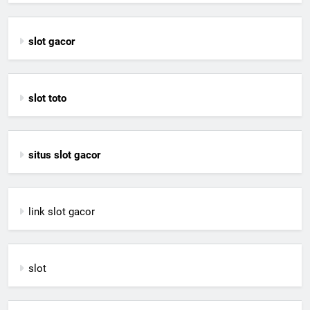
slot gacor
slot toto
situs slot gacor
link slot gacor
slot