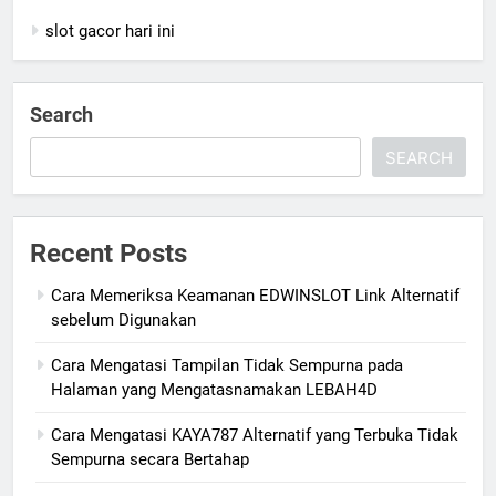
slot gacor hari ini
Search
SEARCH
Recent Posts
Cara Memeriksa Keamanan EDWINSLOT Link Alternatif
sebelum Digunakan
Cara Mengatasi Tampilan Tidak Sempurna pada
Halaman yang Mengatasnamakan LEBAH4D
Cara Mengatasi KAYA787 Alternatif yang Terbuka Tidak
Sempurna secara Bertahap