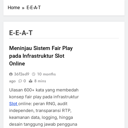
Home
E-E-A-T
E-E-A-T
Meninjau Sistem Fair Play
pada Infrastruktur Slot
Online
36f2ed9
10 months
ago
0
8 mins
Ulasan 600+ kata yang membedah
konsep fair play pada infrastruktur
Slot
online: peran RNG, audit
independen, transparansi RTP,
keamanan data, logging, hingga
desain tanggung jawab pengguna