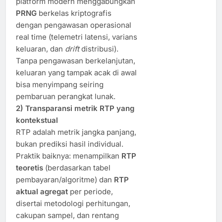
platform modern menggabungkan
PRNG
berkelas kriptografis
dengan pengawasan operasional
real time (telemetri latensi, varians
keluaran, dan
drift
distribusi).
Tanpa pengawasan berkelanjutan,
keluaran yang tampak acak di awal
bisa menyimpang seiring
pembaruan perangkat lunak.
2) Transparansi metrik RTP yang
kontekstual
RTP adalah metrik jangka panjang,
bukan prediksi hasil individual.
Praktik baiknya: menampilkan
RTP
teoretis
(berdasarkan tabel
pembayaran/algoritme) dan
RTP
aktual agregat
per periode,
disertai metodologi perhitungan,
cakupan sampel, dan rentang