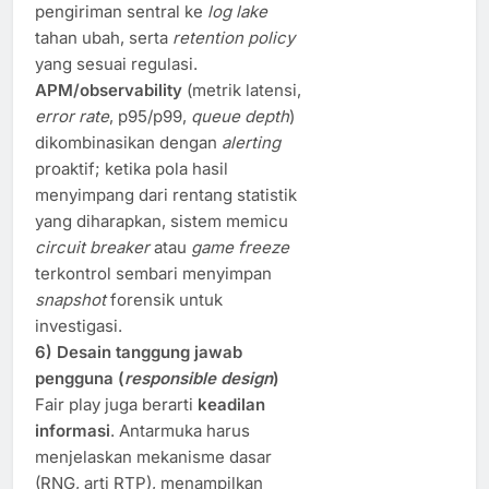
pengiriman sentral ke
log lake
tahan ubah, serta
retention policy
yang sesuai regulasi.
APM/observability
(metrik latensi,
error rate
, p95/p99,
queue depth
)
dikombinasikan dengan
alerting
proaktif; ketika pola hasil
menyimpang dari rentang statistik
yang diharapkan, sistem memicu
circuit breaker
atau
game freeze
terkontrol sembari menyimpan
snapshot
forensik untuk
investigasi.
6) Desain tanggung jawab
pengguna (
responsible design
)
Fair play juga berarti
keadilan
informasi
. Antarmuka harus
menjelaskan mekanisme dasar
(RNG, arti RTP), menampilkan