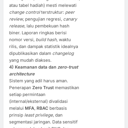
atau tabel hadiah) mesti melewati
change control
terstruktur:
peer
review
, pengujian regresi,
canary
release
, lalu pembekuan hash
biner. Laporan ringkas berisi
nomor versi,
build hash
, waktu
rilis, dan dampak statistik idealnya
dipublikasikan dalam
changelog
yang mudah diakses.
4) Keamanan data dan
zero-trust
architecture
Sistem yang adil harus aman.
Penerapan
Zero Trust
memastikan
setiap permintaan
(internal/eksternal) divalidasi
melalui
MFA
,
RBAC
berbasis
prinsip
least privilege
, dan
segmentasi jaringan. Data sensitif