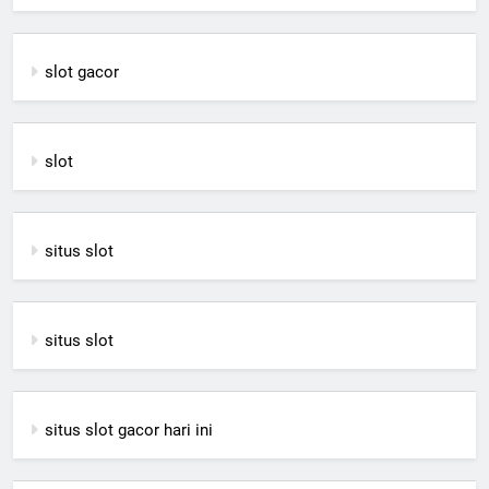
slot gacor
slot
situs slot
situs slot
situs slot gacor hari ini