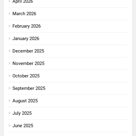
April 2026
March 2026
February 2026
January 2026
December 2025
November 2025
October 2025
September 2025
August 2025
July 2025
June 2025