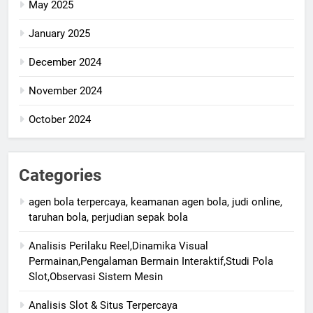
May 2025
January 2025
December 2024
November 2024
October 2024
Categories
agen bola terpercaya, keamanan agen bola, judi online,
taruhan bola, perjudian sepak bola
Analisis Perilaku Reel,Dinamika Visual
Permainan,Pengalaman Bermain Interaktif,Studi Pola
Slot,Observasi Sistem Mesin
Analisis Slot & Situs Terpercaya