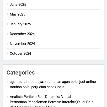
June 2025
May 2025
January 2025
December 2024
November 2024
October 2024
Categories
agen bola terpercaya, keamanan agen bola, judi online,
taruhan bola, perjudian sepak bola
Analisis Perilaku Reel,Dinamika Visual
Permainan,Pengalaman Bermain Interaktif,Studi Pola