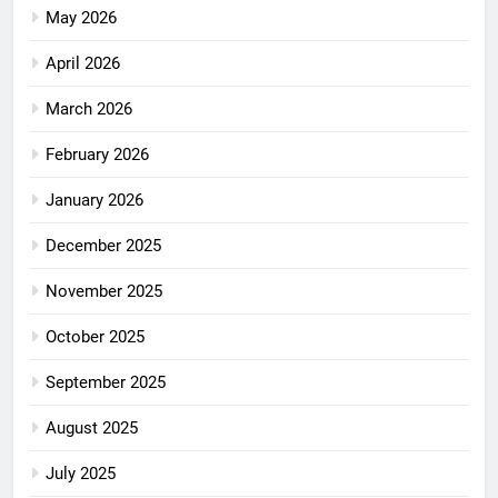
May 2026
April 2026
March 2026
February 2026
January 2026
December 2025
November 2025
October 2025
September 2025
August 2025
July 2025