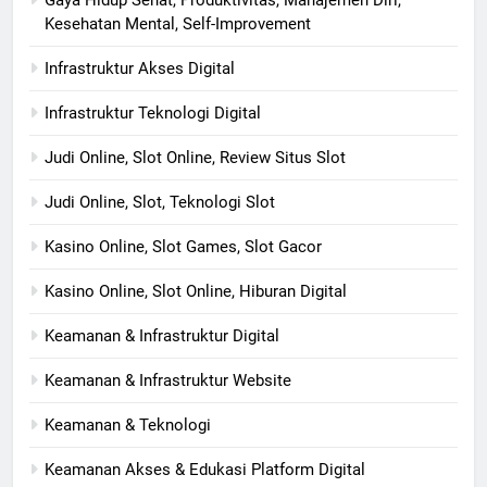
Kesehatan Mental, Self-Improvement
Infrastruktur Akses Digital
Infrastruktur Teknologi Digital
Judi Online, Slot Online, Review Situs Slot
Judi Online, Slot, Teknologi Slot
Kasino Online, Slot Games, Slot Gacor
Kasino Online, Slot Online, Hiburan Digital
Keamanan & Infrastruktur Digital
Keamanan & Infrastruktur Website
Keamanan & Teknologi
Keamanan Akses & Edukasi Platform Digital