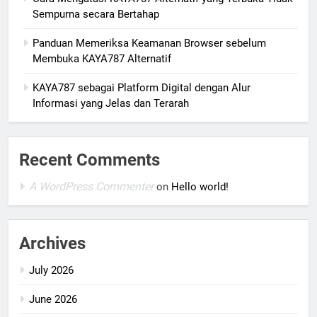
Sempurna secara Bertahap
Panduan Memeriksa Keamanan Browser sebelum
Membuka KAYA787 Alternatif
KAYA787 sebagai Platform Digital dengan Alur
Informasi yang Jelas dan Terarah
Recent Comments
A WordPress Commenter
on
Hello world!
Archives
July 2026
June 2026