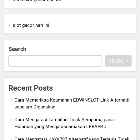
slot gacor hari ini
Search
SEARCH
Recent Posts
Cara Memeriksa Keamanan EDWINSLOT Link Alternatif
sebelum Digunakan
Cara Mengatasi Tampilan Tidak Sempurna pada
Halaman yang Mengatasnamakan LEBAH4D
Cara Mengatasi KAYA787 Alternatif yang Terbuka Tidak