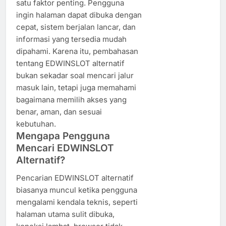
satu faktor penting. Pengguna
ingin halaman dapat dibuka dengan
cepat, sistem berjalan lancar, dan
informasi yang tersedia mudah
dipahami. Karena itu, pembahasan
tentang EDWINSLOT alternatif
bukan sekadar soal mencari jalur
masuk lain, tetapi juga memahami
bagaimana memilih akses yang
benar, aman, dan sesuai
kebutuhan.
Mengapa Pengguna
Mencari EDWINSLOT
Alternatif?
Pencarian EDWINSLOT alternatif
biasanya muncul ketika pengguna
mengalami kendala teknis, seperti
halaman utama sulit dibuka,