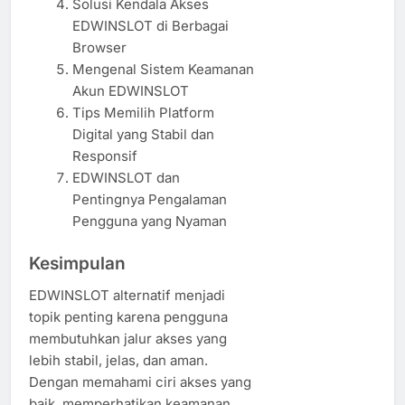
Solusi Kendala Akses
EDWINSLOT di Berbagai
Browser
Mengenal Sistem Keamanan
Akun EDWINSLOT
Tips Memilih Platform
Digital yang Stabil dan
Responsif
EDWINSLOT dan
Pentingnya Pengalaman
Pengguna yang Nyaman
Kesimpulan
EDWINSLOT alternatif menjadi
topik penting karena pengguna
membutuhkan jalur akses yang
lebih stabil, jelas, dan aman.
Dengan memahami ciri akses yang
baik, memperhatikan keamanan