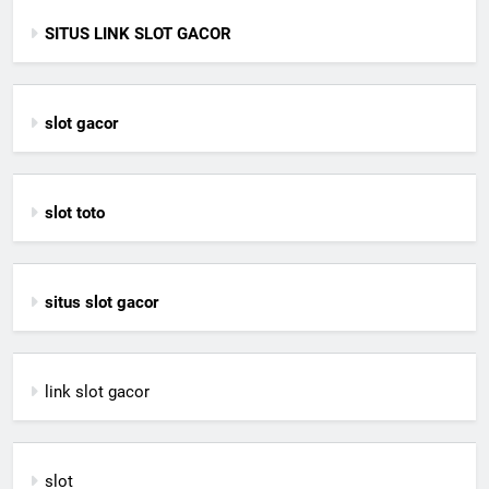
SITUS LINK SLOT GACOR
slot gacor
slot toto
situs slot gacor
link slot gacor
slot