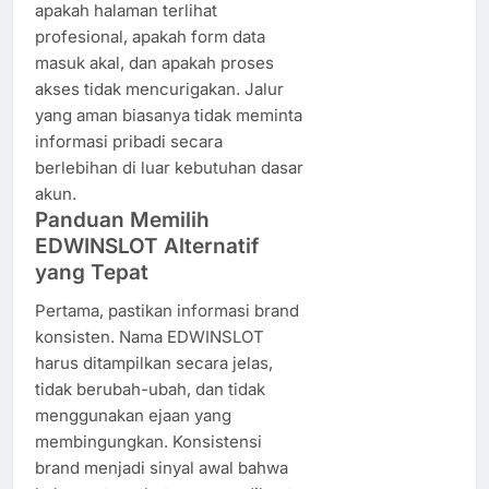
apakah halaman terlihat
profesional, apakah form data
masuk akal, dan apakah proses
akses tidak mencurigakan. Jalur
yang aman biasanya tidak meminta
informasi pribadi secara
berlebihan di luar kebutuhan dasar
akun.
Panduan Memilih
EDWINSLOT Alternatif
yang Tepat
Pertama, pastikan informasi brand
konsisten. Nama EDWINSLOT
harus ditampilkan secara jelas,
tidak berubah-ubah, dan tidak
menggunakan ejaan yang
membingungkan. Konsistensi
brand menjadi sinyal awal bahwa