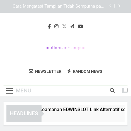
Skip
Cara Mengatasi KAYA787 Alternatif yang Terbuka
to
Tidak Sempurna secara Bertahap
content
Panduan Memeriksa Keamanan Browser sebelum
Membuka KAYA787 Alternatif
Cara Memeriksa Keamanan EDWINSLOT Link
Alternatif sebelum Digunakan
Cara Mengatasi Tampilan Tidak Sempurna pada
Halaman yang Mengatasnamakan LEBAH4D
Cara Mengatasi KAYA787 Alternatif yang Terbuka
Tidak Sempurna secara Bertahap
Mother Care
Dapatkan Kupon Dan Diskon Produk Bayi Di
Panduan Memeriksa Keamanan Browser sebelum
NEWSLETTER
RANDOM NEWS
Coupon
Membuka KAYA787 Alternatif
Mother Care Coupon.
MENU
ra Memeriksa Keamanan EDWINSLOT Link Alternatif sebelum
HEADLINES
Weeks Ago