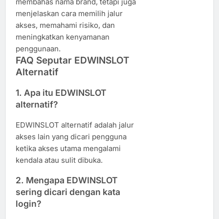
membahas nama brand, tetapi juga
menjelaskan cara memilih jalur
akses, memahami risiko, dan
meningkatkan kenyamanan
penggunaan.
FAQ Seputar EDWINSLOT
Alternatif
1. Apa itu EDWINSLOT
alternatif?
EDWINSLOT alternatif adalah jalur
akses lain yang dicari pengguna
ketika akses utama mengalami
kendala atau sulit dibuka.
2. Mengapa EDWINSLOT
sering dicari dengan kata
login?