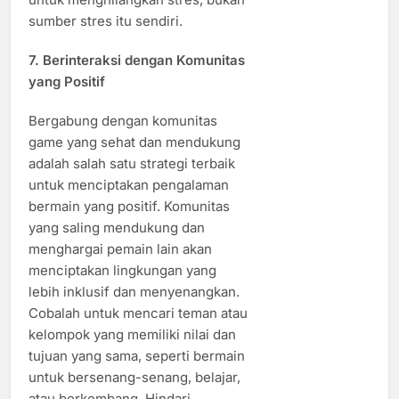
sumber stres itu sendiri.
7. Berinteraksi dengan Komunitas
yang Positif
Bergabung dengan komunitas
game yang sehat dan mendukung
adalah salah satu strategi terbaik
untuk menciptakan pengalaman
bermain yang positif. Komunitas
yang saling mendukung dan
menghargai pemain lain akan
menciptakan lingkungan yang
lebih inklusif dan menyenangkan.
Cobalah untuk mencari teman atau
kelompok yang memiliki nilai dan
tujuan yang sama, seperti bermain
untuk bersenang-senang, belajar,
atau berkembang. Hindari