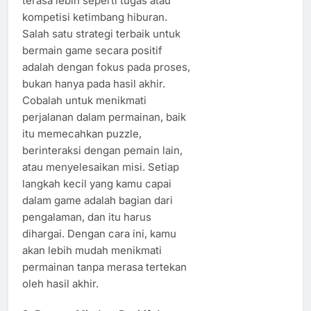
terasa lebih seperti tugas atau
kompetisi ketimbang hiburan.
Salah satu strategi terbaik untuk
bermain game secara positif
adalah dengan fokus pada proses,
bukan hanya pada hasil akhir.
Cobalah untuk menikmati
perjalanan dalam permainan, baik
itu memecahkan puzzle,
berinteraksi dengan pemain lain,
atau menyelesaikan misi. Setiap
langkah kecil yang kamu capai
dalam game adalah bagian dari
pengalaman, dan itu harus
dihargai. Dengan cara ini, kamu
akan lebih mudah menikmati
permainan tanpa merasa tertekan
oleh hasil akhir.