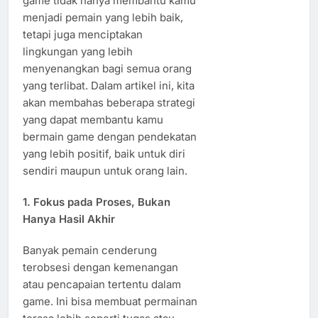
game tidak hanya membantu kamu
menjadi pemain yang lebih baik,
tetapi juga menciptakan
lingkungan yang lebih
menyenangkan bagi semua orang
yang terlibat. Dalam artikel ini, kita
akan membahas beberapa strategi
yang dapat membantu kamu
bermain game dengan pendekatan
yang lebih positif, baik untuk diri
sendiri maupun untuk orang lain.
1. Fokus pada Proses, Bukan
Hanya Hasil Akhir
Banyak pemain cenderung
terobsesi dengan kemenangan
atau pencapaian tertentu dalam
game. Ini bisa membuat permainan