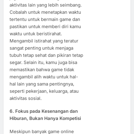
aktivitas lain yang lebih seimbang.
Cobalah untuk menetapkan waktu
tertentu untuk bermain game dan
pastikan untuk memberi diri kamu
waktu untuk beristirahat.
Mengambil istirahat yang teratur
sangat penting untuk menjaga
tubuh tetap sehat dan pikiran tetap
segar. Selain itu, kamu juga bisa
memastikan bahwa game tidak
mengambil alih waktu untuk hal-
hal lain yang sama pentingnya,
seperti pekerjaan, keluarga, atau
aktivitas sosial.
6. Fokus pada Kesenangan dan
Hiburan, Bukan Hanya Kompetisi
Meskipun banyak game online