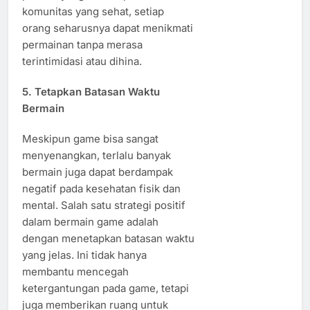
komunitas yang sehat, setiap
orang seharusnya dapat menikmati
permainan tanpa merasa
terintimidasi atau dihina.
5. Tetapkan Batasan Waktu
Bermain
Meskipun game bisa sangat
menyenangkan, terlalu banyak
bermain juga dapat berdampak
negatif pada kesehatan fisik dan
mental. Salah satu strategi positif
dalam bermain game adalah
dengan menetapkan batasan waktu
yang jelas. Ini tidak hanya
membantu mencegah
ketergantungan pada game, tetapi
juga memberikan ruang untuk