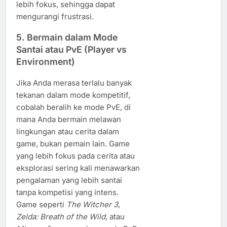
lebih fokus, sehingga dapat
mengurangi frustrasi.
5.
Bermain dalam Mode
Santai atau PvE (Player vs
Environment)
Jika Anda merasa terlalu banyak
tekanan dalam mode kompetitif,
cobalah beralih ke mode PvE, di
mana Anda bermain melawan
lingkungan atau cerita dalam
game, bukan pemain lain. Game
yang lebih fokus pada cerita atau
eksplorasi sering kali menawarkan
pengalaman yang lebih santai
tanpa kompetisi yang intens.
Game seperti
The Witcher 3
,
Zelda: Breath of the Wild
, atau