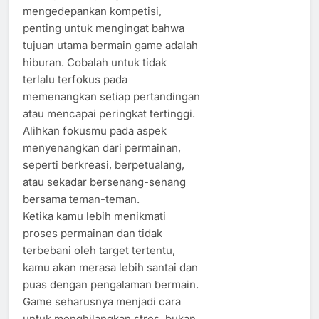
mengedepankan kompetisi,
penting untuk mengingat bahwa
tujuan utama bermain game adalah
hiburan. Cobalah untuk tidak
terlalu terfokus pada
memenangkan setiap pertandingan
atau mencapai peringkat tertinggi.
Alihkan fokusmu pada aspek
menyenangkan dari permainan,
seperti berkreasi, berpetualang,
atau sekadar bersenang-senang
bersama teman-teman.
Ketika kamu lebih menikmati
proses permainan dan tidak
terbebani oleh target tertentu,
kamu akan merasa lebih santai dan
puas dengan pengalaman bermain.
Game seharusnya menjadi cara
untuk menghilangkan stres, bukan