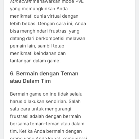
Minecraft
menawarkan mode PvE
yang memungkinkan Anda
menikmati dunia virtual dengan
lebih bebas. Dengan cara ini, Anda
bisa menghindari frustrasi yang
datang dari berkompetisi melawan
pemain lain, sambil tetap
menikmati keindahan dan
tantangan dalam game.
6.
Bermain dengan Teman
atau Dalam Tim
Bermain game online tidak selalu
harus dilakukan sendirian. Salah
satu cara untuk mengurangi
frustrasi adalah dengan bermain
bersama teman-teman atau dalam
tim. Ketika Anda bermain dengan
orang yang Anda kenal, komunikasi