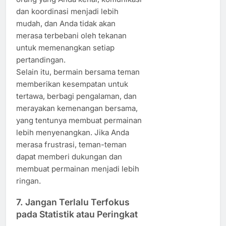
dan koordinasi menjadi lebih
mudah, dan Anda tidak akan
merasa terbebani oleh tekanan
untuk memenangkan setiap
pertandingan.
Selain itu, bermain bersama teman
memberikan kesempatan untuk
tertawa, berbagi pengalaman, dan
merayakan kemenangan bersama,
yang tentunya membuat permainan
lebih menyenangkan. Jika Anda
merasa frustrasi, teman-teman
dapat memberi dukungan dan
membuat permainan menjadi lebih
ringan.
7.
Jangan Terlalu Terfokus
pada Statistik atau Peringkat