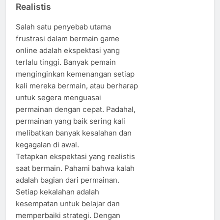
Realistis
Salah satu penyebab utama
frustrasi dalam bermain game
online adalah ekspektasi yang
terlalu tinggi. Banyak pemain
menginginkan kemenangan setiap
kali mereka bermain, atau berharap
untuk segera menguasai
permainan dengan cepat. Padahal,
permainan yang baik sering kali
melibatkan banyak kesalahan dan
kegagalan di awal.
Tetapkan ekspektasi yang realistis
saat bermain. Pahami bahwa kalah
adalah bagian dari permainan.
Setiap kekalahan adalah
kesempatan untuk belajar dan
memperbaiki strategi. Dengan