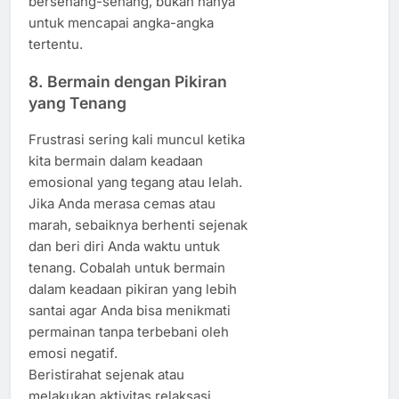
bersenang-senang, bukan hanya
untuk mencapai angka-angka
tertentu.
8.
Bermain dengan Pikiran
yang Tenang
Frustrasi sering kali muncul ketika
kita bermain dalam keadaan
emosional yang tegang atau lelah.
Jika Anda merasa cemas atau
marah, sebaiknya berhenti sejenak
dan beri diri Anda waktu untuk
tenang. Cobalah untuk bermain
dalam keadaan pikiran yang lebih
santai agar Anda bisa menikmati
permainan tanpa terbebani oleh
emosi negatif.
Beristirahat sejenak atau
melakukan aktivitas relaksasi,