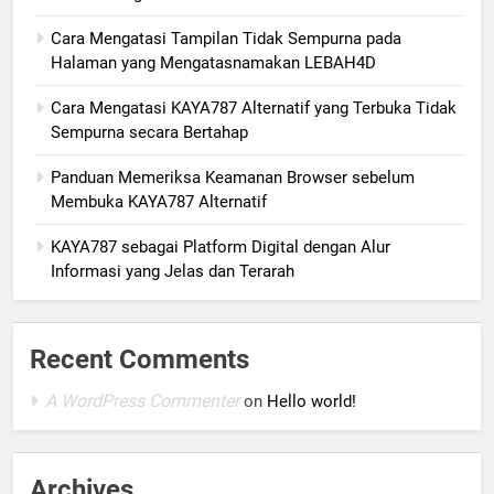
Cara Mengatasi Tampilan Tidak Sempurna pada
Halaman yang Mengatasnamakan LEBAH4D
Cara Mengatasi KAYA787 Alternatif yang Terbuka Tidak
Sempurna secara Bertahap
Panduan Memeriksa Keamanan Browser sebelum
Membuka KAYA787 Alternatif
KAYA787 sebagai Platform Digital dengan Alur
Informasi yang Jelas dan Terarah
Recent Comments
A WordPress Commenter
on
Hello world!
Archives