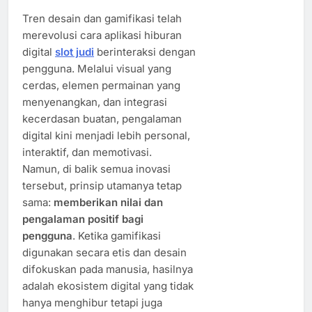
Tren desain dan gamifikasi telah
merevolusi cara aplikasi hiburan
digital
slot judi
berinteraksi dengan
pengguna. Melalui visual yang
cerdas, elemen permainan yang
menyenangkan, dan integrasi
kecerdasan buatan, pengalaman
digital kini menjadi lebih personal,
interaktif, dan memotivasi.
Namun, di balik semua inovasi
tersebut, prinsip utamanya tetap
sama:
memberikan nilai dan
pengalaman positif bagi
pengguna
. Ketika gamifikasi
digunakan secara etis dan desain
difokuskan pada manusia, hasilnya
adalah ekosistem digital yang tidak
hanya menghibur tetapi juga