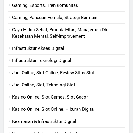
Gaming, Esports, Tren Komunitas
Gaming, Panduan Pemula, Strategi Bermain
Gaya Hidup Sehat, Produktivitas, Manajemen Diri,
Kesehatan Mental, Self-Improvement
Infrastruktur Akses Digital
Infrastruktur Teknologi Digital
Judi Online, Slot Online, Review Situs Slot
Judi Online, Slot, Teknologi Slot
Kasino Online, Slot Games, Slot Gacor
Kasino Online, Slot Online, Hiburan Digital
Keamanan & Infrastruktur Digital