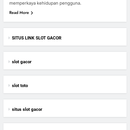
memperkaya kehidupan pengguna.
Read More
SITUS LINK SLOT GACOR
slot gacor
slot toto
situs slot gacor