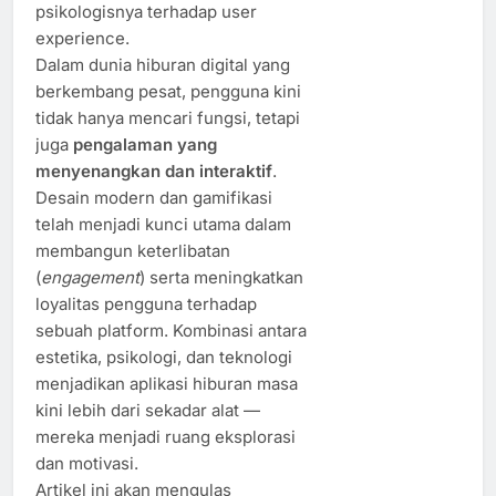
psikologisnya terhadap user
experience.
Dalam dunia hiburan digital yang
berkembang pesat, pengguna kini
tidak hanya mencari fungsi, tetapi
juga
pengalaman yang
menyenangkan dan interaktif
.
Desain modern dan gamifikasi
telah menjadi kunci utama dalam
membangun keterlibatan
(
engagement
) serta meningkatkan
loyalitas pengguna terhadap
sebuah platform. Kombinasi antara
estetika, psikologi, dan teknologi
menjadikan aplikasi hiburan masa
kini lebih dari sekadar alat —
mereka menjadi ruang eksplorasi
dan motivasi.
Artikel ini akan mengulas