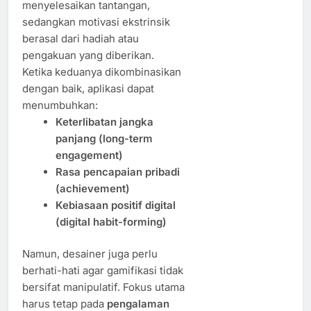
menyelesaikan tantangan,
sedangkan motivasi ekstrinsik
berasal dari hadiah atau
pengakuan yang diberikan.
Ketika keduanya dikombinasikan
dengan baik, aplikasi dapat
menumbuhkan:
Keterlibatan jangka
panjang (long-term
engagement)
Rasa pencapaian pribadi
(achievement)
Kebiasaan positif digital
(digital habit-forming)
Namun, desainer juga perlu
berhati-hati agar gamifikasi tidak
bersifat manipulatif. Fokus utama
harus tetap pada
pengalaman