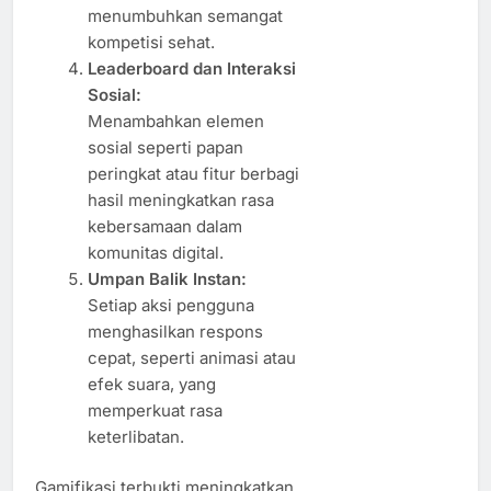
menumbuhkan semangat
kompetisi sehat.
Leaderboard dan Interaksi
Sosial:
Menambahkan elemen
sosial seperti papan
peringkat atau fitur berbagi
hasil meningkatkan rasa
kebersamaan dalam
komunitas digital.
Umpan Balik Instan:
Setiap aksi pengguna
menghasilkan respons
cepat, seperti animasi atau
efek suara, yang
memperkuat rasa
keterlibatan.
Gamifikasi terbukti meningkatkan