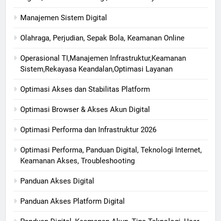
Manajemen Sistem Digital
Olahraga, Perjudian, Sepak Bola, Keamanan Online
Operasional TI,Manajemen Infrastruktur,Keamanan
Sistem,Rekayasa Keandalan,Optimasi Layanan
Optimasi Akses dan Stabilitas Platform
Optimasi Browser & Akses Akun Digital
Optimasi Performa dan Infrastruktur 2026
Optimasi Performa, Panduan Digital, Teknologi Internet,
Keamanan Akses, Troubleshooting
Panduan Akses Digital
Panduan Akses Platform Digital