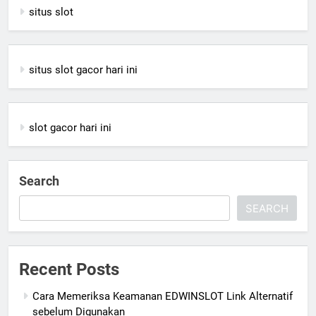
situs slot
situs slot gacor hari ini
slot gacor hari ini
Search
SEARCH
Recent Posts
Cara Memeriksa Keamanan EDWINSLOT Link Alternatif
sebelum Digunakan