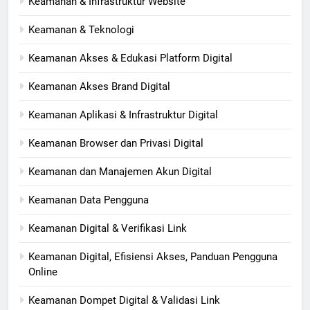
Keamanan & Infrastruktur Website
Keamanan & Teknologi
Keamanan Akses & Edukasi Platform Digital
Keamanan Akses Brand Digital
Keamanan Aplikasi & Infrastruktur Digital
Keamanan Browser dan Privasi Digital
Keamanan dan Manajemen Akun Digital
Keamanan Data Pengguna
Keamanan Digital & Verifikasi Link
Keamanan Digital, Efisiensi Akses, Panduan Pengguna
Online
Keamanan Dompet Digital & Validasi Link