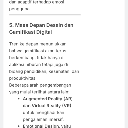
dan adaptif terhadap emosi
pengguna.
5. Masa Depan Desain dan
Gamifikasi Digital
Tren ke depan menunjukkan
bahwa gamifikasi akan terus
berkembang, tidak hanya di
aplikasi hiburan tetapi juga di
bidang pendidikan, kesehatan, dan
produktivitas.
Beberapa arah pengembangan
yang mulai terlihat antara lain:
Augmented Reality (AR)
dan Virtual Reality (VR)
untuk menghadirkan
pengalaman imersif.
Emotional Design
, yaitu