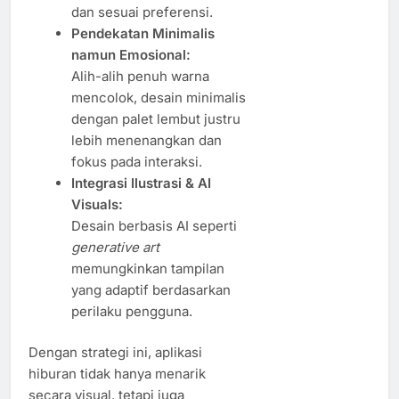
dan sesuai preferensi.
Pendekatan Minimalis
namun Emosional:
Alih-alih penuh warna
mencolok, desain minimalis
dengan palet lembut justru
lebih menenangkan dan
fokus pada interaksi.
Integrasi Ilustrasi & AI
Visuals:
Desain berbasis AI seperti
generative art
memungkinkan tampilan
yang adaptif berdasarkan
perilaku pengguna.
Dengan strategi ini, aplikasi
hiburan tidak hanya menarik
secara visual, tetapi juga