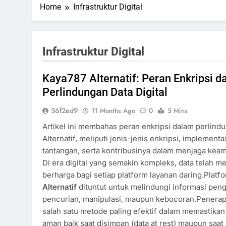
Home
Infrastruktur Digital
Infrastruktur Digital
Kaya787 Alternatif: Peran Enkripsi d
Perlindungan Data Digital
36f2ed9
11 Months Ago
0
5 Mins
Artikel ini membahas peran enkripsi dalam perlind
Alternatif, meliputi jenis-jenis enkripsi, implementa
tantangan, serta kontribusinya dalam menjaga keam
Di era digital yang semakin kompleks, data telah me
berharga bagi setiap platform layanan daring.Platf
Alternatif
dituntut untuk melindungi informasi pen
pencurian, manipulasi, maupun kebocoran.Penera
salah satu metode paling efektif dalam memastikan
aman baik saat disimpan (data at rest) maupun saat 