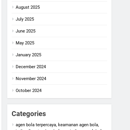
August 2025
July 2025
June 2025
May 2025
January 2025
December 2024
November 2024
October 2024
Categories
agen bola terpercaya, keamanan agen bola,