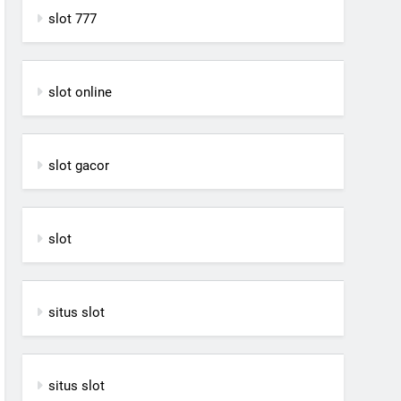
slot 777
slot online
slot gacor
slot
situs slot
situs slot