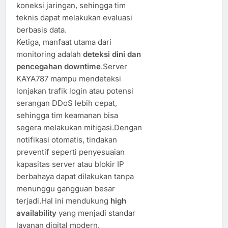
koneksi jaringan, sehingga tim
teknis dapat melakukan evaluasi
berbasis data.
Ketiga, manfaat utama dari
monitoring adalah
deteksi dini dan
pencegahan downtime
.Server
KAYA787 mampu mendeteksi
lonjakan trafik login atau potensi
serangan DDoS lebih cepat,
sehingga tim keamanan bisa
segera melakukan mitigasi.Dengan
notifikasi otomatis, tindakan
preventif seperti penyesuaian
kapasitas server atau blokir IP
berbahaya dapat dilakukan tanpa
menunggu gangguan besar
terjadi.Hal ini mendukung
high
availability
yang menjadi standar
layanan digital modern.