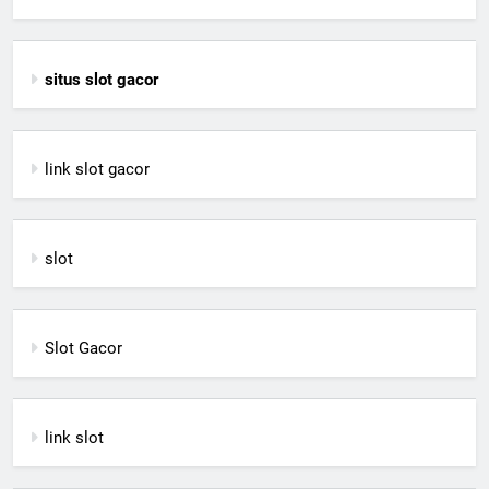
situs slot gacor
link slot gacor
slot
Slot Gacor
link slot