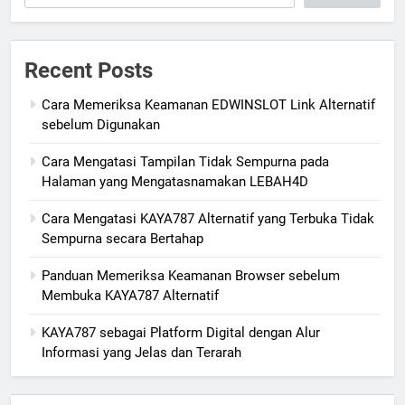
Recent Posts
Cara Memeriksa Keamanan EDWINSLOT Link Alternatif
sebelum Digunakan
Cara Mengatasi Tampilan Tidak Sempurna pada
Halaman yang Mengatasnamakan LEBAH4D
Cara Mengatasi KAYA787 Alternatif yang Terbuka Tidak
Sempurna secara Bertahap
Panduan Memeriksa Keamanan Browser sebelum
Membuka KAYA787 Alternatif
KAYA787 sebagai Platform Digital dengan Alur
Informasi yang Jelas dan Terarah