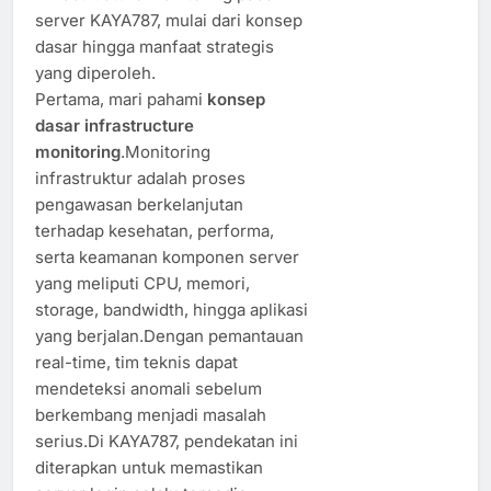
server KAYA787, mulai dari konsep
dasar hingga manfaat strategis
yang diperoleh.
Pertama, mari pahami
konsep
dasar infrastructure
monitoring
.Monitoring
infrastruktur adalah proses
pengawasan berkelanjutan
terhadap kesehatan, performa,
serta keamanan komponen server
yang meliputi CPU, memori,
storage, bandwidth, hingga aplikasi
yang berjalan.Dengan pemantauan
real-time, tim teknis dapat
mendeteksi anomali sebelum
berkembang menjadi masalah
serius.Di KAYA787, pendekatan ini
diterapkan untuk memastikan