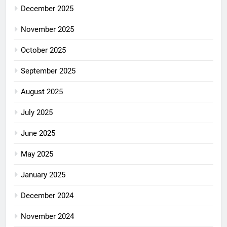
December 2025
November 2025
October 2025
September 2025
August 2025
July 2025
June 2025
May 2025
January 2025
December 2024
November 2024