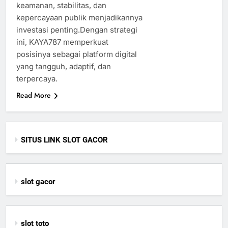
keamanan, stabilitas, dan
kepercayaan publik menjadikannya
investasi penting.Dengan strategi
ini, KAYA787 memperkuat
posisinya sebagai platform digital
yang tangguh, adaptif, dan
terpercaya.
Read More
SITUS LINK SLOT GACOR
slot gacor
slot toto