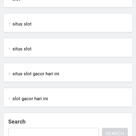
situs slot
situs slot
situs slot gacor hari ini
slot gacor hari ini
Search
SEARCH