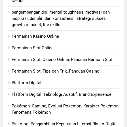
Mental
pengembangan diri, mental toughness, motivasi dan
inspirasi, disiplin dan konsistensi, strategi sukses,
growth mindset, life skills
Permainan Kasino Online
Permainan Slot Online
Permainan Slot, Casino Online, Panduan Bermain Slot
Permainan Slot, Tips dan Trik, Panduan Casino
Platform Digital
Platform Digital, Teknologi Adaptif, Brand Experience
Pokémon, Gaming, Evolusi Pokémon, Karakter Pokémon,
Fenomena Pokémon
Psikologi Pengambilan Keputusan Literasi Risiko Digital