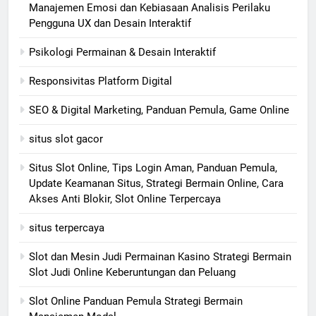
Manajemen Emosi dan Kebiasaan Analisis Perilaku
Pengguna UX dan Desain Interaktif
Psikologi Permainan & Desain Interaktif
Responsivitas Platform Digital
SEO & Digital Marketing, Panduan Pemula, Game Online
situs slot gacor
Situs Slot Online, Tips Login Aman, Panduan Pemula,
Update Keamanan Situs, Strategi Bermain Online, Cara
Akses Anti Blokir, Slot Online Terpercaya
situs terpercaya
Slot dan Mesin Judi Permainan Kasino Strategi Bermain
Slot Judi Online Keberuntungan dan Peluang
Slot Online Panduan Pemula Strategi Bermain