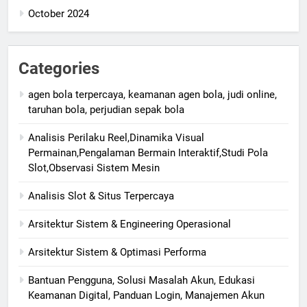
October 2024
Categories
agen bola terpercaya, keamanan agen bola, judi online,
taruhan bola, perjudian sepak bola
Analisis Perilaku Reel,Dinamika Visual
Permainan,Pengalaman Bermain Interaktif,Studi Pola
Slot,Observasi Sistem Mesin
Analisis Slot & Situs Terpercaya
Arsitektur Sistem & Engineering Operasional
Arsitektur Sistem & Optimasi Performa
Bantuan Pengguna, Solusi Masalah Akun, Edukasi
Keamanan Digital, Panduan Login, Manajemen Akun