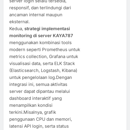
server login selalu tersedia,
responsif, dan terlindungi dari
ancaman internal maupun
eksternal.
Kedua,
strategi implementasi
monitoring di server KAYA787
menggunakan kombinasi tools
modern seperti Prometheus untuk
metrics collection, Grafana untuk
visualisasi data, serta ELK Stack
(Elasticsearch, Logstash, Kibana)
untuk pengelolaan log.Dengan
integrasi ini, semua aktivitas
server dapat dipantau melalui
dashboard interaktif yang
menampilkan kondisi
terkini.Misalnya, grafik
penggunaan CPU dan memori,
latensi API login, serta status