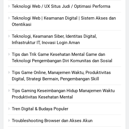
Teknologi Web / UX Situs Judi / Optimasi Performa
Teknologi Web | Keamanan Digital | Sistem Akses dan
Otentikasi
Teknologi, Keamanan Siber, Identitas Digital,
Infrastruktur IT, Inovasi Login Aman
Tips dan Trik Game Kesehatan Mental Game dan
Teknologi Pengembangan Diri Komunitas dan Sosial
Tips Game Online, Manajemen Waktu, Produktivitas
Digital, Strategi Bermain, Pengembangan Skill
Tips Gaming Keseimbangan Hidup Manajemen Waktu
Produktivitas Kesehatan Mental
Tren Digital & Budaya Populer
Troubleshooting Browser dan Akses Akun