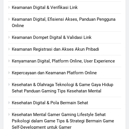
Keamanan Digital & Verifikasi Link
Keamanan Digital, Efisiensi Akses, Panduan Pengguna
Online
Keamanan Dompet Digital & Validasi Link
Keamanan Registrasi dan Akses Akun Pribadi
Kenyamanan Digital, Platform Online, User Experience
Kepercayaan dan Keamanan Platform Online
Kesehatan & Olahraga Teknologi & Game Gaya Hidup
Sehat Panduan Gaming Tips Kesehatan Mental
Kesehatan Digital & Pola Bermain Sehat
Kesehatan Mental Gamer Gaming Lifestyle Sehat
Psikologi dalam Game Tips & Strategi Bermain Game
Self-Development untuk Gamer