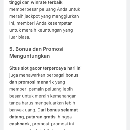
tinggi
dan
winrate terbaik
memperbesar peluang Anda untuk
meraih jackpot yang menggiurkan
ini, memberi Anda kesempatan
untuk meraih keuntungan yang
luar biasa.
5.
Bonus dan Promosi
Menguntungkan
Situs slot gacor terpercaya hari ini
juga menawarkan berbagai
bonus
dan promosi menarik
yang
memberi pemain peluang lebih
besar untuk meraih kemenangan
tanpa harus mengeluarkan lebih
banyak uang. Dari
bonus selamat
datang
,
putaran gratis
, hingga
cashback
, promosi-promosi ini