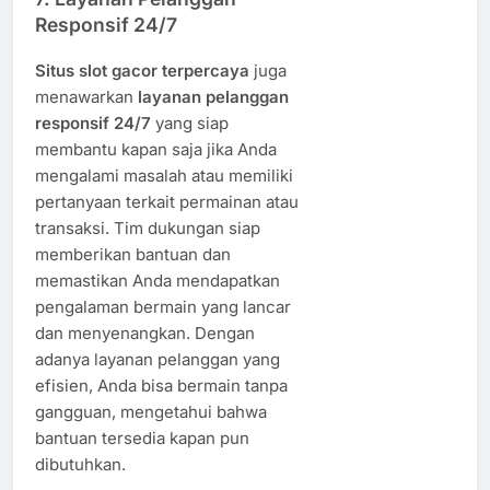
Responsif 24/7
Situs slot gacor terpercaya
juga
menawarkan
layanan pelanggan
responsif 24/7
yang siap
membantu kapan saja jika Anda
mengalami masalah atau memiliki
pertanyaan terkait permainan atau
transaksi. Tim dukungan siap
memberikan bantuan dan
memastikan Anda mendapatkan
pengalaman bermain yang lancar
dan menyenangkan. Dengan
adanya layanan pelanggan yang
efisien, Anda bisa bermain tanpa
gangguan, mengetahui bahwa
bantuan tersedia kapan pun
dibutuhkan.