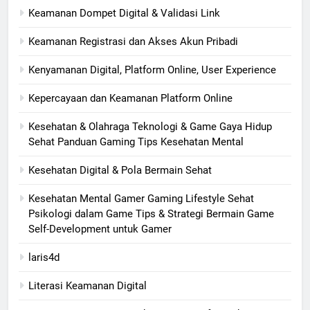
Keamanan Dompet Digital & Validasi Link
Keamanan Registrasi dan Akses Akun Pribadi
Kenyamanan Digital, Platform Online, User Experience
Kepercayaan dan Keamanan Platform Online
Kesehatan & Olahraga Teknologi & Game Gaya Hidup
Sehat Panduan Gaming Tips Kesehatan Mental
Kesehatan Digital & Pola Bermain Sehat
Kesehatan Mental Gamer Gaming Lifestyle Sehat
Psikologi dalam Game Tips & Strategi Bermain Game
Self-Development untuk Gamer
laris4d
Literasi Keamanan Digital