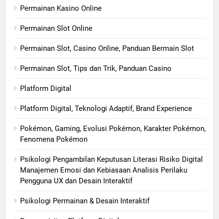
Permainan Kasino Online
Permainan Slot Online
Permainan Slot, Casino Online, Panduan Bermain Slot
Permainan Slot, Tips dan Trik, Panduan Casino
Platform Digital
Platform Digital, Teknologi Adaptif, Brand Experience
Pokémon, Gaming, Evolusi Pokémon, Karakter Pokémon,
Fenomena Pokémon
Psikologi Pengambilan Keputusan Literasi Risiko Digital
Manajemen Emosi dan Kebiasaan Analisis Perilaku
Pengguna UX dan Desain Interaktif
Psikologi Permainan & Desain Interaktif