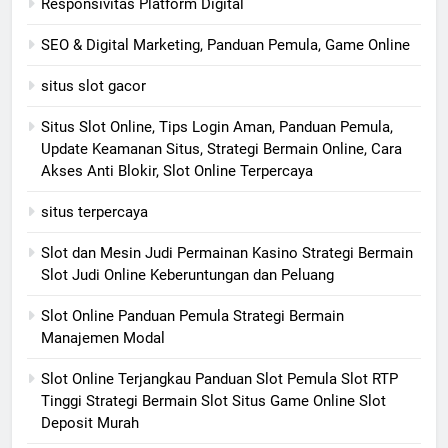
Responsivitas Platform Digital
SEO & Digital Marketing, Panduan Pemula, Game Online
situs slot gacor
Situs Slot Online, Tips Login Aman, Panduan Pemula,
Update Keamanan Situs, Strategi Bermain Online, Cara
Akses Anti Blokir, Slot Online Terpercaya
situs terpercaya
Slot dan Mesin Judi Permainan Kasino Strategi Bermain
Slot Judi Online Keberuntungan dan Peluang
Slot Online Panduan Pemula Strategi Bermain
Manajemen Modal
Slot Online Terjangkau Panduan Slot Pemula Slot RTP
Tinggi Strategi Bermain Slot Situs Game Online Slot
Deposit Murah