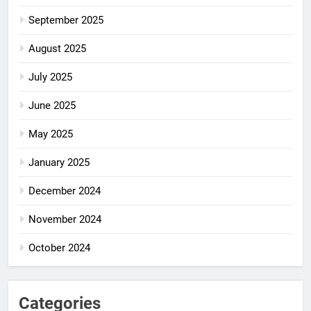
September 2025
August 2025
July 2025
June 2025
May 2025
January 2025
December 2024
November 2024
October 2024
Categories