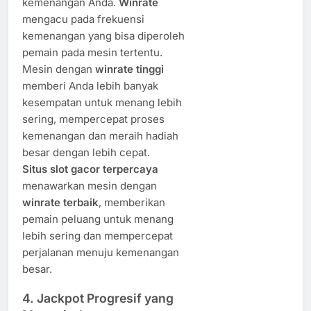
kemenangan Anda.
Winrate
mengacu pada frekuensi
kemenangan yang bisa diperoleh
pemain pada mesin tertentu.
Mesin dengan
winrate tinggi
memberi Anda lebih banyak
kesempatan untuk menang lebih
sering, mempercepat proses
kemenangan dan meraih hadiah
besar dengan lebih cepat.
Situs slot gacor terpercaya
menawarkan mesin dengan
winrate terbaik
, memberikan
pemain peluang untuk menang
lebih sering dan mempercepat
perjalanan menuju kemenangan
besar.
4.
Jackpot Progresif yang