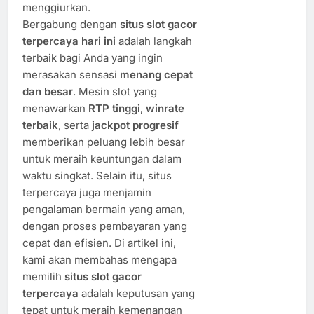
menggiurkan.
Bergabung dengan
situs slot gacor
terpercaya hari ini
adalah langkah
terbaik bagi Anda yang ingin
merasakan sensasi
menang cepat
dan besar
. Mesin slot yang
menawarkan
RTP tinggi
,
winrate
terbaik
, serta
jackpot progresif
memberikan peluang lebih besar
untuk meraih keuntungan dalam
waktu singkat. Selain itu, situs
terpercaya juga menjamin
pengalaman bermain yang aman,
dengan proses pembayaran yang
cepat dan efisien. Di artikel ini,
kami akan membahas mengapa
memilih
situs slot gacor
terpercaya
adalah keputusan yang
tepat untuk meraih kemenangan