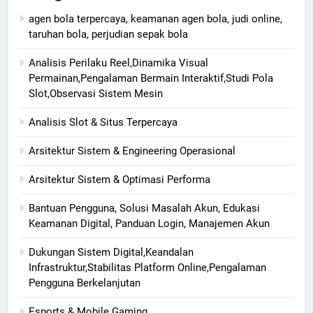
agen bola terpercaya, keamanan agen bola, judi online,
taruhan bola, perjudian sepak bola
Analisis Perilaku Reel,Dinamika Visual
Permainan,Pengalaman Bermain Interaktif,Studi Pola
Slot,Observasi Sistem Mesin
Analisis Slot & Situs Terpercaya
Arsitektur Sistem & Engineering Operasional
Arsitektur Sistem & Optimasi Performa
Bantuan Pengguna, Solusi Masalah Akun, Edukasi
Keamanan Digital, Panduan Login, Manajemen Akun
Dukungan Sistem Digital,Keandalan
Infrastruktur,Stabilitas Platform Online,Pengalaman
Pengguna Berkelanjutan
Esports & Mobile Gaming