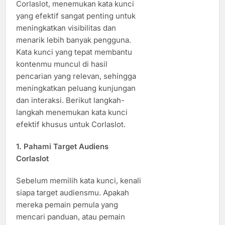
Corlaslot, menemukan kata kunci
yang efektif sangat penting untuk
meningkatkan visibilitas dan
menarik lebih banyak pengguna.
Kata kunci yang tepat membantu
kontenmu muncul di hasil
pencarian yang relevan, sehingga
meningkatkan peluang kunjungan
dan interaksi. Berikut langkah-
langkah menemukan kata kunci
efektif khusus untuk Corlaslot.
1. Pahami Target Audiens
Corlaslot
Sebelum memilih kata kunci, kenali
siapa target audiensmu. Apakah
mereka pemain pemula yang
mencari panduan, atau pemain