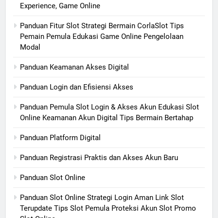
Experience, Game Online
Panduan Fitur Slot Strategi Bermain CorlaSlot Tips
Pemain Pemula Edukasi Game Online Pengelolaan
Modal
Panduan Keamanan Akses Digital
Panduan Login dan Efisiensi Akses
Panduan Pemula Slot Login & Akses Akun Edukasi Slot
Online Keamanan Akun Digital Tips Bermain Bertahap
Panduan Platform Digital
Panduan Registrasi Praktis dan Akses Akun Baru
Panduan Slot Online
Panduan Slot Online Strategi Login Aman Link Slot
Terupdate Tips Slot Pemula Proteksi Akun Slot Promo