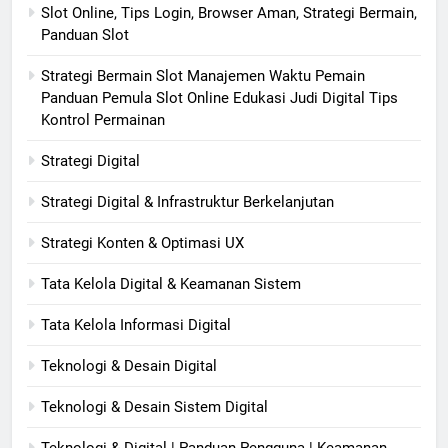
Slot Online, Tips Login, Browser Aman, Strategi Bermain,
Panduan Slot
Strategi Bermain Slot Manajemen Waktu Pemain
Panduan Pemula Slot Online Edukasi Judi Digital Tips
Kontrol Permainan
Strategi Digital
Strategi Digital & Infrastruktur Berkelanjutan
Strategi Konten & Optimasi UX
Tata Kelola Digital & Keamanan Sistem
Tata Kelola Informasi Digital
Teknologi & Desain Digital
Teknologi & Desain Sistem Digital