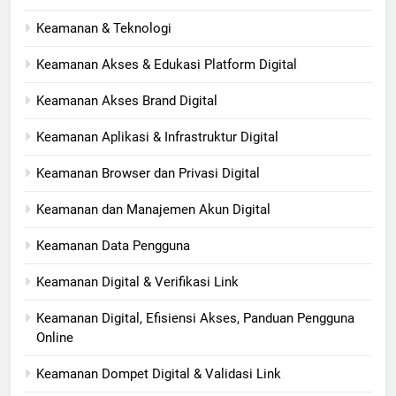
Keamanan & Teknologi
Keamanan Akses & Edukasi Platform Digital
Keamanan Akses Brand Digital
Keamanan Aplikasi & Infrastruktur Digital
Keamanan Browser dan Privasi Digital
Keamanan dan Manajemen Akun Digital
Keamanan Data Pengguna
Keamanan Digital & Verifikasi Link
Keamanan Digital, Efisiensi Akses, Panduan Pengguna
Online
Keamanan Dompet Digital & Validasi Link