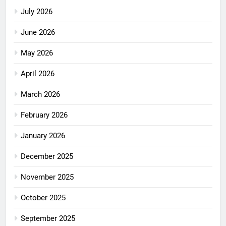
July 2026
June 2026
May 2026
April 2026
March 2026
February 2026
January 2026
December 2025
November 2025
October 2025
September 2025