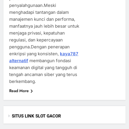
penyalahgunaan.Meski
menghadapi tantangan dalam
manajemen kunci dan performa,
manfaatnya jauh lebih besar untuk
menjaga privasi, kepatuhan
regulasi, dan kepercayaan
pengguna.Dengan penerapan
enkripsi yang konsisten,
kaya787
alternatif
membangun fondasi
keamanan digital yang tangguh di
tengah ancaman siber yang terus
berkembang.
Read More
SITUS LINK SLOT GACOR