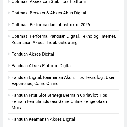
Optimasi Akses dan Stabilitas Platform
Optimasi Browser & Akses Akun Digital
Optimasi Performa dan Infrastruktur 2026
Optimasi Performa, Panduan Digital, Teknologi Internet,
Keamanan Akses, Troubleshooting
Panduan Akses Digital
Panduan Akses Platform Digital
Panduan Digital, Keamanan Akun, Tips Teknologi, User
Experience, Game Online
Panduan Fitur Slot Strategi Bermain CorlaSlot Tips
Pemain Pemula Edukasi Game Online Pengelolaan
Modal
Panduan Keamanan Akses Digital