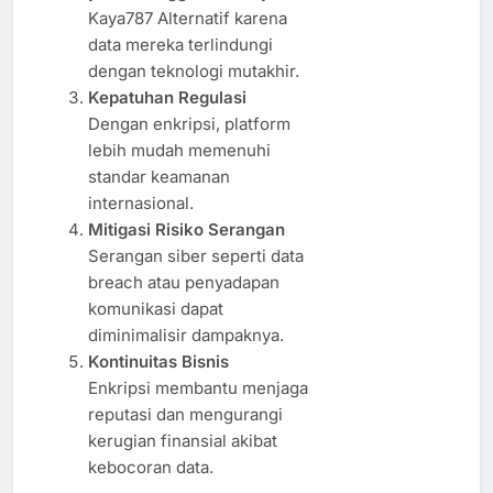
Kaya787 Alternatif karena
data mereka terlindungi
dengan teknologi mutakhir.
Kepatuhan Regulasi
Dengan enkripsi, platform
lebih mudah memenuhi
standar keamanan
internasional.
Mitigasi Risiko Serangan
Serangan siber seperti data
breach atau penyadapan
komunikasi dapat
diminimalisir dampaknya.
Kontinuitas Bisnis
Enkripsi membantu menjaga
reputasi dan mengurangi
kerugian finansial akibat
kebocoran data.