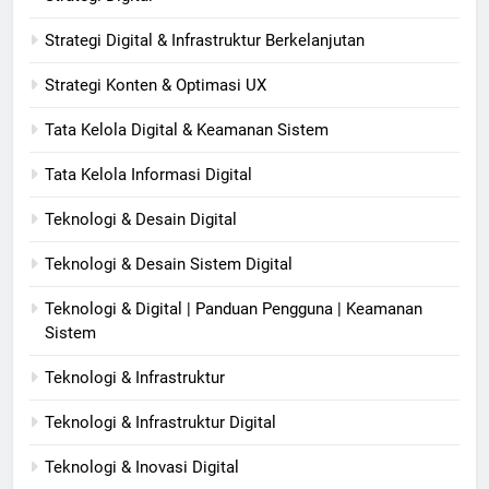
Strategi Digital & Infrastruktur Berkelanjutan
Strategi Konten & Optimasi UX
Tata Kelola Digital & Keamanan Sistem
Tata Kelola Informasi Digital
Teknologi & Desain Digital
Teknologi & Desain Sistem Digital
Teknologi & Digital | Panduan Pengguna | Keamanan
Sistem
Teknologi & Infrastruktur
Teknologi & Infrastruktur Digital
Teknologi & Inovasi Digital