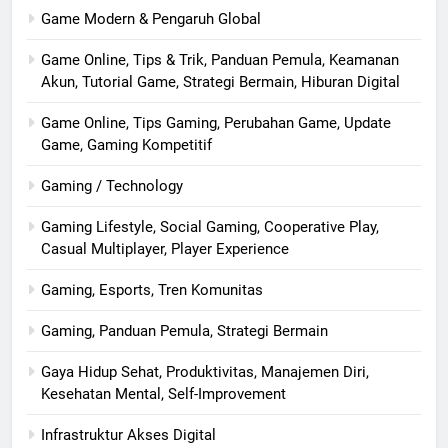
Game Modern & Pengaruh Global
Game Online, Tips & Trik, Panduan Pemula, Keamanan
Akun, Tutorial Game, Strategi Bermain, Hiburan Digital
Game Online, Tips Gaming, Perubahan Game, Update
Game, Gaming Kompetitif
Gaming / Technology
Gaming Lifestyle, Social Gaming, Cooperative Play,
Casual Multiplayer, Player Experience
Gaming, Esports, Tren Komunitas
Gaming, Panduan Pemula, Strategi Bermain
Gaya Hidup Sehat, Produktivitas, Manajemen Diri,
Kesehatan Mental, Self-Improvement
Infrastruktur Akses Digital