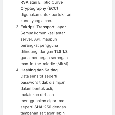
RSA
atau
Elliptic Curve
Cryptography (ECC)
digunakan untuk pertukaran
kunci yang aman.
Enkripsi Transport Layer
Semua komunikasi antar
server, API, maupun
perangkat pengguna
dilindungi dengan
TLS 1.3
guna mencegah serangan
man-in-the-middle (MitM).
Hashing dan Salting
Data sensitif seperti
password tidak disimpan
dalam bentuk asli,
melainkan di-hash
menggunakan algoritma
seperti
SHA-256
dengan
tambahan salt agar lebih