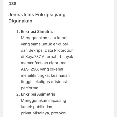
DSS
.
Jenis-Jenis Enkripsi yang
Digunakan
Enkripsi Simetris
Menggunakan satu kunci
yang sama untuk enkripsi
dan dekripsi.Data Protection
di Kaya787 Alternatif banyak
memanfaatkan algoritma
AES-256
, yang dikenal
memiliki tingkat keamanan
tinggi sekaligus efisiensi
performa.
Enkripsi Asimetris
Menggunakan sepasang
kunci: publik dan
privat.Misalnya, protokol