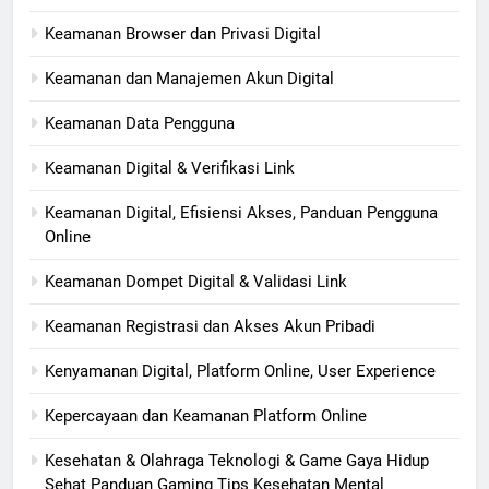
Keamanan Browser dan Privasi Digital
Keamanan dan Manajemen Akun Digital
Keamanan Data Pengguna
Keamanan Digital & Verifikasi Link
Keamanan Digital, Efisiensi Akses, Panduan Pengguna
Online
Keamanan Dompet Digital & Validasi Link
Keamanan Registrasi dan Akses Akun Pribadi
Kenyamanan Digital, Platform Online, User Experience
Kepercayaan dan Keamanan Platform Online
Kesehatan & Olahraga Teknologi & Game Gaya Hidup
Sehat Panduan Gaming Tips Kesehatan Mental