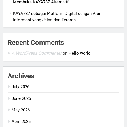
Membuka KAYA787 Alternatif
KAYA787 sebagai Platform Digital dengan Alur
Informasi yang Jelas dan Terarah
Recent Comments
A WordPress Commenter
on
Hello world!
Archives
July 2026
June 2026
May 2026
April 2026