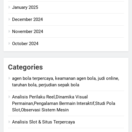
January 2025
December 2024
November 2024
October 2024
Categories
agen bola terpercaya, keamanan agen bola, judi online,
taruhan bola, perjudian sepak bola
Analisis Perilaku Reel,Dinamika Visual
Permainan,Pengalaman Bermain Interaktif,Studi Pola
Slot,Observasi Sistem Mesin
Analisis Slot & Situs Terpercaya