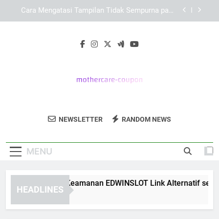
Skip
Cara Mengatasi KAYA787 Alternatif yang Terbuka
to
Tidak Sempurna secara Bertahap
content
Panduan Memeriksa Keamanan Browser sebelum
Membuka KAYA787 Alternatif
Cara Memeriksa Keamanan EDWINSLOT Link
Alternatif sebelum Digunakan
Cara Mengatasi Tampilan Tidak Sempurna pada
Halaman yang Mengatasnamakan LEBAH4D
Cara Mengatasi KAYA787 Alternatif yang Terbuka
Tidak Sempurna secara Bertahap
Mother Care
Dapatkan Kupon Dan Diskon Produk Bayi Di
Panduan Memeriksa Keamanan Browser sebelum
NEWSLETTER
RANDOM NEWS
Coupon
Membuka KAYA787 Alternatif
Mother Care Coupon.
MENU
ra Memeriksa Keamanan EDWINSLOT Link Alternatif sebelum
HEADLINES
Weeks Ago