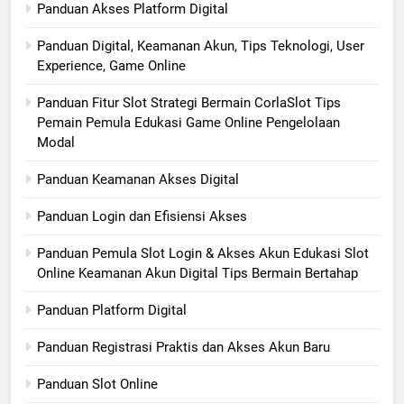
Panduan Akses Platform Digital
Panduan Digital, Keamanan Akun, Tips Teknologi, User
Experience, Game Online
Panduan Fitur Slot Strategi Bermain CorlaSlot Tips
Pemain Pemula Edukasi Game Online Pengelolaan
Modal
Panduan Keamanan Akses Digital
Panduan Login dan Efisiensi Akses
Panduan Pemula Slot Login & Akses Akun Edukasi Slot
Online Keamanan Akun Digital Tips Bermain Bertahap
Panduan Platform Digital
Panduan Registrasi Praktis dan Akses Akun Baru
Panduan Slot Online