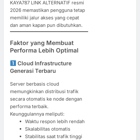
KAYA787 LINK ALTERNATIF resmi
2026 memastikan pengguna tetap
memiliki jalur akses yang cepat
dan aman kapan pun dibutuhkan.
Faktor yang Membuat
Performa Lebih Optimal
Cloud Infrastructure
Generasi Terbaru
Server berbasis cloud
memungkinkan distribusi trafik
secara otomatis ke node dengan
performa terbaik.
Keunggulannya meliputi:
Waktu respon lebih rendah
Skalabilitas otomatis
Stabilitas saat trafik tinggi