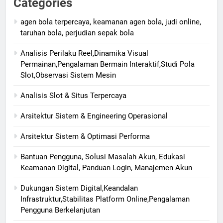
Categories
agen bola terpercaya, keamanan agen bola, judi online,
taruhan bola, perjudian sepak bola
Analisis Perilaku Reel,Dinamika Visual
Permainan,Pengalaman Bermain Interaktif,Studi Pola
Slot,Observasi Sistem Mesin
Analisis Slot & Situs Terpercaya
Arsitektur Sistem & Engineering Operasional
Arsitektur Sistem & Optimasi Performa
Bantuan Pengguna, Solusi Masalah Akun, Edukasi
Keamanan Digital, Panduan Login, Manajemen Akun
Dukungan Sistem Digital,Keandalan
Infrastruktur,Stabilitas Platform Online,Pengalaman
Pengguna Berkelanjutan