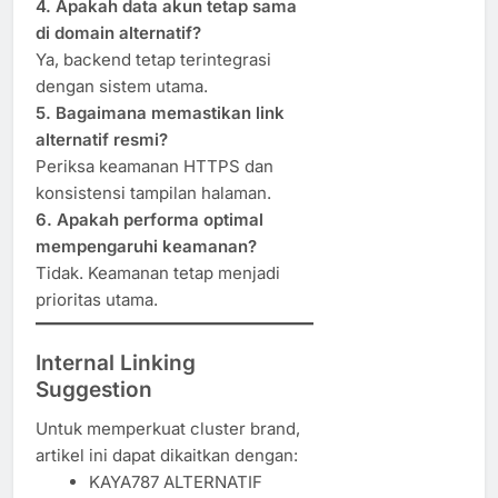
4. Apakah data akun tetap sama
di domain alternatif?
Ya, backend tetap terintegrasi
dengan sistem utama.
5. Bagaimana memastikan link
alternatif resmi?
Periksa keamanan HTTPS dan
konsistensi tampilan halaman.
6. Apakah performa optimal
mempengaruhi keamanan?
Tidak. Keamanan tetap menjadi
prioritas utama.
Internal Linking
Suggestion
Untuk memperkuat cluster brand,
artikel ini dapat dikaitkan dengan:
KAYA787 ALTERNATIF