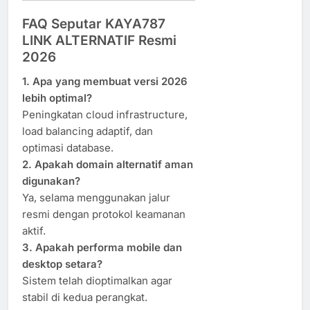
FAQ Seputar KAYA787
LINK ALTERNATIF Resmi
2026
1. Apa yang membuat versi 2026
lebih optimal?
Peningkatan cloud infrastructure,
load balancing adaptif, dan
optimasi database.
2. Apakah domain alternatif aman
digunakan?
Ya, selama menggunakan jalur
resmi dengan protokol keamanan
aktif.
3. Apakah performa mobile dan
desktop setara?
Sistem telah dioptimalkan agar
stabil di kedua perangkat.