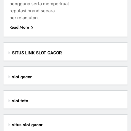
pengguna serta memperkuat
reputasi brand secara
berkelanjutan.
Read More
SITUS LINK SLOT GACOR
slot gacor
slot toto
situs slot gacor