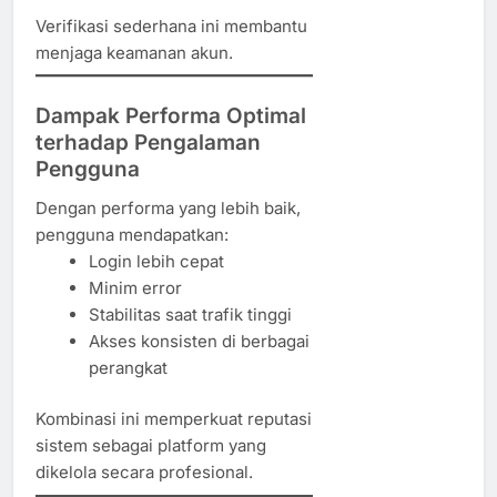
Verifikasi sederhana ini membantu
menjaga keamanan akun.
Dampak Performa Optimal
terhadap Pengalaman
Pengguna
Dengan performa yang lebih baik,
pengguna mendapatkan:
Login lebih cepat
Minim error
Stabilitas saat trafik tinggi
Akses konsisten di berbagai
perangkat
Kombinasi ini memperkuat reputasi
sistem sebagai platform yang
dikelola secara profesional.