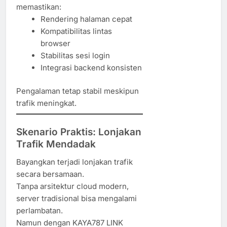
memastikan:
Rendering halaman cepat
Kompatibilitas lintas
browser
Stabilitas sesi login
Integrasi backend konsisten
Pengalaman tetap stabil meskipun
trafik meningkat.
Skenario Praktis: Lonjakan
Trafik Mendadak
Bayangkan terjadi lonjakan trafik
secara bersamaan.
Tanpa arsitektur cloud modern,
server tradisional bisa mengalami
perlambatan.
Namun dengan KAYA787 LINK