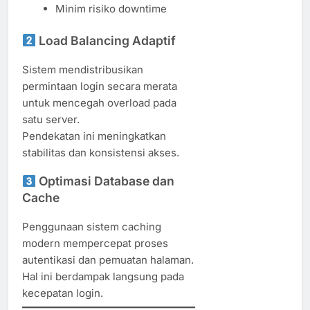
Minim risiko downtime
Load Balancing Adaptif
Sistem mendistribusikan
permintaan login secara merata
untuk mencegah overload pada
satu server.
Pendekatan ini meningkatkan
stabilitas dan konsistensi akses.
Optimasi Database dan
Cache
Penggunaan sistem caching
modern mempercepat proses
autentikasi dan pemuatan halaman.
Hal ini berdampak langsung pada
kecepatan login.