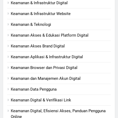
Keamanan & Infrastruktur Digital
Keamanan & Infrastruktur Website
Keamanan & Teknologi
Keamanan Akses & Edukasi Platform Digital
Keamanan Akses Brand Digital
Keamanan Aplikasi & Infrastruktur Digital
Keamanan Browser dan Privasi Digital
Keamanan dan Manajemen Akun Digital
Keamanan Data Pengguna
Keamanan Digital & Verifikasi Link
Keamanan Digital, Efisiensi Akses, Panduan Pengguna
Online