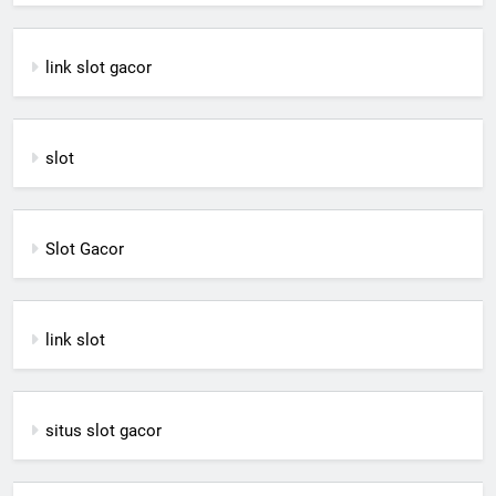
link slot gacor
slot
Slot Gacor
link slot
situs slot gacor