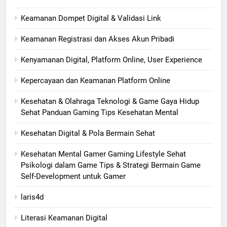
Keamanan Dompet Digital & Validasi Link
Keamanan Registrasi dan Akses Akun Pribadi
Kenyamanan Digital, Platform Online, User Experience
Kepercayaan dan Keamanan Platform Online
Kesehatan & Olahraga Teknologi & Game Gaya Hidup
Sehat Panduan Gaming Tips Kesehatan Mental
Kesehatan Digital & Pola Bermain Sehat
Kesehatan Mental Gamer Gaming Lifestyle Sehat
Psikologi dalam Game Tips & Strategi Bermain Game
Self-Development untuk Gamer
laris4d
Literasi Keamanan Digital