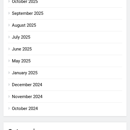
October 2025
September 2025
August 2025
July 2025
June 2025
May 2025
January 2025
December 2024
November 2024
October 2024