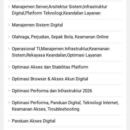
Manajemen Server,Arsitektur Sistem,Infrastruktur
Digital,Platform Teknologi,Keandalan Layanan
Manajemen Sistem Digital
Olahraga, Perjudian, Sepak Bola, Keamanan Online
Operasional TI,Manajemen Infrastruktur,Keamanan
Sistem,Rekayasa Keandalan,Optimasi Layanan
Optimasi Akses dan Stabilitas Platform
Optimasi Browser & Akses Akun Digital
Optimasi Performa dan Infrastruktur 2026
Optimasi Performa, Panduan Digital, Teknologi Internet,
Keamanan Akses, Troubleshooting
Panduan Akses Digital