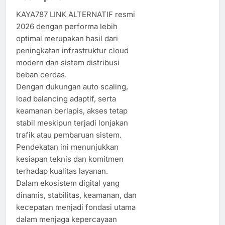
KAYA787 LINK ALTERNATIF resmi
2026 dengan performa lebih
optimal merupakan hasil dari
peningkatan infrastruktur cloud
modern dan sistem distribusi
beban cerdas.
Dengan dukungan auto scaling,
load balancing adaptif, serta
keamanan berlapis, akses tetap
stabil meskipun terjadi lonjakan
trafik atau pembaruan sistem.
Pendekatan ini menunjukkan
kesiapan teknis dan komitmen
terhadap kualitas layanan.
Dalam ekosistem digital yang
dinamis, stabilitas, keamanan, dan
kecepatan menjadi fondasi utama
dalam menjaga kepercayaan