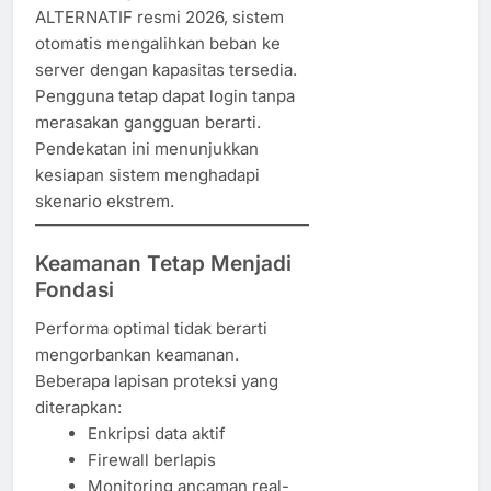
ALTERNATIF resmi 2026, sistem
otomatis mengalihkan beban ke
server dengan kapasitas tersedia.
Pengguna tetap dapat login tanpa
merasakan gangguan berarti.
Pendekatan ini menunjukkan
kesiapan sistem menghadapi
skenario ekstrem.
Keamanan Tetap Menjadi
Fondasi
Performa optimal tidak berarti
mengorbankan keamanan.
Beberapa lapisan proteksi yang
diterapkan:
Enkripsi data aktif
Firewall berlapis
Monitoring ancaman real-