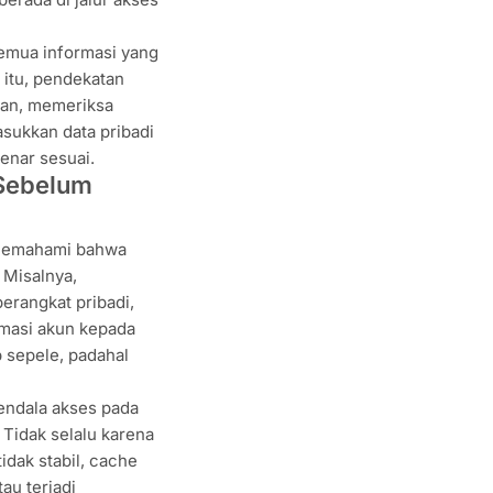
semua informasi yang
 itu, pendekatan
man, memeriksa
asukkan data pribadi
enar sesuai.
 Sebelum
memahami bahwa
 Misalnya,
erangkat pribadi,
masi akun kepada
p sepele, padahal
ndala akses pada
 Tidak selalu karena
idak stabil, cache
au terjadi