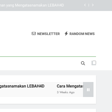
laman yang Mengatasnamakan LEBAH4D
rbuka Tidak Sempurna secara Bertahap
sebelum Membuka KAYA787 Alternatif
NEWSLETTER
RANDOM NEWS
T Link Alternatif sebelum Digunakan
laman yang Mengatasnamakan LEBAH4D
rbuka Tidak Sempurna secara Bertahap
sebelum Membuka KAYA787 Alternatif
kan LEBAH4D
Cara Mengatasi KAYA787 Alternatif yang 
3 Weeks Ago