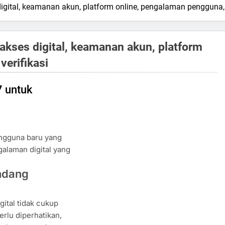
ital, keamanan akun, platform online, pengalaman pengguna, t
kses digital, keamanan akun, platform
verifikasi
 untuk
engguna baru yang
alaman digital yang
ndang
ital tidak cukup
erlu diperhatikan,