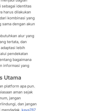
n menjadi bagian
 sebagai identitas
a harus dilakukan
ndari kombinasi yang
ng sama dengan akun
mbutuhkan alur yang
ng tertata, dan
adaptasi lebih
alui pendekatan
 tentang bagaimana
an informasi yang
as Utama
n platform apa pun.
iasaan aman sejak
umum, jangan
rlindungi, dan jangan
si mendadak.
kaya787