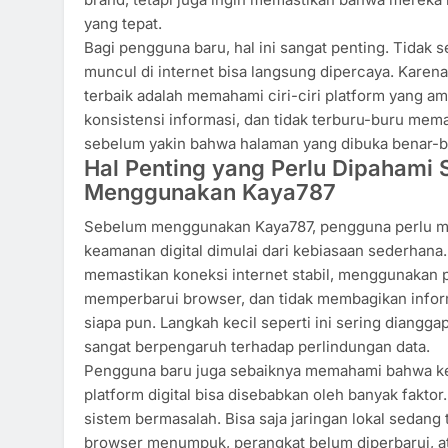
yang tepat.
Bagi pengguna baru, hal ini sangat penting. Tidak 
muncul di internet bisa langsung dipercaya. Karena
terbaik adalah memahami ciri-ciri platform yang a
konsistensi informasi, dan tidak terburu-buru mem
sebelum yakin bahwa halaman yang dibuka benar-b
Hal Penting yang Perlu Dipahami
Menggunakan Kaya787
Sebelum menggunakan Kaya787, pengguna perlu 
keamanan digital dimulai dari kebiasaan sederhana.
memastikan koneksi internet stabil, menggunakan p
memperbarui browser, dan tidak membagikan infor
siapa pun. Langkah kecil seperti ini sering diangga
sangat berpengaruh terhadap perlindungan data.
Pengguna baru juga sebaiknya memahami bahwa ke
platform digital bisa disebabkan oleh banyak faktor.
sistem bermasalah. Bisa saja jaringan lokal sedang t
browser menumpuk, perangkat belum diperbarui, at