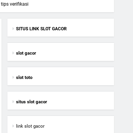
ips verifikasi
SITUS LINK SLOT GACOR
slot gacor
slot toto
situs slot gacor
link slot gacor