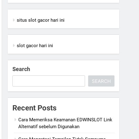
situs slot gacor hari ini
slot gacor hari ini
Search
SEARCH
Recent Posts
Cara Memeriksa Keamanan EDWINSLOT Link
Alternatif sebelum Digunakan