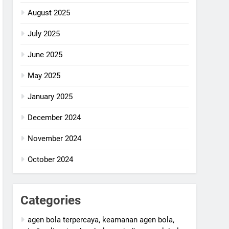
August 2025
July 2025
June 2025
May 2025
January 2025
December 2024
November 2024
October 2024
Categories
agen bola terpercaya, keamanan agen bola,