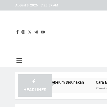
Skip
August 8, 2026
7:28:38 AM
to
content
Mot
Dapatkan 
Link Alternatif sebelum Digunakan
Cara Mengatasi T
2 Weeks Ago
HEADLINES