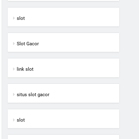
slot
Slot Gacor
link slot
situs slot gacor
slot