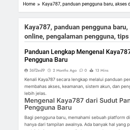
Home
Kaya787, panduan pengguna baru, akses dig
Kaya787, panduan pengguna baru, a
online, pengalaman pengguna, tips 
Panduan Lengkap Mengenal Kaya787
Pengguna Baru
36f2ed9
2 Months Ago
0
13 Mins
Kenali Kaya787 secara lengkap melalui panduan p
membahas akses, keamanan, sistem akun, dan peng
lebih jelas.
Mengenal Kaya787 dari Sudut Pa
Pengguna Baru
Bagi pengguna baru, memahami sebuah platform dig
hanya dari tampilan awalnya. Ada banyak hal yang p