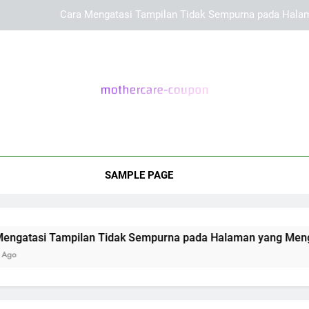
Cara Mengatasi Tampilan Tidak Sempurna pada Ha
Cara Mengatasi KAYA787 Alternatif yang Te
Panduan Memeriksa Keamanan Browser 
Cara Memeriksa Keamanan EDWINSLO
her Care Coupon
Cara Mengatasi Tampilan Tidak Sempurna pada Ha
Kupon Dan Diskon Produk Bayi Di Mother Care Coupon.
Cara Mengatasi KAYA787 Alternatif yang Te
SAMPLE PAGE
Panduan Memeriksa Keamanan Browser 
ampilan Tidak Sempurna pada Halaman yang Mengatasnama