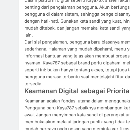
Dalam platform digital seperti Kaya787, sistem aku
penting dari pengalaman pengguna. Akun berfungsi
pengguna di dalam sistem, sehingga pengelolaanny
dengan hati-hati. Gunakan kata sandi yang kuat, hi
mudah ditebak, dan jangan memakai kata sandi ya
lain.
Dari sisi pengalaman, pengguna baru biasanya me
sederhana. Halaman yang mudah dipahami, menu ya
informasi bantuan yang jelas akan membuat proses 
nyaman. Kaya787 sebagai brand perlu dipahami mel
seperti ini: bukan hanya tentang akses, tetapi juga
pengguna merasa terbantu saat menjelajahi fitur d
tersedia.
Keamanan Digital sebagai Priorit
Keamanan adalah fondasi utama dalam menggunaka
Pengguna baru Kaya787 sebaiknya membangun keb
awal. Jangan menyimpan kata sandi di perangkat 
membuka akun melalui jaringan publik yang tidak te
mudah percaya pada pesan yang meminta verifika