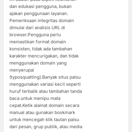
dan edukasi pengguna, bukan
ajakan penggunaan layanan.
Pemeriksaan integritas domain
dimulai dari analisis URL di
browser.Pengguna perlu
memastikan format domain
konsisten, tidak ada tambahan
karakter mencurigakan, dan tidak
menggunakan domain yang
menyerupai
(typosquatting).Banyak situs palsu
menggunakan variasi kecil seperti
huruf terbalik atau tambahan tanda
baca untuk menipu mata
cepat.Ketik alamat domain secara
manual atau gunakan bookmark
untuk mencegah klik tautan palsu
dari pesan, grup publik, atau media