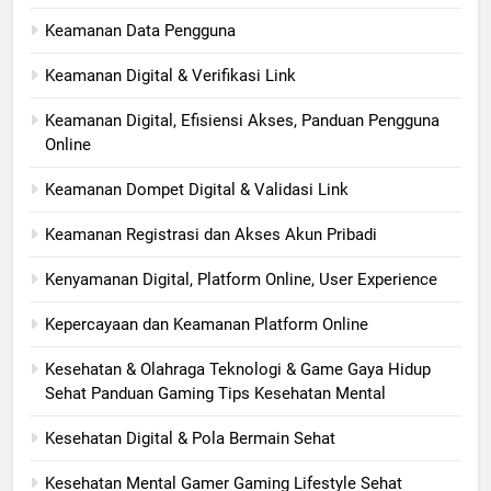
Keamanan Data Pengguna
Keamanan Digital & Verifikasi Link
Keamanan Digital, Efisiensi Akses, Panduan Pengguna
Online
Keamanan Dompet Digital & Validasi Link
Keamanan Registrasi dan Akses Akun Pribadi
Kenyamanan Digital, Platform Online, User Experience
Kepercayaan dan Keamanan Platform Online
Kesehatan & Olahraga Teknologi & Game Gaya Hidup
Sehat Panduan Gaming Tips Kesehatan Mental
Kesehatan Digital & Pola Bermain Sehat
Kesehatan Mental Gamer Gaming Lifestyle Sehat