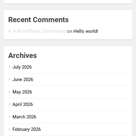
Recent Comments
A WordPress Commenter
on
Hello world!
Archives
July 2026
June 2026
May 2026
April 2026
March 2026
February 2026