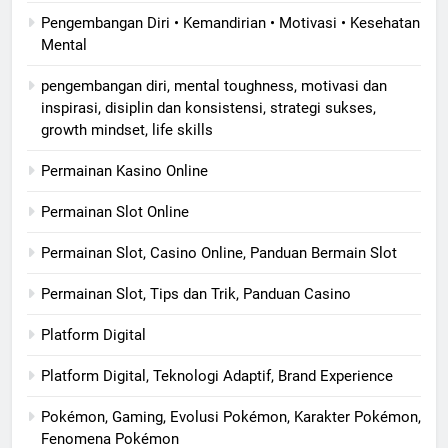
Pengembangan Diri • Kemandirian • Motivasi • Kesehatan
Mental
pengembangan diri, mental toughness, motivasi dan
inspirasi, disiplin dan konsistensi, strategi sukses,
growth mindset, life skills
Permainan Kasino Online
Permainan Slot Online
Permainan Slot, Casino Online, Panduan Bermain Slot
Permainan Slot, Tips dan Trik, Panduan Casino
Platform Digital
Platform Digital, Teknologi Adaptif, Brand Experience
Pokémon, Gaming, Evolusi Pokémon, Karakter Pokémon,
Fenomena Pokémon