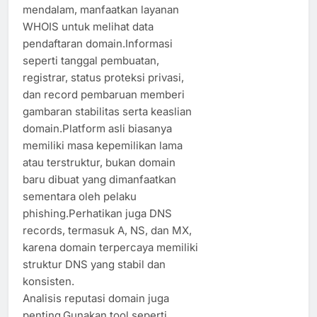
mendalam, manfaatkan layanan
WHOIS untuk melihat data
pendaftaran domain.Informasi
seperti tanggal pembuatan,
registrar, status proteksi privasi,
dan record pembaruan memberi
gambaran stabilitas serta keaslian
domain.Platform asli biasanya
memiliki masa kepemilikan lama
atau terstruktur, bukan domain
baru dibuat yang dimanfaatkan
sementara oleh pelaku
phishing.Perhatikan juga DNS
records, termasuk A, NS, dan MX,
karena domain terpercaya memiliki
struktur DNS yang stabil dan
konsisten.
Analisis reputasi domain juga
penting.Gunakan tool seperti