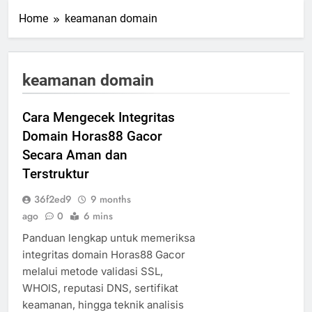
Home
keamanan domain
keamanan domain
Cara Mengecek Integritas
Domain Horas88 Gacor
Secara Aman dan
Terstruktur
36f2ed9
9 months
ago
0
6 mins
Panduan lengkap untuk memeriksa
integritas domain Horas88 Gacor
melalui metode validasi SSL,
WHOIS, reputasi DNS, sertifikat
keamanan, hingga teknik analisis