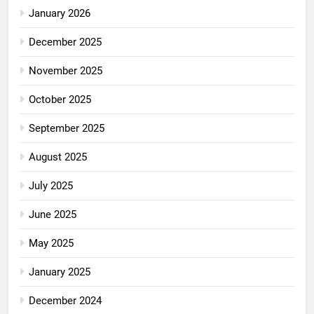
January 2026
December 2025
November 2025
October 2025
September 2025
August 2025
July 2025
June 2025
May 2025
January 2025
December 2024