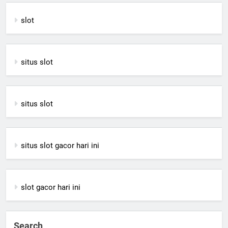
slot
situs slot
situs slot
situs slot gacor hari ini
slot gacor hari ini
Search