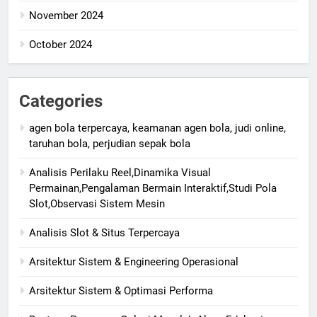
November 2024
October 2024
Categories
agen bola terpercaya, keamanan agen bola, judi online,
taruhan bola, perjudian sepak bola
Analisis Perilaku Reel,Dinamika Visual
Permainan,Pengalaman Bermain Interaktif,Studi Pola
Slot,Observasi Sistem Mesin
Analisis Slot & Situs Terpercaya
Arsitektur Sistem & Engineering Operasional
Arsitektur Sistem & Optimasi Performa