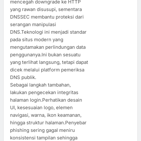
mencegah downgrade ke HTTP
yang rawan disusupi, sementara
DNSSEC membantu proteksi dari
serangan manipulasi
DNS.Teknologi ini menjadi standar
pada situs modern yang
mengutamakan perlindungan data
penggunanya.Ini bukan sesuatu
yang terlihat langsung, tetapi dapat
dicek melalui platform pemeriksa
DNS publik.
Sebagai langkah tambahan,
lakukan pengecekan integritas
halaman login.Perhatikan desain
UI, kesesuaian logo, elemen
navigasi, warna, ikon keamanan,
hingga struktur halaman.Penyebar
phishing sering gagal meniru
konsistensi tampilan sehingga