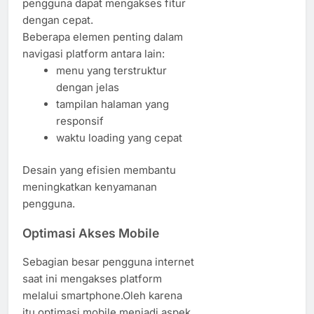
pengguna dapat mengakses fitur
dengan cepat.
Beberapa elemen penting dalam
navigasi platform antara lain:
menu yang terstruktur
dengan jelas
tampilan halaman yang
responsif
waktu loading yang cepat
Desain yang efisien membantu
meningkatkan kenyamanan
pengguna.
Optimasi Akses Mobile
Sebagian besar pengguna internet
saat ini mengakses platform
melalui smartphone.Oleh karena
itu optimasi mobile menjadi aspek