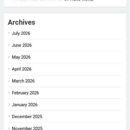
Archives
July 2026
June 2026
May 2026
April 2026
March 2026
February 2026
January 2026
December 2025
November 2025