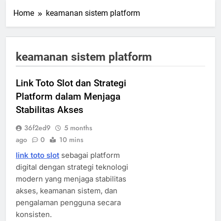
Home
keamanan sistem platform
keamanan sistem platform
Link Toto Slot dan Strategi
Platform dalam Menjaga
Stabilitas Akses
36f2ed9
5 months
ago
0
10 mins
link toto slot
sebagai platform
digital dengan strategi teknologi
modern yang menjaga stabilitas
akses, keamanan sistem, dan
pengalaman pengguna secara
konsisten.