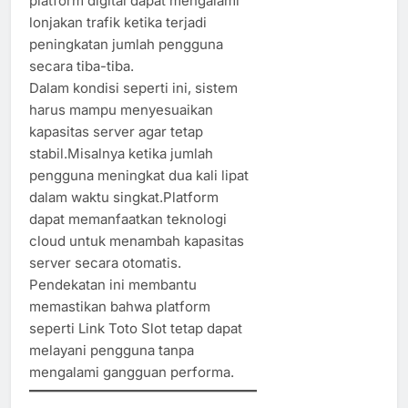
platform digital dapat mengalami
lonjakan trafik ketika terjadi
peningkatan jumlah pengguna
secara tiba-tiba.
Dalam kondisi seperti ini, sistem
harus mampu menyesuaikan
kapasitas server agar tetap
stabil.Misalnya ketika jumlah
pengguna meningkat dua kali lipat
dalam waktu singkat.Platform
dapat memanfaatkan teknologi
cloud untuk menambah kapasitas
server secara otomatis.
Pendekatan ini membantu
memastikan bahwa platform
seperti Link Toto Slot tetap dapat
melayani pengguna tanpa
mengalami gangguan performa.