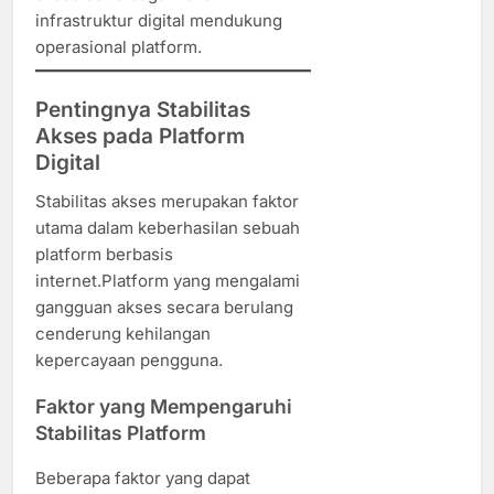
infrastruktur digital mendukung
operasional platform.
Pentingnya Stabilitas
Akses pada Platform
Digital
Stabilitas akses merupakan faktor
utama dalam keberhasilan sebuah
platform berbasis
internet.Platform yang mengalami
gangguan akses secara berulang
cenderung kehilangan
kepercayaan pengguna.
Faktor yang Mempengaruhi
Stabilitas Platform
Beberapa faktor yang dapat