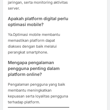
jaringan, serta monitoring aktivitas
server.
Apakah platform digital perlu
optimasi mobile?
Ya.Optimasi mobile membantu
memastikan platform dapat
diakses dengan baik melalui
perangkat smartphone.
Mengapa pengalaman
pengguna penting dalam
platform online?
Pengalaman pengguna yang baik
membantu meningkatkan
kepuasan serta loyalitas pengguna
terhadap platform.