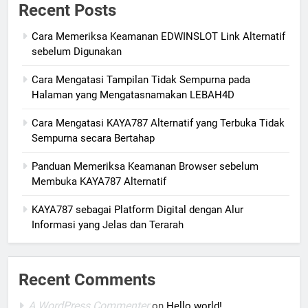
Recent Posts
Cara Memeriksa Keamanan EDWINSLOT Link Alternatif
sebelum Digunakan
Cara Mengatasi Tampilan Tidak Sempurna pada
Halaman yang Mengatasnamakan LEBAH4D
Cara Mengatasi KAYA787 Alternatif yang Terbuka Tidak
Sempurna secara Bertahap
Panduan Memeriksa Keamanan Browser sebelum
Membuka KAYA787 Alternatif
KAYA787 sebagai Platform Digital dengan Alur
Informasi yang Jelas dan Terarah
Recent Comments
A WordPress Commenter
on
Hello world!