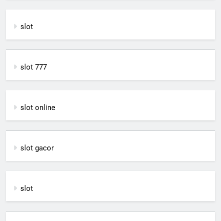
slot
slot 777
slot online
slot gacor
slot