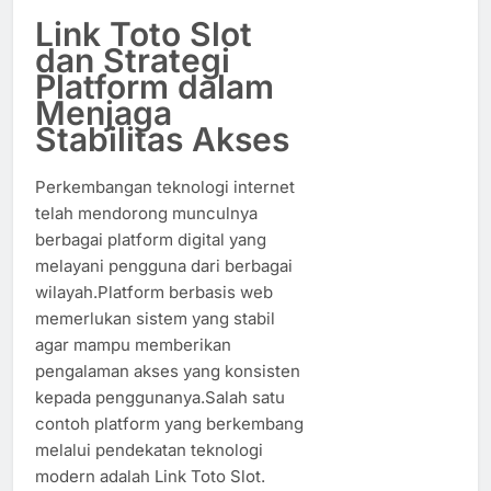
Link Toto Slot
dan Strategi
Platform dalam
Menjaga
Stabilitas Akses
Perkembangan teknologi internet
telah mendorong munculnya
berbagai platform digital yang
melayani pengguna dari berbagai
wilayah.Platform berbasis web
memerlukan sistem yang stabil
agar mampu memberikan
pengalaman akses yang konsisten
kepada penggunanya.Salah satu
contoh platform yang berkembang
melalui pendekatan teknologi
modern adalah Link Toto Slot.