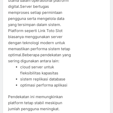
utama dalam operasional platform
digital.Server bertugas
memproses setiap permintaan
pengguna serta mengelola data
yang tersimpan dalam sistem.
Platform seperti Link Toto Slot
biasanya menggunakan server
dengan teknologi modern untuk
memastikan performa sistem tetap
optimal.Beberapa pendekatan yang
sering digunakan antara lain:
cloud server untuk
fleksibilitas kapasitas
sistem replikasi database
optimasi performa aplikasi
Pendekatan ini memungkinkan
platform tetap stabil meskipun
jumlah pengguna meningkat.