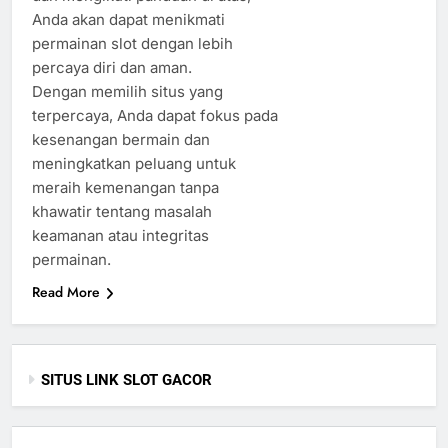
Anda akan dapat menikmati
permainan slot dengan lebih
percaya diri dan aman.
Dengan memilih situs yang
terpercaya, Anda dapat fokus pada
kesenangan bermain dan
meningkatkan peluang untuk
meraih kemenangan tanpa
khawatir tentang masalah
keamanan atau integritas
permainan.
Read More
SITUS LINK SLOT GACOR