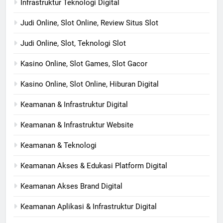
Infrastruktur Teknologi Digital
Judi Online, Slot Online, Review Situs Slot
Judi Online, Slot, Teknologi Slot
Kasino Online, Slot Games, Slot Gacor
Kasino Online, Slot Online, Hiburan Digital
Keamanan & Infrastruktur Digital
Keamanan & Infrastruktur Website
Keamanan & Teknologi
Keamanan Akses & Edukasi Platform Digital
Keamanan Akses Brand Digital
Keamanan Aplikasi & Infrastruktur Digital