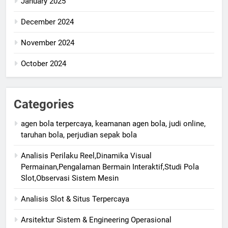
January 2025
December 2024
November 2024
October 2024
Categories
agen bola terpercaya, keamanan agen bola, judi online,
taruhan bola, perjudian sepak bola
Analisis Perilaku Reel,Dinamika Visual
Permainan,Pengalaman Bermain Interaktif,Studi Pola
Slot,Observasi Sistem Mesin
Analisis Slot & Situs Terpercaya
Arsitektur Sistem & Engineering Operasional