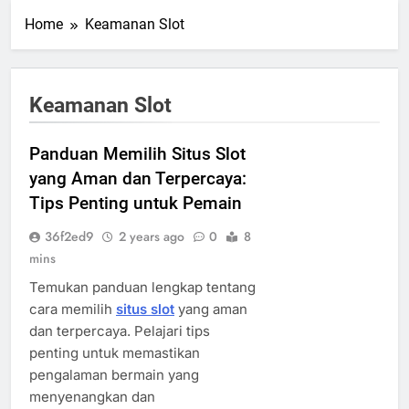
Home
Keamanan Slot
Keamanan Slot
Panduan Memilih Situs Slot
yang Aman dan Terpercaya:
Tips Penting untuk Pemain
36f2ed9
2 years ago
0
8
mins
Temukan panduan lengkap tentang
cara memilih
situs slot
yang aman
dan terpercaya. Pelajari tips
penting untuk memastikan
pengalaman bermain yang
menyenangkan dan