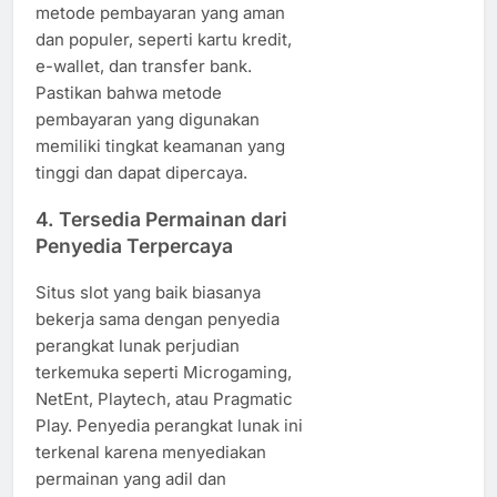
metode pembayaran yang aman
dan populer, seperti kartu kredit,
e-wallet, dan transfer bank.
Pastikan bahwa metode
pembayaran yang digunakan
memiliki tingkat keamanan yang
tinggi dan dapat dipercaya.
4.
Tersedia Permainan dari
Penyedia Terpercaya
Situs slot yang baik biasanya
bekerja sama dengan penyedia
perangkat lunak perjudian
terkemuka seperti Microgaming,
NetEnt, Playtech, atau Pragmatic
Play. Penyedia perangkat lunak ini
terkenal karena menyediakan
permainan yang adil dan