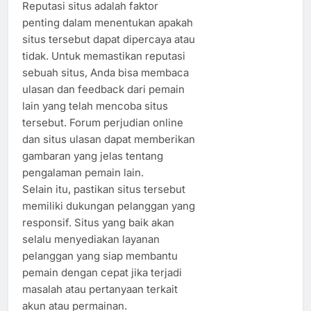
Reputasi situs adalah faktor
penting dalam menentukan apakah
situs tersebut dapat dipercaya atau
tidak. Untuk memastikan reputasi
sebuah situs, Anda bisa membaca
ulasan dan feedback dari pemain
lain yang telah mencoba situs
tersebut. Forum perjudian online
dan situs ulasan dapat memberikan
gambaran yang jelas tentang
pengalaman pemain lain.
Selain itu, pastikan situs tersebut
memiliki dukungan pelanggan yang
responsif. Situs yang baik akan
selalu menyediakan layanan
pelanggan yang siap membantu
pemain dengan cepat jika terjadi
masalah atau pertanyaan terkait
akun atau permainan.