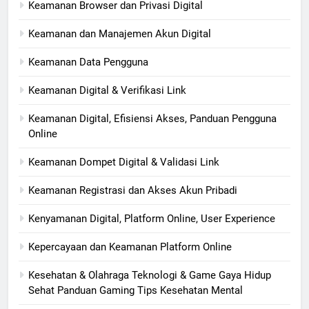
Keamanan Browser dan Privasi Digital
Keamanan dan Manajemen Akun Digital
Keamanan Data Pengguna
Keamanan Digital & Verifikasi Link
Keamanan Digital, Efisiensi Akses, Panduan Pengguna
Online
Keamanan Dompet Digital & Validasi Link
Keamanan Registrasi dan Akses Akun Pribadi
Kenyamanan Digital, Platform Online, User Experience
Kepercayaan dan Keamanan Platform Online
Kesehatan & Olahraga Teknologi & Game Gaya Hidup
Sehat Panduan Gaming Tips Kesehatan Mental