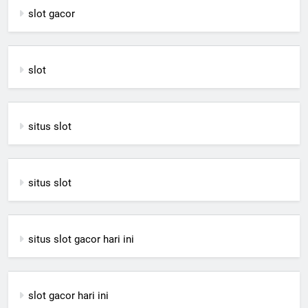
slot gacor
slot
situs slot
situs slot
situs slot gacor hari ini
slot gacor hari ini