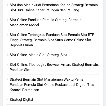
Slot dan Mesin Judi Permainan Kasino Strategi Bermain
Slot Judi Online Keberuntungan dan Peluang
Slot Online Panduan Pemula Strategi Bermain
Manajemen Modal
Slot Online Terjangkau Panduan Slot Pemula Slot RTP
Tinggi Strategi Bermain Slot Situs Game Online Slot
Deposit Murah
Slot Online, Mesin Slot, Strategi Slot
Slot Online, Tips Login, Browser Aman, Strategi Bermain,
Panduan Slot
Strategi Bermain Slot Manajemen Waktu Pemain
Panduan Pemula Slot Online Edukasi Judi Digital Tips
Kontrol Permainan
Strategi Digital