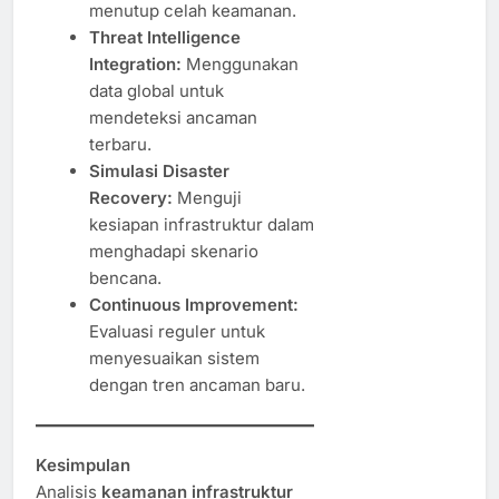
menutup celah keamanan.
Threat Intelligence
Integration:
Menggunakan
data global untuk
mendeteksi ancaman
terbaru.
Simulasi Disaster
Recovery:
Menguji
kesiapan infrastruktur dalam
menghadapi skenario
bencana.
Continuous Improvement:
Evaluasi reguler untuk
menyesuaikan sistem
dengan tren ancaman baru.
Kesimpulan
Analisis
keamanan infrastruktur