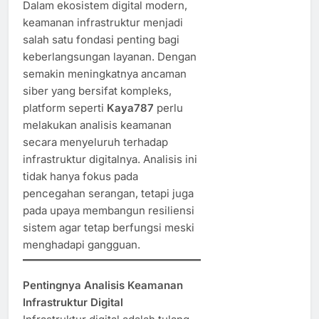
Dalam ekosistem digital modern,
keamanan infrastruktur menjadi
salah satu fondasi penting bagi
keberlangsungan layanan. Dengan
semakin meningkatnya ancaman
siber yang bersifat kompleks,
platform seperti
Kaya787
perlu
melakukan analisis keamanan
secara menyeluruh terhadap
infrastruktur digitalnya. Analisis ini
tidak hanya fokus pada
pencegahan serangan, tetapi juga
pada upaya membangun resiliensi
sistem agar tetap berfungsi meski
menghadapi gangguan.
Pentingnya Analisis Keamanan
Infrastruktur Digital