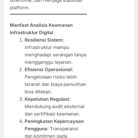
downtime, dan menjaga stabilitas
platform.
Manfaat Analisis Keamanan
Infrastruktur Digital
Resiliensi Sistem:
Infrastruktur mampu
menghadapi serangan tanpa
mengganggu layanan.
Efisiensi Operasional:
Pengelolaan risiko lebih
terarah dan biaya pemulihan
bisa ditekan.
Kepatuhan Regulasi:
Mendukung audit eksternal
dan sertifikasi keamanan.
Peningkatan Kepercayaan
Pengguna:
Transparansi
dan komitmen pada