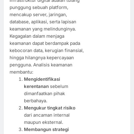
Infrastruktur digital adalah tulang
punggung sebuah platform,
mencakup server, jaringan,
database, aplikasi, serta lapisan
keamanan yang melindunginya.
Kegagalan dalam menjaga
keamanan dapat berdampak pada
kebocoran data, kerugian finansial,
hingga hilangnya kepercayaan
pengguna. Analisis keamanan
membantu:
Mengidentifikasi
kerentanan
sebelum
dimanfaatkan pihak
berbahaya.
Mengukur tingkat risiko
dari ancaman internal
maupun eksternal.
Membangun strategi