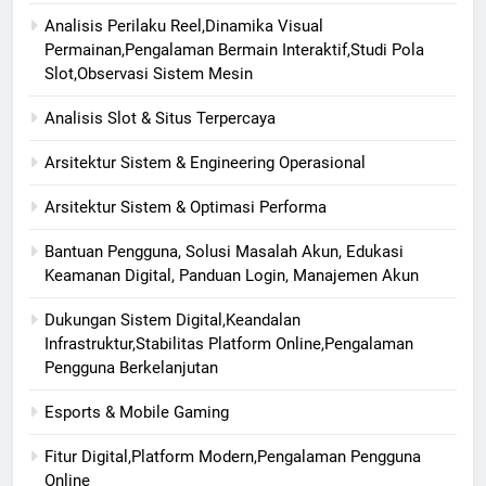
Analisis Perilaku Reel,Dinamika Visual
Permainan,Pengalaman Bermain Interaktif,Studi Pola
Slot,Observasi Sistem Mesin
Analisis Slot & Situs Terpercaya
Arsitektur Sistem & Engineering Operasional
Arsitektur Sistem & Optimasi Performa
Bantuan Pengguna, Solusi Masalah Akun, Edukasi
Keamanan Digital, Panduan Login, Manajemen Akun
Dukungan Sistem Digital,Keandalan
Infrastruktur,Stabilitas Platform Online,Pengalaman
Pengguna Berkelanjutan
Esports & Mobile Gaming
Fitur Digital,Platform Modern,Pengalaman Pengguna
Online