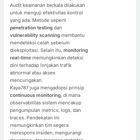
Audit keamanan berkala dilakukan
untuk menguji efektivitas kontrol
yang ada. Metode seperti
penetration testing
dan
vulnerability scanning
membantu
mendeteksi celah sebelum
dieksploitasi. Selain itu,
monitoring
real-time
memungkinkan deteksi
dini terhadap lonjakan trafik
abnormal atau akses
mencurigakan.
Kaya787 juga mengadopsi prinsip
continuous monitoring
, di mana
observabilitas sistem mencakup
pengumpulan metrics, logs, dan
traces. Pendekatan ini
memungkinkan tim segera
merespons insiden, mengurangi