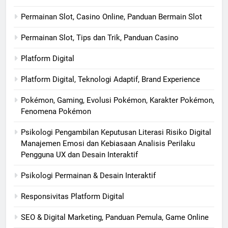
Permainan Slot, Casino Online, Panduan Bermain Slot
Permainan Slot, Tips dan Trik, Panduan Casino
Platform Digital
Platform Digital, Teknologi Adaptif, Brand Experience
Pokémon, Gaming, Evolusi Pokémon, Karakter Pokémon,
Fenomena Pokémon
Psikologi Pengambilan Keputusan Literasi Risiko Digital
Manajemen Emosi dan Kebiasaan Analisis Perilaku
Pengguna UX dan Desain Interaktif
Psikologi Permainan & Desain Interaktif
Responsivitas Platform Digital
SEO & Digital Marketing, Panduan Pemula, Game Online