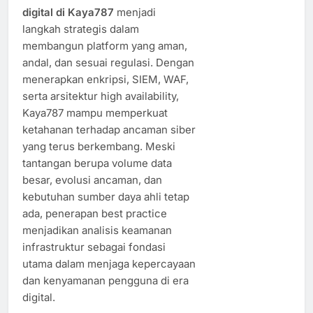
digital di Kaya787
menjadi
langkah strategis dalam
membangun platform yang aman,
andal, dan sesuai regulasi. Dengan
menerapkan enkripsi, SIEM, WAF,
serta arsitektur high availability,
Kaya787 mampu memperkuat
ketahanan terhadap ancaman siber
yang terus berkembang. Meski
tantangan berupa volume data
besar, evolusi ancaman, dan
kebutuhan sumber daya ahli tetap
ada, penerapan best practice
menjadikan analisis keamanan
infrastruktur sebagai fondasi
utama dalam menjaga kepercayaan
dan kenyamanan pengguna di era
digital.