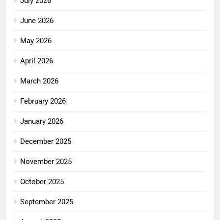
July 2026
June 2026
May 2026
April 2026
March 2026
February 2026
January 2026
December 2025
November 2025
October 2025
September 2025