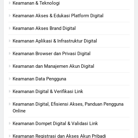
Keamanan & Teknologi
Keamanan Akses & Edukasi Platform Digital
Keamanan Akses Brand Digital
Keamanan Aplikasi & Infrastruktur Digital
Keamanan Browser dan Privasi Digital
Keamanan dan Manajemen Akun Digital
Keamanan Data Pengguna
Keamanan Digital & Verifikasi Link
Keamanan Digital, Efisiensi Akses, Panduan Pengguna
Online
Keamanan Dompet Digital & Validasi Link
Keamanan Registrasi dan Akses Akun Pribadi