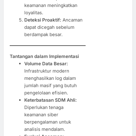
keamanan meningkatkan
loyalitas.
Deteksi Proaktif:
Ancaman
dapat dicegah sebelum
berdampak besar.
Tantangan dalam Implementasi
Volume Data Besar:
Infrastruktur modern
menghasilkan log dalam
jumlah masif yang butuh
pengelolaan efisien.
Keterbatasan SDM Ahli:
Diperlukan tenaga
keamanan siber
berpengalaman untuk
analisis mendalam.