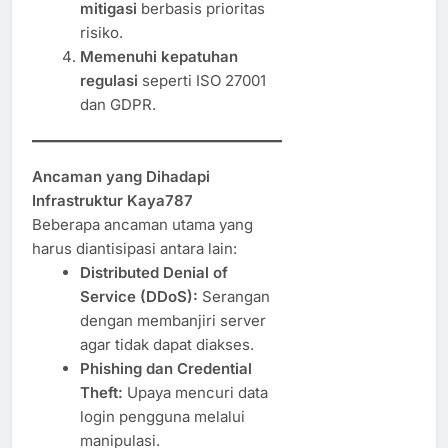
mitigasi
berbasis prioritas
risiko.
Memenuhi kepatuhan
regulasi
seperti ISO 27001
dan GDPR.
Ancaman yang Dihadapi
Infrastruktur Kaya787
Beberapa ancaman utama yang
harus diantisipasi antara lain:
Distributed Denial of
Service (DDoS):
Serangan
dengan membanjiri server
agar tidak dapat diakses.
Phishing dan Credential
Theft:
Upaya mencuri data
login pengguna melalui
manipulasi.