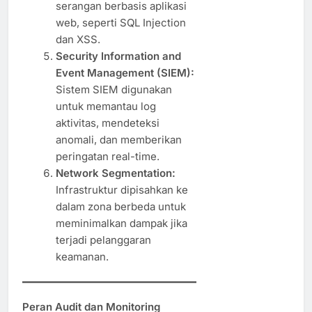
serangan berbasis aplikasi
web, seperti SQL Injection
dan XSS.
Security Information and
Event Management (SIEM):
Sistem SIEM digunakan
untuk memantau log
aktivitas, mendeteksi
anomali, dan memberikan
peringatan real-time.
Network Segmentation:
Infrastruktur dipisahkan ke
dalam zona berbeda untuk
meminimalkan dampak jika
terjadi pelanggaran
keamanan.
Peran Audit dan Monitoring