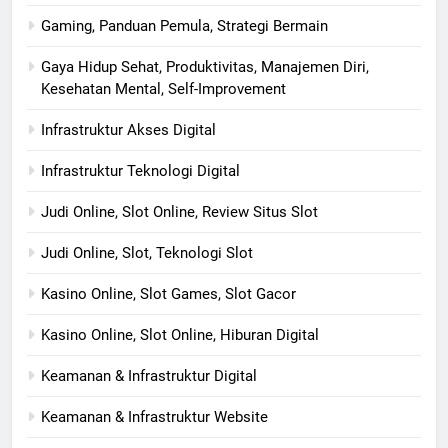
Gaming, Panduan Pemula, Strategi Bermain
Gaya Hidup Sehat, Produktivitas, Manajemen Diri,
Kesehatan Mental, Self-Improvement
Infrastruktur Akses Digital
Infrastruktur Teknologi Digital
Judi Online, Slot Online, Review Situs Slot
Judi Online, Slot, Teknologi Slot
Kasino Online, Slot Games, Slot Gacor
Kasino Online, Slot Online, Hiburan Digital
Keamanan & Infrastruktur Digital
Keamanan & Infrastruktur Website