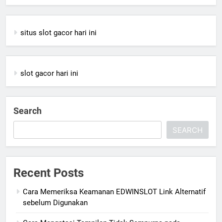
situs slot gacor hari ini
slot gacor hari ini
Search
SEARCH
Recent Posts
Cara Memeriksa Keamanan EDWINSLOT Link Alternatif
sebelum Digunakan