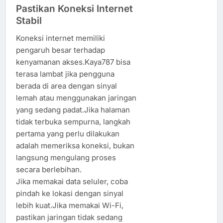
Pastikan Koneksi Internet
Stabil
Koneksi internet memiliki
pengaruh besar terhadap
kenyamanan akses.Kaya787 bisa
terasa lambat jika pengguna
berada di area dengan sinyal
lemah atau menggunakan jaringan
yang sedang padat.Jika halaman
tidak terbuka sempurna, langkah
pertama yang perlu dilakukan
adalah memeriksa koneksi, bukan
langsung mengulang proses
secara berlebihan.
Jika memakai data seluler, coba
pindah ke lokasi dengan sinyal
lebih kuat.Jika memakai Wi-Fi,
pastikan jaringan tidak sedang