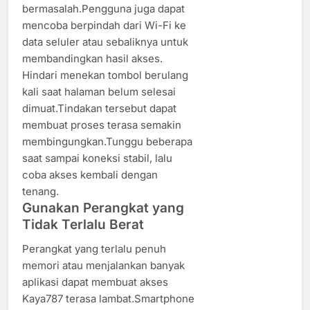
bermasalah.Pengguna juga dapat
mencoba berpindah dari Wi-Fi ke
data seluler atau sebaliknya untuk
membandingkan hasil akses.
Hindari menekan tombol berulang
kali saat halaman belum selesai
dimuat.Tindakan tersebut dapat
membuat proses terasa semakin
membingungkan.Tunggu beberapa
saat sampai koneksi stabil, lalu
coba akses kembali dengan
tenang.
Gunakan Perangkat yang
Tidak Terlalu Berat
Perangkat yang terlalu penuh
memori atau menjalankan banyak
aplikasi dapat membuat akses
Kaya787 terasa lambat.Smartphone