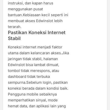
instruksi, dan kapan harus
menggunakan pusat
bantuan.Kebiasaan kecil seperti ini
membuat akses Edwinslot lebih
terarah.
Pastikan Koneksi Internet
Stabil
Koneksi internet menjadi faktor
utama dalam kelancaran akses.Jika
jaringan tidak stabil, halaman
Edwinslot bisa lambat dimuat,
tombol tidak merespons, atau
dashboard tidak terbuka
sempurna.Sebelum login, pastikan
koneksi berada dalam kondisi baik.
Pengguna mobile sebaiknya
memperhatikan sinyal, mode
hemat data, dan aplikasi lain yang