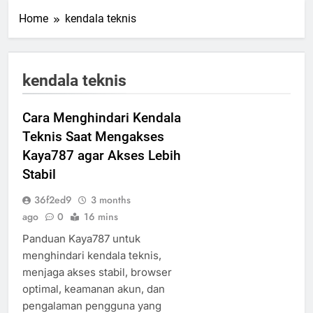
Home
kendala teknis
kendala teknis
Cara Menghindari Kendala
Teknis Saat Mengakses
Kaya787 agar Akses Lebih
Stabil
36f2ed9
3 months
ago
0
16 mins
Panduan Kaya787 untuk
menghindari kendala teknis,
menjaga akses stabil, browser
optimal, keamanan akun, dan
pengalaman pengguna yang