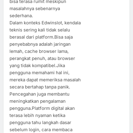
bisa terasa rumit meskipun
masalahnya sebenarnya
sederhana.
Dalam konteks Edwinslot, kendala
teknis sering kali tidak selalu
berasal dari platform.Bisa saja
penyebabnya adalah jaringan
lemah, cache browser lama,
perangkat penuh, atau browser
yang tidak kompatibel.Jika
pengguna memahami hal ini,
mereka dapat memeriksa masalah
secara bertahap tanpa panik.
Pencegahan juga membantu
meningkatkan pengalaman
pengguna.Platform digital akan
terasa lebih nyaman ketika
pengguna tahu langkah dasar
sebelum login, cara membaca