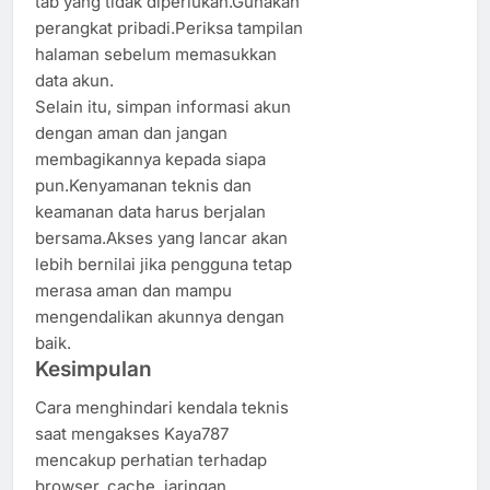
tab yang tidak diperlukan.Gunakan
perangkat pribadi.Periksa tampilan
halaman sebelum memasukkan
data akun.
Selain itu, simpan informasi akun
dengan aman dan jangan
membagikannya kepada siapa
pun.Kenyamanan teknis dan
keamanan data harus berjalan
bersama.Akses yang lancar akan
lebih bernilai jika pengguna tetap
merasa aman dan mampu
mengendalikan akunnya dengan
baik.
Kesimpulan
Cara menghindari kendala teknis
saat mengakses Kaya787
mencakup perhatian terhadap
browser, cache, jaringan,