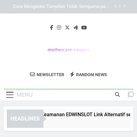
Skip
Cara Mengatasi KAYA787 Alternatif yang Terbuka
to
Tidak Sempurna secara Bertahap
content
Panduan Memeriksa Keamanan Browser sebelum
Membuka KAYA787 Alternatif
Cara Memeriksa Keamanan EDWINSLOT Link
Alternatif sebelum Digunakan
Cara Mengatasi Tampilan Tidak Sempurna pada
Halaman yang Mengatasnamakan LEBAH4D
Cara Mengatasi KAYA787 Alternatif yang Terbuka
Tidak Sempurna secara Bertahap
Mother Care
Dapatkan Kupon Dan Diskon Produk Bayi Di
Panduan Memeriksa Keamanan Browser sebelum
NEWSLETTER
RANDOM NEWS
Coupon
Membuka KAYA787 Alternatif
Mother Care Coupon.
MENU
ara Memeriksa Keamanan EDWINSLOT Link Alternatif sebelu
HEADLINES
 Weeks Ago