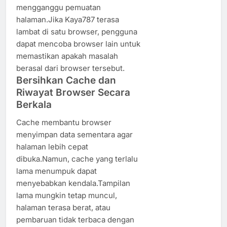
mengganggu pemuatan
halaman.Jika Kaya787 terasa
lambat di satu browser, pengguna
dapat mencoba browser lain untuk
memastikan apakah masalah
berasal dari browser tersebut.
Bersihkan Cache dan
Riwayat Browser Secara
Berkala
Cache membantu browser
menyimpan data sementara agar
halaman lebih cepat
dibuka.Namun, cache yang terlalu
lama menumpuk dapat
menyebabkan kendala.Tampilan
lama mungkin tetap muncul,
halaman terasa berat, atau
pembaruan tidak terbaca dengan