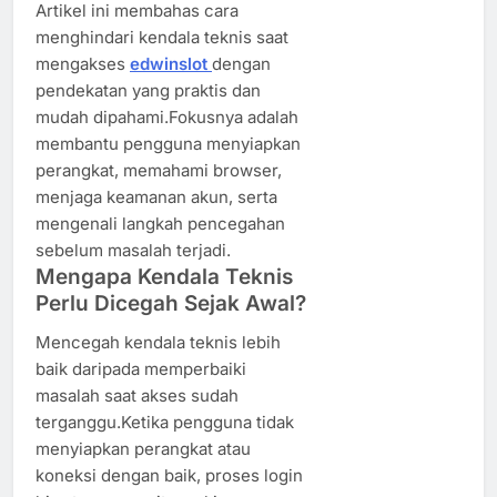
Artikel ini membahas cara
menghindari kendala teknis saat
mengakses
edwinslot
dengan
pendekatan yang praktis dan
mudah dipahami.Fokusnya adalah
membantu pengguna menyiapkan
perangkat, memahami browser,
menjaga keamanan akun, serta
mengenali langkah pencegahan
sebelum masalah terjadi.
Mengapa Kendala Teknis
Perlu Dicegah Sejak Awal?
Mencegah kendala teknis lebih
baik daripada memperbaiki
masalah saat akses sudah
terganggu.Ketika pengguna tidak
menyiapkan perangkat atau
koneksi dengan baik, proses login