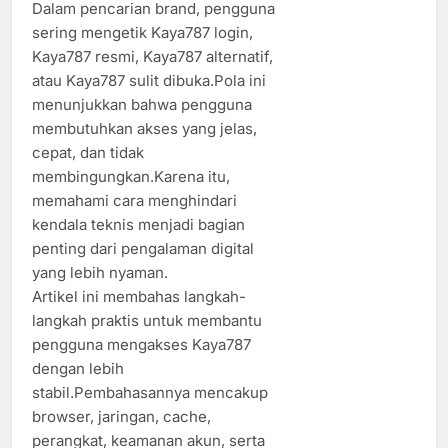
Dalam pencarian brand, pengguna
sering mengetik Kaya787 login,
Kaya787 resmi, Kaya787 alternatif,
atau Kaya787 sulit dibuka.Pola ini
menunjukkan bahwa pengguna
membutuhkan akses yang jelas,
cepat, dan tidak
membingungkan.Karena itu,
memahami cara menghindari
kendala teknis menjadi bagian
penting dari pengalaman digital
yang lebih nyaman.
Artikel ini membahas langkah-
langkah praktis untuk membantu
pengguna mengakses Kaya787
dengan lebih
stabil.Pembahasannya mencakup
browser, jaringan, cache,
perangkat, keamanan akun, serta