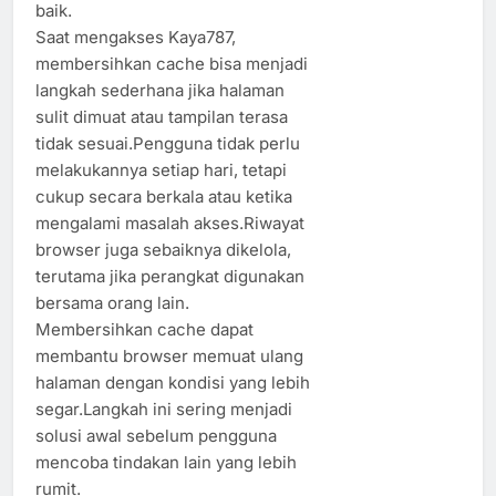
baik.
Saat mengakses Kaya787,
membersihkan cache bisa menjadi
langkah sederhana jika halaman
sulit dimuat atau tampilan terasa
tidak sesuai.Pengguna tidak perlu
melakukannya setiap hari, tetapi
cukup secara berkala atau ketika
mengalami masalah akses.Riwayat
browser juga sebaiknya dikelola,
terutama jika perangkat digunakan
bersama orang lain.
Membersihkan cache dapat
membantu browser memuat ulang
halaman dengan kondisi yang lebih
segar.Langkah ini sering menjadi
solusi awal sebelum pengguna
mencoba tindakan lain yang lebih
rumit.