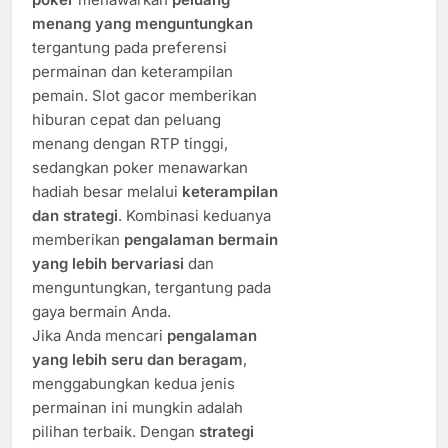
menang yang menguntungkan
tergantung pada preferensi
permainan dan keterampilan
pemain. Slot gacor memberikan
hiburan cepat dan peluang
menang dengan RTP tinggi,
sedangkan poker menawarkan
hadiah besar melalui
keterampilan
dan strategi
. Kombinasi keduanya
memberikan
pengalaman bermain
yang lebih bervariasi
dan
menguntungkan, tergantung pada
gaya bermain Anda.
Jika Anda mencari
pengalaman
yang lebih seru dan beragam
,
menggabungkan kedua jenis
permainan ini mungkin adalah
pilihan terbaik. Dengan
strategi