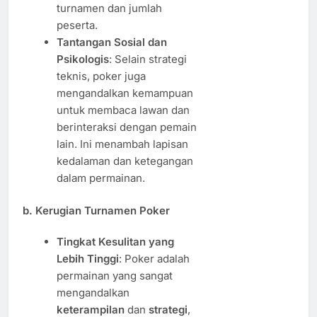
turnamen dan jumlah
peserta.
Tantangan Sosial dan
Psikologis
: Selain strategi
teknis, poker juga
mengandalkan kemampuan
untuk membaca lawan dan
berinteraksi dengan pemain
lain. Ini menambah lapisan
kedalaman dan ketegangan
dalam permainan.
b.
Kerugian Turnamen Poker
Tingkat Kesulitan yang
Lebih Tinggi
: Poker adalah
permainan yang sangat
mengandalkan
keterampilan
dan
strategi
,