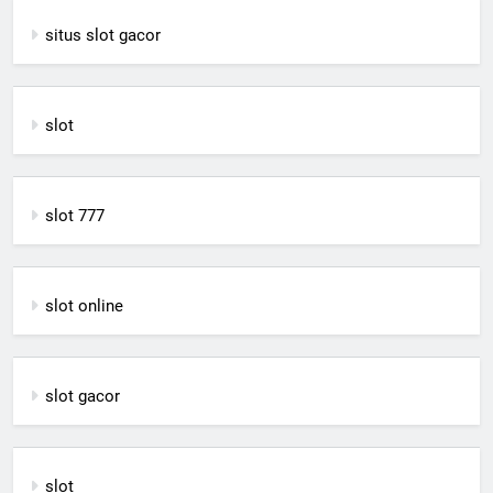
situs slot gacor
slot
slot 777
slot online
slot gacor
slot