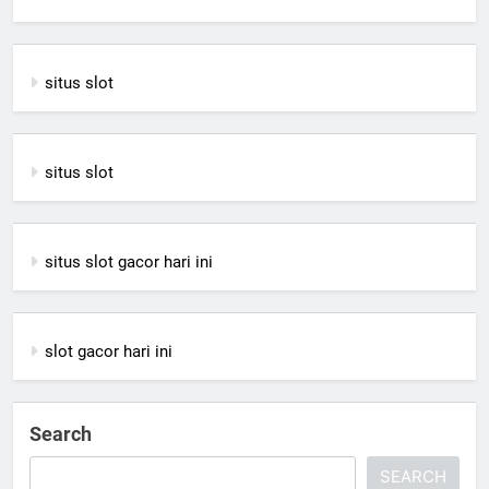
situs slot
situs slot
situs slot gacor hari ini
slot gacor hari ini
Search
SEARCH