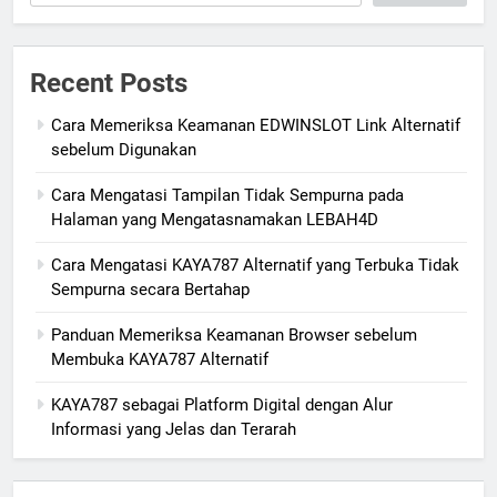
Recent Posts
Cara Memeriksa Keamanan EDWINSLOT Link Alternatif
sebelum Digunakan
Cara Mengatasi Tampilan Tidak Sempurna pada
Halaman yang Mengatasnamakan LEBAH4D
Cara Mengatasi KAYA787 Alternatif yang Terbuka Tidak
Sempurna secara Bertahap
Panduan Memeriksa Keamanan Browser sebelum
Membuka KAYA787 Alternatif
KAYA787 sebagai Platform Digital dengan Alur
Informasi yang Jelas dan Terarah