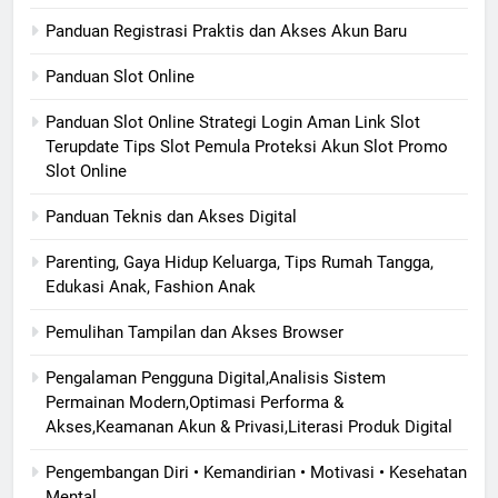
Panduan Registrasi Praktis dan Akses Akun Baru
Panduan Slot Online
Panduan Slot Online Strategi Login Aman Link Slot
Terupdate Tips Slot Pemula Proteksi Akun Slot Promo
Slot Online
Panduan Teknis dan Akses Digital
Parenting, Gaya Hidup Keluarga, Tips Rumah Tangga,
Edukasi Anak, Fashion Anak
Pemulihan Tampilan dan Akses Browser
Pengalaman Pengguna Digital,Analisis Sistem
Permainan Modern,Optimasi Performa &
Akses,Keamanan Akun & Privasi,Literasi Produk Digital
Pengembangan Diri • Kemandirian • Motivasi • Kesehatan
Mental