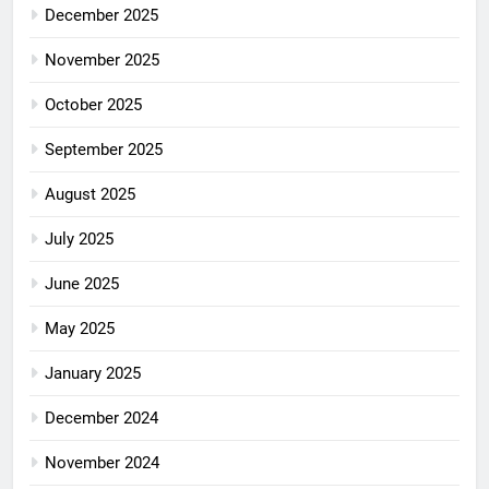
December 2025
November 2025
October 2025
September 2025
August 2025
July 2025
June 2025
May 2025
January 2025
December 2024
November 2024