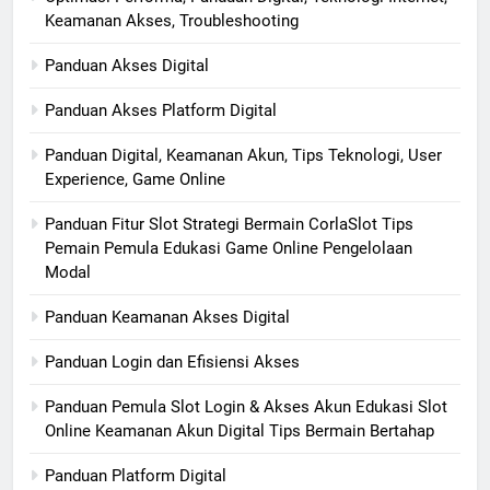
Keamanan Akses, Troubleshooting
Panduan Akses Digital
Panduan Akses Platform Digital
Panduan Digital, Keamanan Akun, Tips Teknologi, User
Experience, Game Online
Panduan Fitur Slot Strategi Bermain CorlaSlot Tips
Pemain Pemula Edukasi Game Online Pengelolaan
Modal
Panduan Keamanan Akses Digital
Panduan Login dan Efisiensi Akses
Panduan Pemula Slot Login & Akses Akun Edukasi Slot
Online Keamanan Akun Digital Tips Bermain Bertahap
Panduan Platform Digital