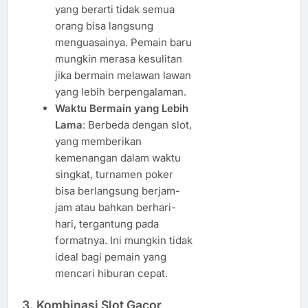
yang berarti tidak semua
orang bisa langsung
menguasainya. Pemain baru
mungkin merasa kesulitan
jika bermain melawan lawan
yang lebih berpengalaman.
Waktu Bermain yang Lebih
Lama
: Berbeda dengan slot,
yang memberikan
kemenangan dalam waktu
singkat, turnamen poker
bisa berlangsung berjam-
jam atau bahkan berhari-
hari, tergantung pada
formatnya. Ini mungkin tidak
ideal bagi pemain yang
mencari hiburan cepat.
3.
Kombinasi Slot Gacor