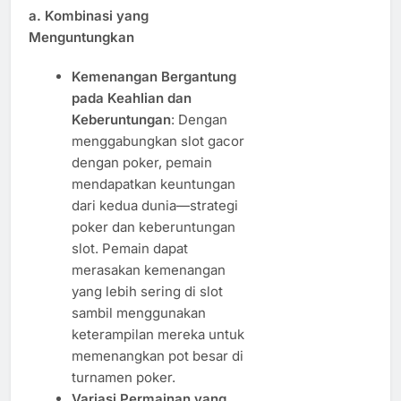
a.
Kombinasi yang
Menguntungkan
Kemenangan Bergantung
pada Keahlian dan
Keberuntungan
: Dengan
menggabungkan slot gacor
dengan poker, pemain
mendapatkan keuntungan
dari kedua dunia—strategi
poker dan keberuntungan
slot. Pemain dapat
merasakan kemenangan
yang lebih sering di slot
sambil menggunakan
keterampilan mereka untuk
memenangkan pot besar di
turnamen poker.
Variasi Permainan yang