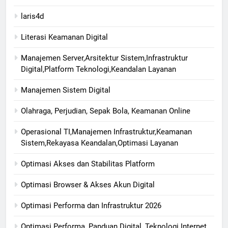
laris4d
Literasi Keamanan Digital
Manajemen Server,Arsitektur Sistem,Infrastruktur
Digital,Platform Teknologi,Keandalan Layanan
Manajemen Sistem Digital
Olahraga, Perjudian, Sepak Bola, Keamanan Online
Operasional TI,Manajemen Infrastruktur,Keamanan
Sistem,Rekayasa Keandalan,Optimasi Layanan
Optimasi Akses dan Stabilitas Platform
Optimasi Browser & Akses Akun Digital
Optimasi Performa dan Infrastruktur 2026
Optimasi Performa, Panduan Digital, Teknologi Internet,