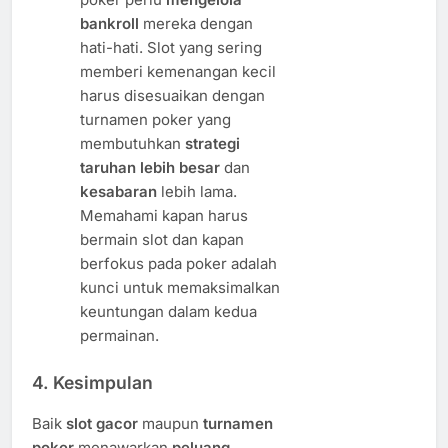
bankroll
mereka dengan
hati-hati. Slot yang sering
memberi kemenangan kecil
harus disesuaikan dengan
turnamen poker yang
membutuhkan
strategi
taruhan lebih besar
dan
kesabaran
lebih lama.
Memahami kapan harus
bermain slot dan kapan
berfokus pada poker adalah
kunci untuk memaksimalkan
keuntungan dalam kedua
permainan.
4.
Kesimpulan
Baik
slot gacor
maupun
turnamen
poker
menawarkan
peluang