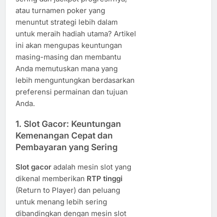
atau turnamen poker yang
menuntut strategi lebih dalam
untuk meraih hadiah utama? Artikel
ini akan mengupas keuntungan
masing-masing dan membantu
Anda memutuskan mana yang
lebih menguntungkan berdasarkan
preferensi permainan dan tujuan
Anda.
1.
Slot Gacor: Keuntungan
Kemenangan Cepat dan
Pembayaran yang Sering
Slot gacor
adalah mesin slot yang
dikenal memberikan
RTP tinggi
(Return to Player) dan peluang
untuk menang lebih sering
dibandingkan dengan mesin slot