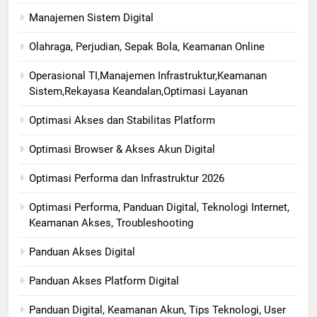
Manajemen Sistem Digital
Olahraga, Perjudian, Sepak Bola, Keamanan Online
Operasional TI,Manajemen Infrastruktur,Keamanan
Sistem,Rekayasa Keandalan,Optimasi Layanan
Optimasi Akses dan Stabilitas Platform
Optimasi Browser & Akses Akun Digital
Optimasi Performa dan Infrastruktur 2026
Optimasi Performa, Panduan Digital, Teknologi Internet,
Keamanan Akses, Troubleshooting
Panduan Akses Digital
Panduan Akses Platform Digital
Panduan Digital, Keamanan Akun, Tips Teknologi, User