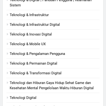
Teknologi & Digital | Panduan Pengguna | Keamanan
Sistem
Teknologi & Infrastruktur
Teknologi & Infrastruktur Digital
Teknologi & Inovasi Digital
Teknologi & Mobile UX
Teknologi & Pengalaman Pengguna
Teknologi & Permainan Digital
Teknologi & Transformasi Digital
Teknologi dan Hiburan Gaya Hidup Sehat Game dan
Kesehatan Mental Pengelolaan Waktu Hiburan Digital
Teknologi Digital