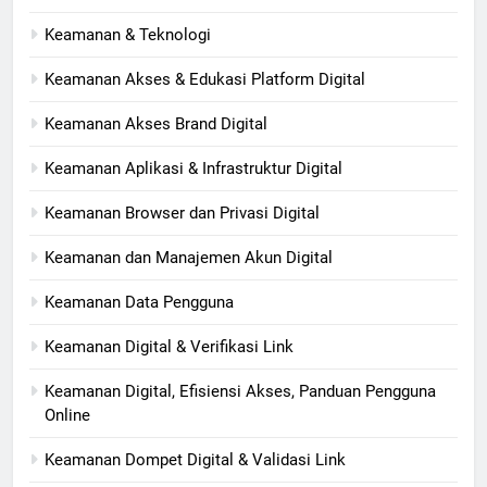
Keamanan & Teknologi
Keamanan Akses & Edukasi Platform Digital
Keamanan Akses Brand Digital
Keamanan Aplikasi & Infrastruktur Digital
Keamanan Browser dan Privasi Digital
Keamanan dan Manajemen Akun Digital
Keamanan Data Pengguna
Keamanan Digital & Verifikasi Link
Keamanan Digital, Efisiensi Akses, Panduan Pengguna
Online
Keamanan Dompet Digital & Validasi Link