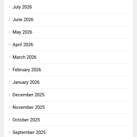
July 2026
June 2026
May 2026
April 2026
March 2026
February 2026
January 2026
December 2025
November 2025
October 2025
September 2025