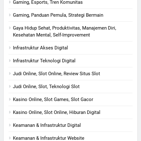
Gaming, Esports, Tren Komunitas
Gaming, Panduan Pemula, Strategi Bermain
Gaya Hidup Sehat, Produktivitas, Manajemen Diri,
Kesehatan Mental, Self-Improvement
Infrastruktur Akses Digital
Infrastruktur Teknologi Digital
Judi Online, Slot Online, Review Situs Slot
Judi Online, Slot, Teknologi Slot
Kasino Online, Slot Games, Slot Gacor
Kasino Online, Slot Online, Hiburan Digital
Keamanan & Infrastruktur Digital
Keamanan & Infrastruktur Website