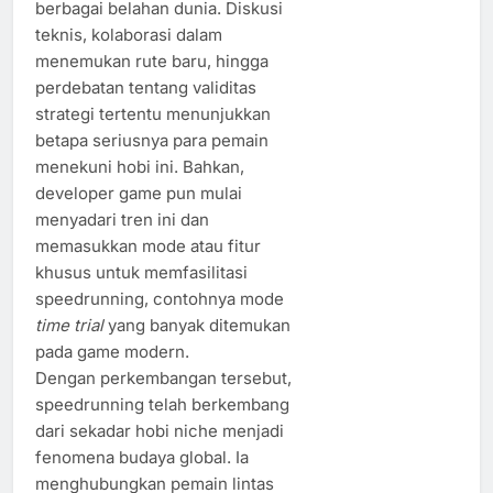
berbagai belahan dunia. Diskusi
teknis, kolaborasi dalam
menemukan rute baru, hingga
perdebatan tentang validitas
strategi tertentu menunjukkan
betapa seriusnya para pemain
menekuni hobi ini. Bahkan,
developer game pun mulai
menyadari tren ini dan
memasukkan mode atau fitur
khusus untuk memfasilitasi
speedrunning, contohnya mode
time trial
yang banyak ditemukan
pada game modern.
Dengan perkembangan tersebut,
speedrunning telah berkembang
dari sekadar hobi niche menjadi
fenomena budaya global. Ia
menghubungkan pemain lintas